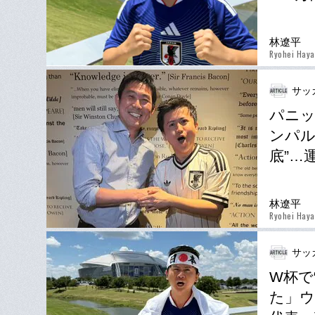
林遼平
Ryohei Haya
サッ
パニ
ンパル
底”…
林遼平
Ryohei Haya
サッ
W杯で
た」ウ