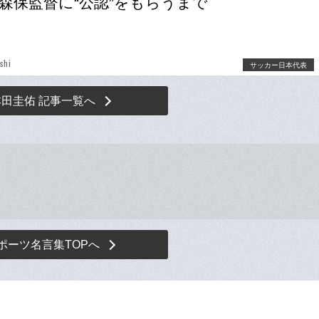
森保監督に“公認”をもらうまで
shi
サッカー日本代表
本田圭佑 記事一覧へ
ポーツ名言集TOPへ