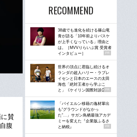
RECOMMEND
38歳でも進化を続ける篠山竜
青が語る「10年前よりバスケ
が上手くなっている」理由と
は。［MVVりらいぶ賞 受賞者
インタビュー］
PR
世界の頂点に君臨し続けるオ
ランダの超人ハリー・ラブレ
イセンと日本のエースの太田
海也「絶対王者から学ぶこ
と」《ケイリン国際対談②》
PR
「バイエルン移籍の逸材輩出
も“グラウンドがなかっ
た”…」サガン鳥栖最強アカデ
画に賛
ミーを変えた『企業版ふるさ
自腹
と納税』
PR