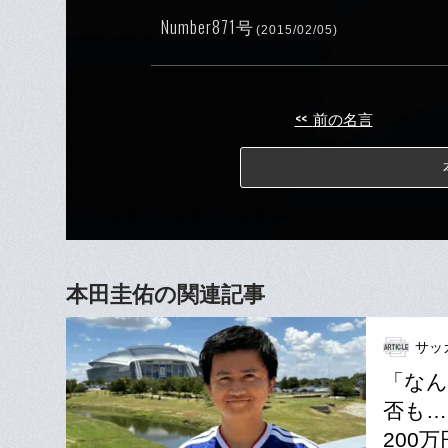
Number871号
(2015/02/05)
<<
前の名言
本田圭佑の関連記事
サッ
「なん
否も…
200