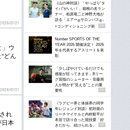
《山の神対談》「やっぱり“タ
イパ”がいい！」箱根の名ラン
ナー、柏原竜二と神野大地が
語る「エアー
サロンパス
」
®
®
2026/07/21
×コンディショニング術
PR
Number SPORTS OF THE
YEAR 2026 開催決定！ 2026
と」ウ
年を代表するアスリートを表
“どん
彰
「少しぼやけているだけでも
感覚が狂ってきます」Bリー
グ屈指のシューター・安藤周
人が明かす“見える”ことの重
2026/07/21
要性
PR
《ラグビー界と体操界の同学
年レジェンド対談》初対面の
生され
リーチマイケルと内村航平が
本音で語り合った競技愛「好
が日本
きだから、続けられる」
PR