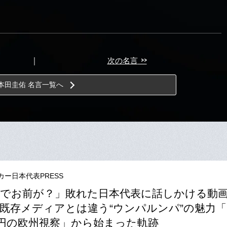
>>
｜
次の名言
本田圭佑 名言一覧へ
カー日本代表PRESS
でお前が？」敗れた日本代表に話しかける動
既存メディアとは違う“ウンパルンパ”の魅力「
万円の欧州視察」から始まった軌跡