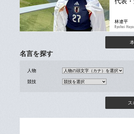
代表・
林遼平
Ryohei Haya
名言を探す
人物
競技
ス