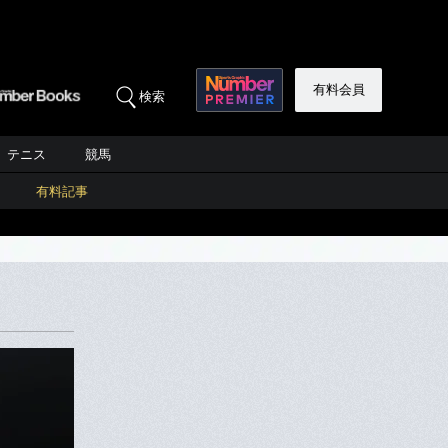
有料会員
検索
テニス
競馬
有料記事