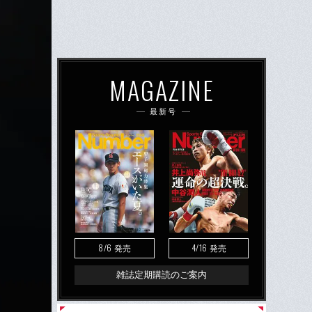
MAGAZINE
最新号
8/6
4/16
発売
発売
雑誌定期購読のご案内