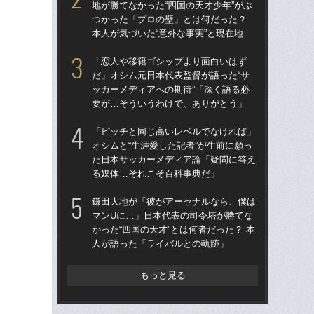
地が勝てなかった“四国の天才少年”がぶ
地が
つかった「プロの壁」とは何だった？
つ
本人が気づいた“意外な事実”と現在地
本人
「恋人や移籍ゴシップより面白いはず
鎌
だ」オシム元日本代表監督が語った“サ
マ
ッカーメディアへの期待”「深く語る必
かっ
要が…そういうわけで、ありがとう」
人
「ピッチと同じ高いレベルでなければ」
「
オシムと“生涯愛した記者”が生前に願っ
だ」
た日本サッカーメディア論「疑問に答え
ッカ
る媒体…それこそ百科事典だ」
要
鎌田大地が「彼がアーセナルなら、僕は
「
マンUに…」日本代表の司令塔が勝てな
オシ
かった“四国の天才”とは何者だった？ 本
た
人が語った「ライバルとの軌跡」
る
もっと見る