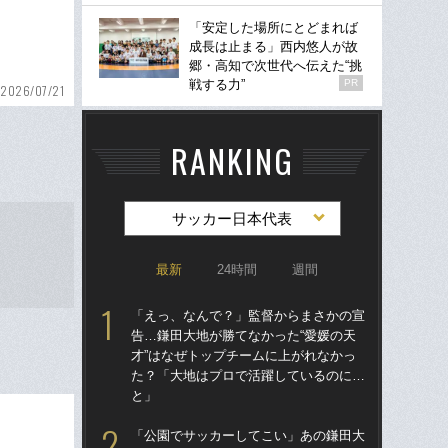
「安定した場所にとどまれば
成長は止まる」西内悠人が故
郷・高知で次世代へ伝えた“挑
戦する力”
PR
2026/07/21
RANKING
サッカー日本代表
最新
24時間
週間
「えっ、なんで？」監督からまさかの宣
「
告…鎌田大地が勝てなかった“愛媛の天
告…
才”はなぜトップチームに上がれなかっ
才”
た？「大地はプロで活躍しているのに…
た
と」
と
「公園でサッカーしてこい」あの鎌田大
「