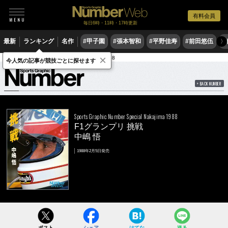
有料会員
毎日6時・11時・17時更新
最新
ランキング
名作
#甲子園
#張本智和
#平野佳寿
#前田悠伍
#
〉
×
雑誌
Number
Special Nakajima 1988
今人気の記事が競技ごとに探せます
BACK NUMBER
Sports Graphic Number Special Nakajima 1988
F1グランプリ 挑戦
中嶋 悟
1988年2月5日発売
ポスト
シェア
はてな
送る