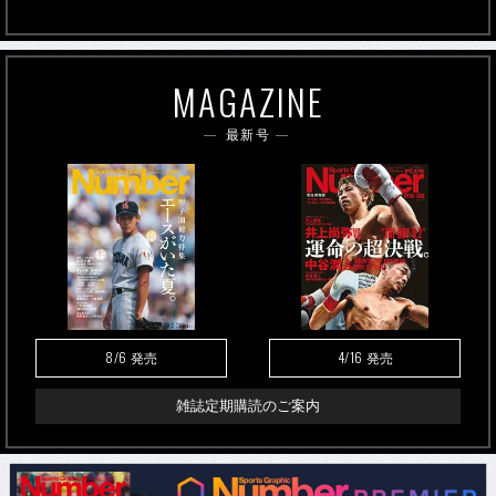
MAGAZINE
最新号
8/6
4/16
発売
発売
雑誌定期購読のご案内