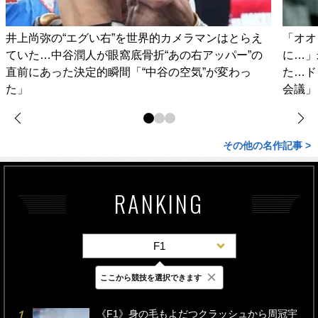
井上尚弥の“エグい右”を世界的カメラマンはとらえ
「オオ
ていた…中谷潤人が眼窩底骨折“あの右アッパー”の
に…」
直前にあった決定的瞬間「“中谷の空気”が変わっ
た…ド
た」
会議」
その他の名作記事 >
RANKING
F1
×
ここから競技を選択できます
最新
24時間
週間
《F1》身の毛もよだつクラッシュから周冠宇