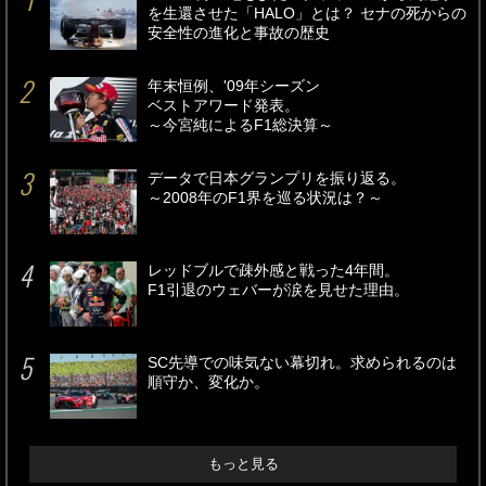
を生還させた「HALO」とは？ セナの死からの
安全性の進化と事故の歴史
年末恒例、'09年シーズン
ベストアワード発表。
～今宮純によるF1総決算～
データで日本グランプリを振り返る。
～2008年のF1界を巡る状況は？～
レッドブルで疎外感と戦った4年間。
F1引退のウェバーが涙を見せた理由。
SC先導での味気ない幕切れ。求められるのは
順守か、変化か。
もっと見る