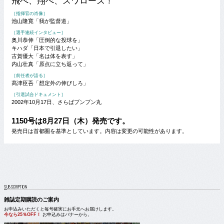
飛べ、翔べ、スワローズ！
［指揮官の肖像］
池山隆寛「我が監督道」
［選手連続インタビュー］
奥川恭伸「圧倒的な投球を」
キハダ「日本で引退したい」
古賀優大「名は体を表す」
内山壮真「原点に立ち返って」
［前任者が語る］
髙津臣吾「想定外の伸びしろ」
［引退試合ドキュメント］
2002年10月17日、さらばブンブン丸
1150号は8月27日（木）発売です。
発売日は首都圏を基準としています。内容は変更の可能性があります。
SUBSCRIPTION
雑誌定期購読のご案内
お申込みいただくと毎号確実にお手元へお届けします。
今なら25％OFF！
お申込みはバナーから。