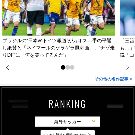
ブラジルの“日本vsドイツ報道”がカオス…手の平返
「三笘
し絶賛と「ネイマールのゲラゲラ風刺画」、“ナゾ走
も…」
りDF”に「何を笑ってるんだ」
説「コ
その他の名作記事 >
RANKING
海外サッカー
×
ここから競技を選択できます