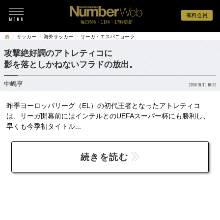
有料会員
毎日6時・11時・17時更新
サッカー
海外サッカー
リーガ・エスパニョーラ
攻撃絶好調のアトレティコに
影を落としかねないフラドの放出。
中嶋亨
2010/09/10 10:30
昨季ヨーロッパリーグ（EL）の初代王者となったアトレティコ
は、リーガ開幕前にはインテルとのUEFAスーパー杯にも勝利し、
早くも今季初タイトル...
続きを読む