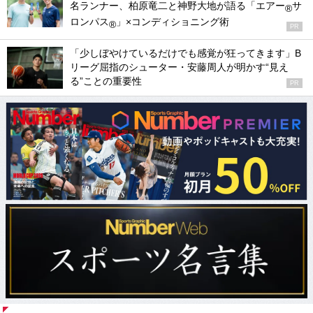
名ランナー、柏原竜二と神野大地が語る「エアー
サ
®
ロンパス
」×コンディショニング術
®
PR
「少しぼやけているだけでも感覚が狂ってきます」B
リーグ屈指のシューター・安藤周人が明かす“見え
る”ことの重要性
PR