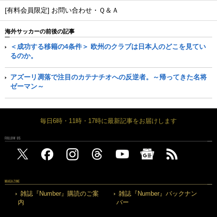
[有料会員限定] お問い合わせ・Ｑ＆Ａ
海外サッカーの前後の記事
＜成功する移籍の4条件＞ 欧州のクラブは日本人のどこを見てい
るのか。
アズーリ凋落で注目のカテナチオへの反逆者。～帰ってきた名将
ゼーマン～
毎日6時・11時・17時に最新記事をお届けします
FOLLOW US
MAGAZINE
雑誌『Number』購読のご案
雑誌『Number』バックナン
内
バー