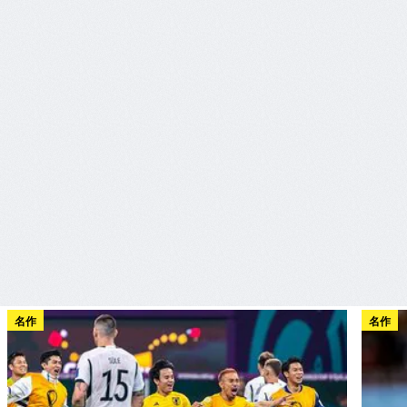
名作
名作