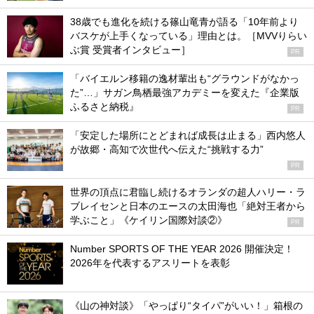
38歳でも進化を続ける篠山竜青が語る「10年前より
バスケが上手くなっている」理由とは。［MVVりらい
ぶ賞 受賞者インタビュー］
PR
「バイエルン移籍の逸材輩出も“グラウンドがなかっ
た”…」サガン鳥栖最強アカデミーを変えた『企業版
ふるさと納税』
PR
「安定した場所にとどまれば成長は止まる」西内悠人
が故郷・高知で次世代へ伝えた“挑戦する力”
PR
世界の頂点に君臨し続けるオランダの超人ハリー・ラ
ブレイセンと日本のエースの太田海也「絶対王者から
学ぶこと」《ケイリン国際対談②》
PR
Number SPORTS OF THE YEAR 2026 開催決定！
2026年を代表するアスリートを表彰
《山の神対談》「やっぱり“タイパ”がいい！」箱根の