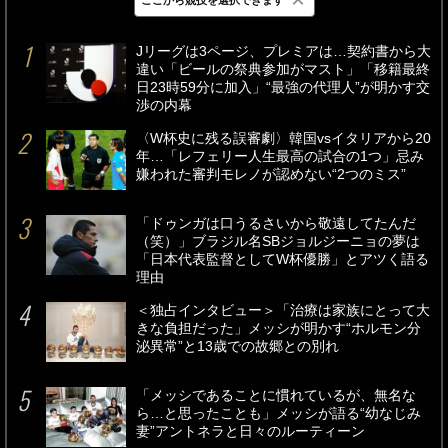
最新
24時間
週間
Jリーグは3ページ、プレミアは…契約書から大
違い「ビールの祭典参加がマスト」「移籍最終
日23時59分に加入」“最強の代理人”が明かす交
渉の内幕
〈W杯史に残る誤審劇〉韓国vsイタリアから20
年…「レフェリー人生最高の試合の1つ」忌み
嫌われた審判モレノが認めない“2つのミス”
「ドゥンガは口うるさいから敬遠してたんだ
（笑）」ブラジル名SBジョルジーニョの夢は
「日本代表監督としてW杯優勝」とアツく語る
理由
＜独占インタビュー＞「治療は家族にとって大
きな負担だった」メッシが明かす“ホルモン分
泌異常”と13歳での故郷との別れ
「メッシであることに慣れているが、無名な
ら…と思ったことも」メッシが語る“幼なじみ
妻”アントネラと日々のルーティーン