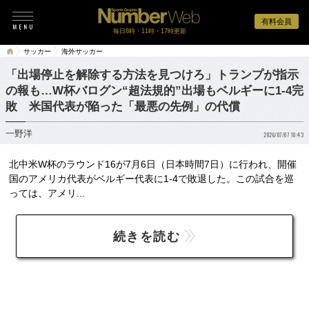
有料会員
毎日6時・11時・17時更新
サッカー
海外サッカー
「出場停止を解除する方法を見つけろ」トランプが指示
の報も…W杯バログン“超法規的”出場もベルギーに1-4完
敗 米国代表が陥った「最悪の先例」の代償
一野洋
2026/07/07 18:43
北中米W杯のラウンド16が7月6日（日本時間7日）に行われ、開催
国のアメリカ代表がベルギー代表に1-4で敗退した。この試合を巡
っては、アメリ...
続きを読む