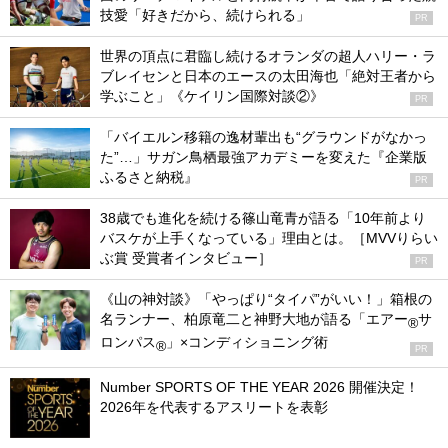
技愛「好きだから、続けられる」
PR
世界の頂点に君臨し続けるオランダの超人ハリー・ラ
ブレイセンと日本のエースの太田海也「絶対王者から
学ぶこと」《ケイリン国際対談②》
PR
「バイエルン移籍の逸材輩出も“グラウンドがなかっ
た”…」サガン鳥栖最強アカデミーを変えた『企業版
ふるさと納税』
PR
38歳でも進化を続ける篠山竜青が語る「10年前より
バスケが上手くなっている」理由とは。［MVVりらい
ぶ賞 受賞者インタビュー］
PR
《山の神対談》「やっぱり“タイパ”がいい！」箱根の
名ランナー、柏原竜二と神野大地が語る「エアー
サ
®
ロンパス
」×コンディショニング術
®
PR
Number SPORTS OF THE YEAR 2026 開催決定！
2026年を代表するアスリートを表彰