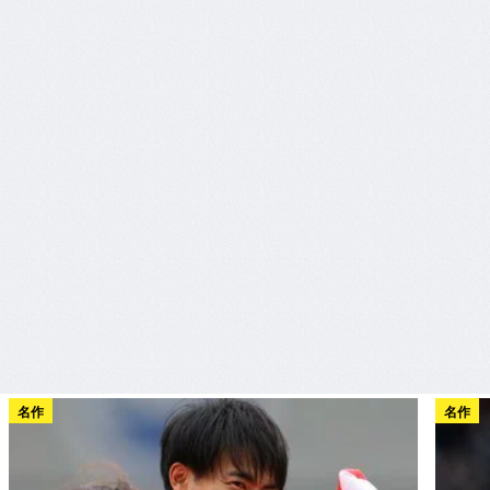
名作
名作