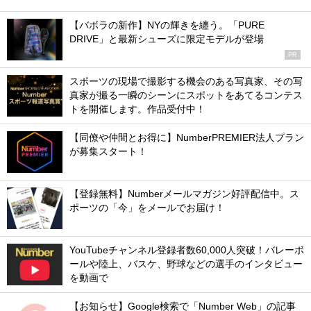
【バボラの新作】NYの輝きを纏う。「PURE
DRIVE」と最新シューズに限定モデルが登場
PR
スポーツの現場で撮影する機会のある写真家、その写
真家が撮る一瞬のシーンにスポットをあてるコンテス
トを開催します。作品受付中！
【同僚や仲間とお得に】NumberPREMIER法人プラン
が募集スタート！
【登録無料】Numberメールマガジン好評配信中。ス
ポーツの「今」をメールでお届け！
YouTubeチャンネル登録者数60,000人突破！バレーボ
ールや陸上、バスケ、野球などの選手のインタビュー
を動画で
【お知らせ】Google検索で「Number Web」の記事