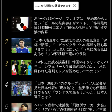
×
ここから競技を選択できます
最新
24時間
週間
Jリーグは3ページ、プレミアは…契約書から大
違い「ビールの祭典参加がマスト」「移籍最終
日23時59分に加入」“最強の代理人”が明かす交
渉の内幕
“日本代表最年少”21歳塩貝健人の強気宣言「W
杯で活躍して、ビッグクラブへの移籍を勝ち取
りますよ」…代理人に届いた「うちに来る気は
あるか？」W杯移籍市場のウラ側
〈W杯史に残る誤審劇〉韓国vsイタリアから20
年…「レフェリー人生最高の試合の1つ」忌み
嫌われた審判モレノが認めない“2つのミス”
「日本は8位タイのグループ」ドイツ人記者が
見た日本代表の“現在地”と、堂安律でも伊藤洋
輝でもない「ブンデスで最もよかった」日本人
選手とは？
ヘロイン所持で逮捕後「刑務所サッカー大会」
イタリアが恨む“W杯韓国寄り判定”モレノ主審