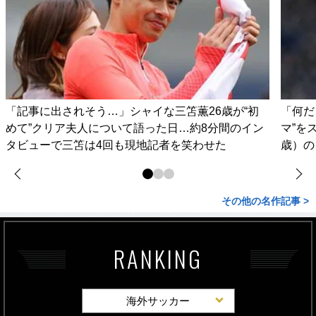
「記事に出されそう…」シャイな三笘薫26歳が“初
「何だ
めて”クリア夫人について語った日…約8分間のイン
マ”を
タビューで三笘は4回も現地記者を笑わせた
歳）の
その他の名作記事 >
RANKING
海外サッカー