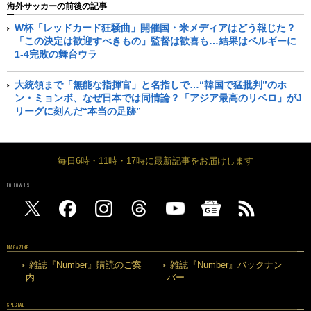
海外サッカーの前後の記事
W杯「レッドカード狂騒曲」開催国・米メディアはどう報じた？
「この決定は歓迎すべきもの」監督は歓喜も…結果はベルギーに
1-4完敗の舞台ウラ
大統領まで「無能な指揮官」と名指しで…“韓国で猛批判”のホ
ン・ミョンボ、なぜ日本では同情論？「アジア最高のリベロ」がJ
リーグに刻んだ“本当の足跡”
毎日6時・11時・17時に最新記事をお届けします
FOLLOW US
MAGAZINE
雑誌『Number』購読のご案
雑誌『Number』バックナン
内
バー
SPECIAL