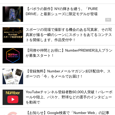
【バボラの新作】NYの輝きを纏う。「PURE
DRIVE」と最新シューズに限定モデルが登場
PR
スポーツの現場で撮影する機会のある写真家、その写
真家が撮る一瞬のシーンにスポットをあてるコンテス
トを開催します。作品受付中！
【同僚や仲間とお得に】NumberPREMIER法人プラン
が募集スタート！
【登録無料】Numberメールマガジン好評配信中。ス
ポーツの「今」をメールでお届け！
YouTubeチャンネル登録者数60,000人突破！バレーボ
ールや陸上、バスケ、野球などの選手のインタビュー
を動画で
【お知らせ】Google検索で「Number Web」の記事