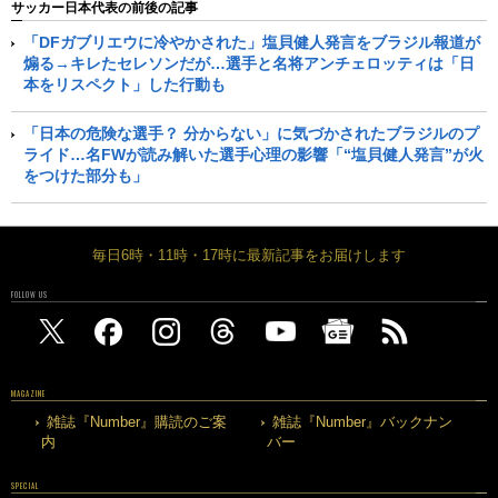
サッカー日本代表の前後の記事
「DFガブリエウに冷やかされた」塩貝健人発言をブラジル報道が
煽る→キレたセレソンだが…選手と名将アンチェロッティは「日
本をリスペクト」した行動も
「日本の危険な選手？ 分からない」に気づかされたブラジルのプ
ライド…名FWが読み解いた選手心理の影響「“塩貝健人発言”が火
をつけた部分も」
毎日6時・11時・17時に最新記事をお届けします
FOLLOW US
MAGAZINE
雑誌『Number』購読のご案
雑誌『Number』バックナン
内
バー
SPECIAL