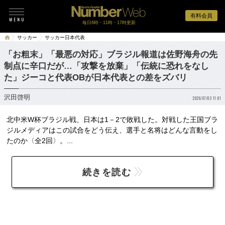
有料会員
毎日6時・11時・17時更新
サッカー
サッカー日本代表
「お粗末」「最悪の対応」ブラジル報道は佐野海舟の先
制点に辛口だが…「攻撃を放棄」「伝統に恐れをなし
た」ジーコと代表OBが日本代表との差をズバリ
沢田啓明
2026/07/03 11:01
北中米W杯ブラジル戦、日本は1－2で敗戦した。対戦した王国ブラ
ジルメディアはこの試合をどう伝え、選手と名将はどんな言動をし
たのか〈全2回〉。...
続きを読む