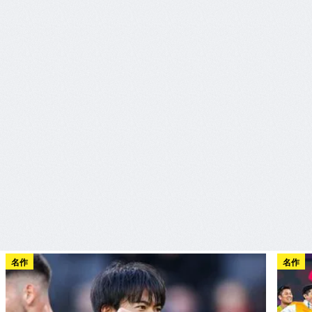
名作
名作