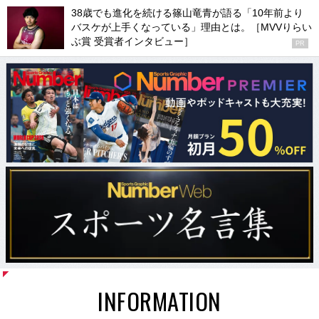
38歳でも進化を続ける篠山竜青が語る「10年前より
バスケが上手くなっている」理由とは。［MVVりらい
ぶ賞 受賞者インタビュー］
PR
INFORMATION