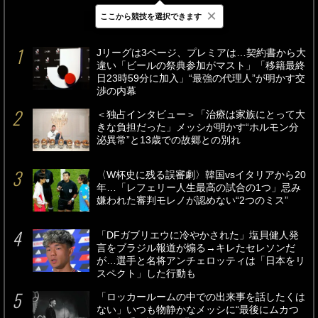
×
ここから競技を選択できます
最新
24時間
週間
Jリーグは3ページ、プレミアは…契約書から大
違い「ビールの祭典参加がマスト」「移籍最終
日23時59分に加入」“最強の代理人”が明かす交
渉の内幕
＜独占インタビュー＞「治療は家族にとって大
きな負担だった」メッシが明かす“ホルモン分
泌異常”と13歳での故郷との別れ
〈W杯史に残る誤審劇〉韓国vsイタリアから20
年…「レフェリー人生最高の試合の1つ」忌み
嫌われた審判モレノが認めない“2つのミス”
「DFガブリエウに冷やかされた」塩貝健人発
言をブラジル報道が煽る→キレたセレソンだ
が…選手と名将アンチェロッティは「日本をリ
スペクト」した行動も
「ロッカールームの中での出来事を話したくは
ない」いつも物静かなメッシに“最後にムカつ