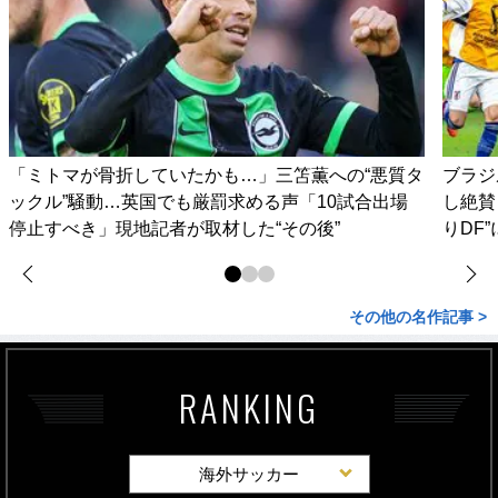
「ミトマが骨折していたかも…」三笘薫への“悪質タ
ブラジ
ックル”騒動…英国でも厳罰求める声「10試合出場
し絶賛
停止すべき」現地記者が取材した“その後”
りDF
その他の名作記事 >
RANKING
海外サッカー