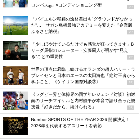
ロンパス
」×コンディショニング術
®
PR
「バイエルン移籍の逸材輩出も“グラウンドがなかっ
た”…」サガン鳥栖最強アカデミーを変えた『企業版
ふるさと納税』
PR
「少しぼやけているだけでも感覚が狂ってきます」B
リーグ屈指のシューター・安藤周人が明かす“見え
る”ことの重要性
PR
世界の頂点に君臨し続けるオランダの超人ハリー・ラ
ブレイセンと日本のエースの太田海也「絶対王者から
学ぶこと」《ケイリン国際対談②》
PR
《ラグビー界と体操界の同学年レジェンド対談》初対
面のリーチマイケルと内村航平が本音で語り合った競
技愛「好きだから、続けられる」
PR
Number SPORTS OF THE YEAR 2026 開催決定！
2026年を代表するアスリートを表彰