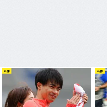
名作
名作