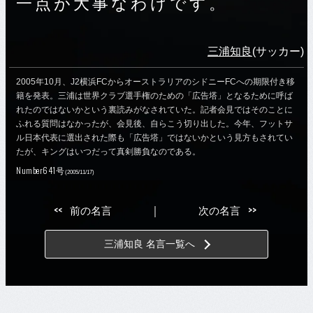
一点が大事なわけです。
三浦知良
(サッカー)
2005年10月、J2横浜FCからオーストラリアのシドニーFCへの期限付き移
籍を発表。三浦は世界クラブ選手権のための「広告塔」となるために呼ば
れたのではないかという裏読みがなされていた。記者会見ではそのことに
ふれる質問はなかったが、会見後、自らこう切り出した。今年、フットサ
ル日本代表に選出された際も「広告塔」ではないかという見方もされてい
たが、キングはいつだって真剣勝負なのである。
Number641号
(2005/11/17)
<<
>>
前の名言
｜
次の名言
三浦知良 名言一覧へ