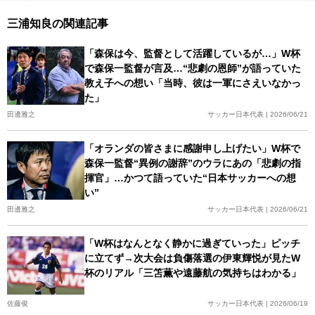
三浦知良の関連記事
「森保は今、監督として活躍しているが…」W杯
で森保一監督が言及…“悲劇の恩師”が語っていた
教え子への想い「当時、彼は一軍にさえいなかっ
た」
田邊雅之
サッカー日本代表 | 2026/06/21
「オランダの皆さまに感謝申し上げたい」W杯で
森保一監督“異例の謝辞”のウラにあの「悲劇の指
揮官」…かつて語っていた“日本サッカーへの想
い”
田邊雅之
サッカー日本代表 | 2026/06/21
「W杯はなんとなく静かに過ぎていった」ピッチ
に立てず→次大会は負傷落選の伊東輝悦が見たW
杯のリアル「三笘薫や遠藤航の気持ちはわかる」
佐藤俊
サッカー日本代表 | 2026/06/19