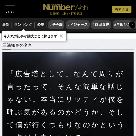
有料会員
毎日6時・11時・17時更新
最新
ランキング
名作
#甲子園
#ドジャース
#益田直也
#早田ひな
〉
×
今人気の記事が競技ごとに探せます
スポーツ名言集
ミ
三浦知良の名言
三浦知良の名言
「広告塔として」なんて周りが
言ったって、そんな簡単な話じ
ゃない。本当にリッティが僕を
呼ぶ気があるのかどうか、そし
て僕が行くつもりなのかという