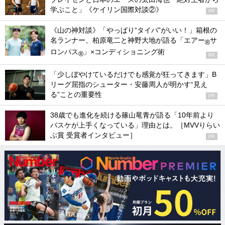
学ぶこと」《ケイリン国際対談②》
PR
《山の神対談》「やっぱり“タイパ”がいい！」箱根の
名ランナー、柏原竜二と神野大地が語る「エアー
サ
®
ロンパス
」×コンディショニング術
®
PR
「少しぼやけているだけでも感覚が狂ってきます」B
リーグ屈指のシューター・安藤周人が明かす“見え
る”ことの重要性
PR
38歳でも進化を続ける篠山竜青が語る「10年前より
バスケが上手くなっている」理由とは。［MVVりらい
ぶ賞 受賞者インタビュー］
PR