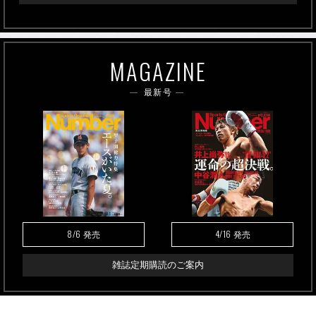
MAGAZINE
最新号
8/6
4/16
発売
発売
雑誌定期購読のご案内