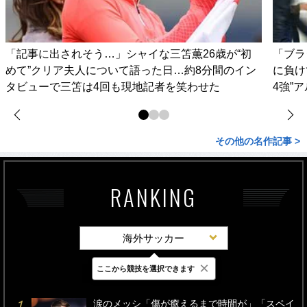
「記事に出されそう…」シャイな三笘薫26歳が“初
「ブラ
めて”クリア夫人について語った日…約8分間のイン
に負け
タビューで三笘は4回も現地記者を笑わせた
4強”
その他の名作記事 >
RANKING
海外サッカー
×
ここから競技を選択できます
最新
24時間
週間
涙のメッシ「傷が癒えるまで時間が」「スペイ