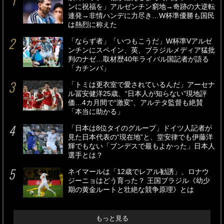
ンに祝福を」アルゼンチン窮地→奇跡の大逆転
連発→非情ハンデに力尽き…W杯準優勝も国民
は熱烈に称えた
「ならず者」「いつもこうだ」W杯準Vアルゼ
ンチンにスペイン、英、ブラジルメディア猛批
判のナゼ…取材歴40年ライバル国記者が語る
「カチンバ」
「トミは更衣室で愛されているんだ」アーセナ
ル冨安健洋25歳、“日本人が知らない”現地評
価…4カ月間で“激変”、アルテタ監督も絶賛
「本当に助かる」
「日本は8位タイのグループ」ドイツ人記者が
見た日本代表の“現在地”と、堂安律でも伊藤洋
輝でもない「ブンデスで最もよかった」日本人
選手とは？
ネイマールは「12歳でレアル勧誘」、ロナウ
ジーニョはどう育った？ 王国ブラジル《幼少
期の黄金ルートと壮絶な競争原理》とは
もっと見る