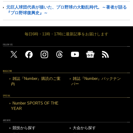
元巨人球団代表が描いた、プロ野球の大動乱時代。～著者が語る
『プロ野球復興史』～
毎日6時・11時・17時に最新記事をお届けします
FOLLOW US
MAGAZINE
雑誌『Number』購読のご案
雑誌『Number』バックナン
内
バー
SPECIAL
Number SPORTS OF THE
YEAR
ARCHIVE
競技から探す
大会から探す