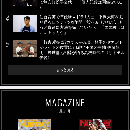
で無安打投手交代”…「個人記録は関係ないん
だ」
仙台育英で準優勝→ドラ1入団…平沢大河が振
り返るロッテでの9年間「殻を破りきれず…も
っと貪欲に方法を探していたら」「西武移籍は
いいキッカケ」
「校舎3階の窓ガラスを破壊、相手のセカンド
がライトの位置に」阪神“不動の中軸”佐藤輝
明…野球部元相棒が語る高校時代の《サトテル
伝説》
もっと見る
MAGAZINE
最新号