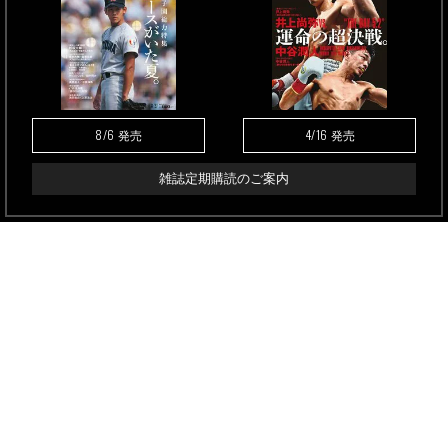
8/6
4/16
発売
発売
雑誌定期購読のご案内