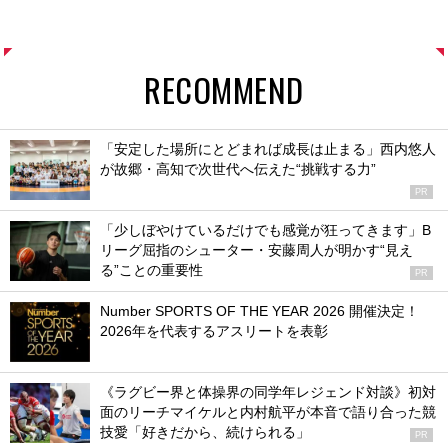
RECOMMEND
「安定した場所にとどまれば成長は止まる」西内悠人
が故郷・高知で次世代へ伝えた“挑戦する力”
PR
「少しぼやけているだけでも感覚が狂ってきます」B
リーグ屈指のシューター・安藤周人が明かす“見え
る”ことの重要性
PR
Number SPORTS OF THE YEAR 2026 開催決定！
2026年を代表するアスリートを表彰
《ラグビー界と体操界の同学年レジェンド対談》初対
面のリーチマイケルと内村航平が本音で語り合った競
技愛「好きだから、続けられる」
PR