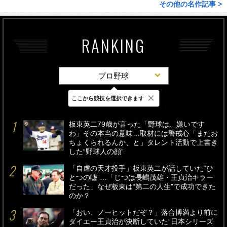
その他の名作記事 >
RANKING
プロ野球
×
ここから競技を選択できます
最新
24時間
週間
板東英二79歳が言った「野球は、嫌いです
わ」その本当の意味…取材には警戒心「またお
ちょくられるんか、と」タレント活動で上書き
した“野球人の顔”
「自虐の天才投手」板東英二が話していた“ひ
とつの嘘”…「じつは長嶋茂雄・王貞治キラー
だった」なぜ板東は“第二の人生”で成功できた
のか？
「おい、ノーヒットだぞ？」落合博満より前に
ダイエー王貞治が決断していた“日本シリーズ