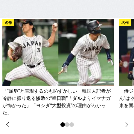
名作
名作
「“屈辱”と表現するのも恥ずかしい」韓国人記者が
「侍ジ
冷静に振り返る惨敗の“韓日戦”「ダルよりイマナガ
ん”は
が怖かった」「ヨシダ“大型投資”の理由がわかっ
束を固
た」