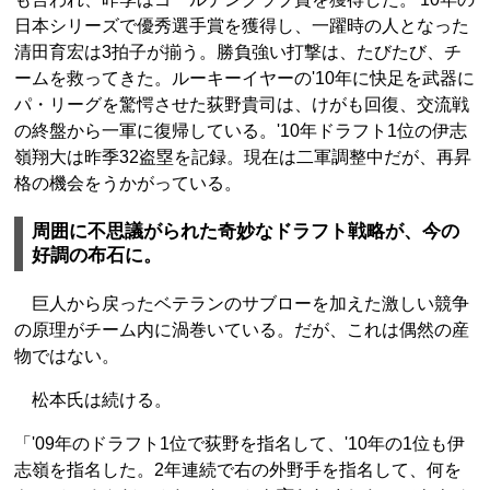
日本シリーズで優秀選手賞を獲得し、一躍時の人となった
清田育宏は3拍子が揃う。勝負強い打撃は、たびたび、チ
ームを救ってきた。ルーキーイヤーの'10年に快足を武器に
パ・リーグを驚愕させた荻野貴司は、けがも回復、交流戦
の終盤から一軍に復帰している。'10年ドラフト1位の伊志
嶺翔大は昨季32盗塁を記録。現在は二軍調整中だが、再昇
格の機会をうかがっている。
周囲に不思議がられた奇妙なドラフト戦略が、今の
好調の布石に。
巨人から戻ったベテランのサブローを加えた激しい競争
の原理がチーム内に渦巻いている。だが、これは偶然の産
物ではない。
松本氏は続ける。
「'09年のドラフト1位で荻野を指名して、'10年の1位も伊
志嶺を指名した。2年連続で右の外野手を指名して、何を