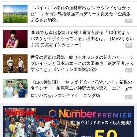
「バイエルン移籍の逸材輩出も“グラウンドがなかっ
た”…」サガン鳥栖最強アカデミーを変えた『企業版
ふるさと納税』
PR
38歳でも進化を続ける篠山竜青が語る「10年前より
バスケが上手くなっている」理由とは。［MVVりらい
ぶ賞 受賞者インタビュー］
PR
世界の頂点に君臨し続けるオランダの超人ハリー・ラ
ブレイセンと日本のエースの太田海也「絶対王者から
学ぶこと」《ケイリン国際対談②》
PR
《山の神対談》「やっぱり“タイパ”がいい！」箱根の
名ランナー、柏原竜二と神野大地が語る「エアー
サ
®
ロンパス
」×コンディショニング術
®
PR