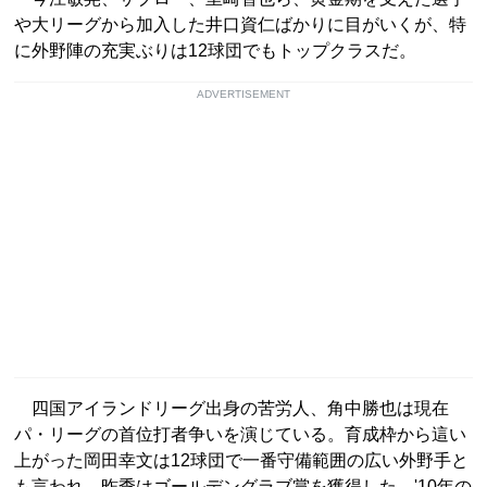
や大リーグから加入した井口資仁ばかりに目がいくが、特
に外野陣の充実ぶりは12球団でもトップクラスだ。
ADVERTISEMENT
四国アイランドリーグ出身の苦労人、角中勝也は現在
パ・リーグの首位打者争いを演じている。育成枠から這い
上がった岡田幸文は12球団で一番守備範囲の広い外野手と
も言われ、昨季はゴールデングラブ賞を獲得した。'10年の