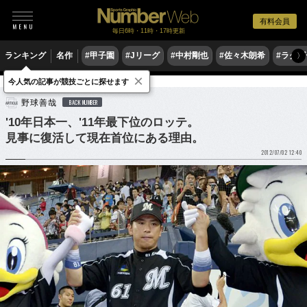
有料会員
毎日6時・11時・17時更新
ランキング
名作
#甲子園
#Jリーグ
#中村剛也
#佐々木朗希
#ラグ
〉
×
今人気の記事が競技ごとに探せます
野球
プロ野球
野球善哉
BACK NUMBER
'10年日本一、'11年最下位のロッテ。
見事に復活して現在首位にある理由。
2012/07/02 12:40