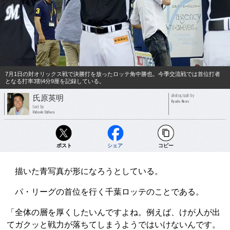
7月1日の対オリックス戦で決勝打を放ったロッテ角中勝也。今季交流戦では首位打者
となる打率3割4分9厘を記録している。
photograph by
氏原英明
Kyodo News
text by
Hideaki Ujihara
ポスト
シェア
コピー
描いた青写真が形になろうとしている。
パ・リーグの首位を行く千葉ロッテのことである。
「全体の層を厚くしたいんですよね。例えば、けが人が出
てガクッと戦力が落ちてしまうようではいけないんです。