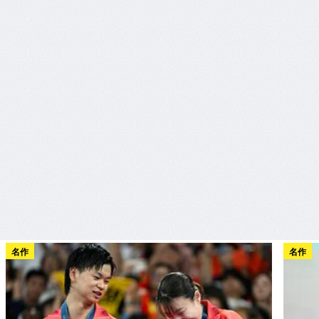
名作
名作