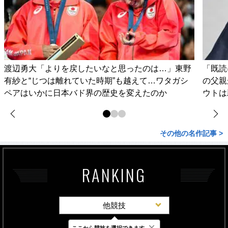
渡辺勇大「よりを戻したいなと思ったのは…」東野
「既読
有紗と“じつは離れていた時期”も越えて…ワタガシ
の父親
ペアはいかに日本バド界の歴史を変えたのか
ウトは
その他の名作記事 >
RANKING
他競技
×
ここから競技を選択できます