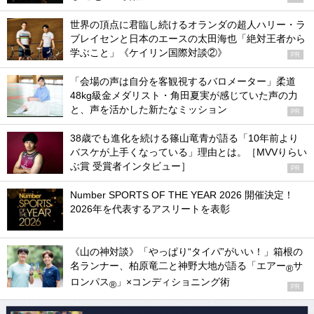
世界の頂点に君臨し続けるオランダの超人ハリー・ラ
ブレイセンと日本のエースの太田海也「絶対王者から
学ぶこと」《ケイリン国際対談②》
PR
「会場の声は自分を客観視するバロメーター」柔道
48kg級金メダリスト・角田夏実が感じていた声の力
と、声を活かした新たなミッション
PR
38歳でも進化を続ける篠山竜青が語る「10年前より
バスケが上手くなっている」理由とは。［MVVりらい
ぶ賞 受賞者インタビュー］
PR
Number SPORTS OF THE YEAR 2026 開催決定！
2026年を代表するアスリートを表彰
《山の神対談》「やっぱり“タイパ”がいい！」箱根の
名ランナー、柏原竜二と神野大地が語る「エアー
サ
®
ロンパス
」×コンディショニング術
®
PR