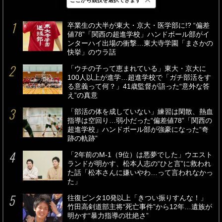
最新
24時間
週間
卒業生の大半が東大・京大・医学部に!? “偏差
値78”「関西の超進学校」ハンドボール部がイ
ンターハイ出場の衝撃…東大寺学園「まさかの
快挙」のウラ話
「ウチの子って恵まれている」東大・京大に
100人以上が進学…超進学校で「ガチ部活をす
る意義って何？」41歳監督が語った“意外な答
え”の真意
「部活の体を成していない」練習は閑散、熱血
指導は空回り…弱小だった“偏差値78”「関西の
超進学校」ハンドボール部が強豪になった“奇
跡の軌跡”
「2年前のM-1（9位）は悪夢でした」ウエスト
ランドが明かす、松本人志の“ひと言”に救われ
た話「松本さんに嫌いやわ…って言われなかっ
た」
往復ビンタ10発以上「きつい振りすんな！」
竹田高剣道部主将“死亡事件”から12年…遺族が
明かす“暴力指導の壮絶さ”