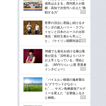
成長は止まる」西内悠人が故
郷・高知で次世代へ伝えた“挑
戦する力”
PR
世界の頂点に君臨し続けるオ
ランダの超人ハリー・ラブレ
イセンと日本のエースの太田
海也「絶対王者から学ぶこ
と」《ケイリン国際対談②》
PR
38歳でも進化を続ける篠山竜
青が語る「10年前よりバスケ
が上手くなっている」理由と
は。［MVVりらいぶ賞 受賞者
インタビュー］
PR
「バイエルン移籍の逸材輩出
も“グラウンドがなかっ
た”…」サガン鳥栖最強アカデ
ミーを変えた『企業版ふるさ
と納税』
PR