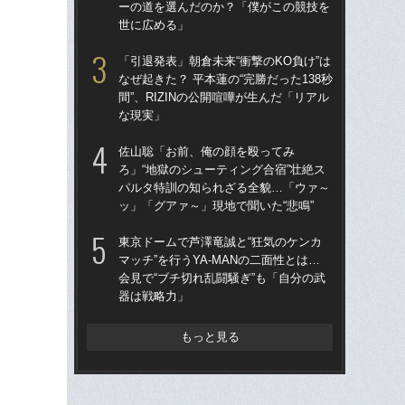
ーの道を選んだのか？「僕がこの競技を
パ
世に広める」
ッ」
「引退発表」朝倉未来“衝撃のKO負け”は
天心
なぜ起きた？ 平本蓮の“完勝だった138秒
不良
間”、RIZINの公開喧嘩が生んだ「リアル
ー
な現実」
世
佐山聡「お前、俺の顔を殴ってみ
【追
ろ」“地獄のシューティング合宿”壮絶ス
ルに
パルタ特訓の知られざる全貌…「ウァ～
試
ッ」「グアァ～」現地で聞いた“悲鳴”
平本
東京ドームで芦澤竜誠と“狂気のケンカ
られ
マッチ”を行うYA-MANの二面性とは…
結
会見で“ブチ切れ乱闘騒ぎ”も「自分の武
と
器は戦略力」
もっと見る