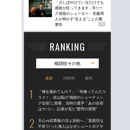
「少しぼやけているだけでも
感覚が狂ってきます」Bリー
グ屈指のシューター・安藤周
人が明かす“見える”ことの重
要性
PR
RANKING
格闘技その他
最新
24時間
週間
「俺を舐めてんの？」「何撮ってんだコ
「
ラァ！」佐山聡の“地獄のシューティン
ラァ
グ合宿”に密着…当時の選手「あの合宿
グ合
はヤバい」記者が見た“驚愕の実態”
はヤ
天心vs武尊級の頂上決戦へ…“真面目な
佐
不良”だった海人はなぜシュートボクサ
ろ」