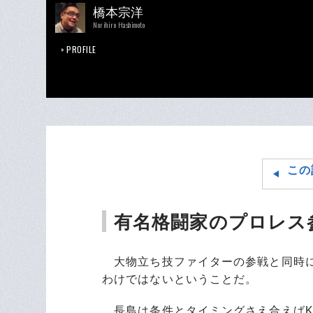
橋本宗洋
Norihiro Hashimoto
PROFILE
この
有名格闘家のプロレス
大物立ち技ファイターの参戦と同時に
わけではないということだ。
長島は条件とタイミングさえ合えばK