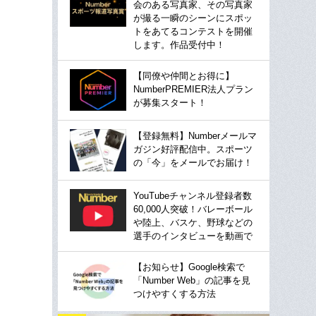
会のある写真家、その写真家
が撮る一瞬のシーンにスポッ
トをあてるコンテストを開催
します。作品受付中！
【同僚や仲間とお得に】
NumberPREMIER法人プラン
が募集スタート！
【登録無料】Numberメールマ
ガジン好評配信中。スポーツ
の「今」をメールでお届け！
YouTubeチャンネル登録者数
60,000人突破！バレーボール
や陸上、バスケ、野球などの
選手のインタビューを動画で
【お知らせ】Google検索で
「Number Web」の記事を見
つけやすくする方法