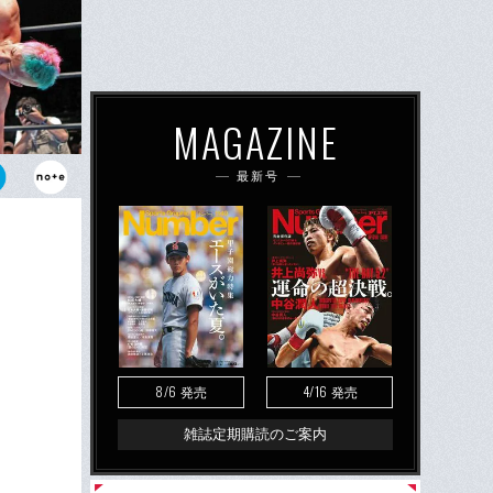
MAGAZINE
最新号
プロレスデ
K-1ヘビ
郎は今後、本
8/6
4/16
発売
発売
雑誌定期購読のご案内