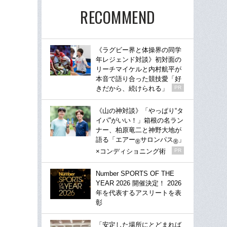
RECOMMEND
《ラグビー界と体操界の同学
年レジェンド対談》初対面の
リーチマイケルと内村航平が
本音で語り合った競技愛「好
きだから、続けられる」
PR
《山の神対談》「やっぱり“タ
イパ”がいい！」箱根の名ラン
ナー、柏原竜二と神野大地が
語る「エアー
サロンパス
」
®
®
×コンディショニング術
PR
Number SPORTS OF THE
YEAR 2026 開催決定！ 2026
年を代表するアスリートを表
彰
「安定した場所にとどまれば