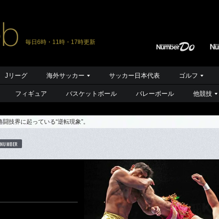
毎日6時・11時・17時更新
Jリーグ
海外サッカー
サッカー日本代表
ゴルフ
フィギュア
バスケットボール
バレーボール
他競技
格闘技界に起っている“逆転現象”。
 NUMBER