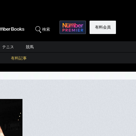
有料会員
検索
テニス
競馬
有料記事