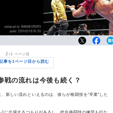
NIKKAN SPORTS
photograph by
2011/07/19 10:30
posted
6月に行なわれた、全日本プロレス両国大会で
ビューした京太郎（写真右）。船木誠勝を相手に
ー級王者がカポエイラキックを見舞う。京太
2
/2
ページ目
格的にプロレスへの参戦が見込まれている
記事を1ページ目から読む
参戦の流れは今後も続く？
、新しい流れといえるのは、彼らが格闘技を“卒業”した
-1に出場するつもりがあるし、総合格闘技の練習も行な