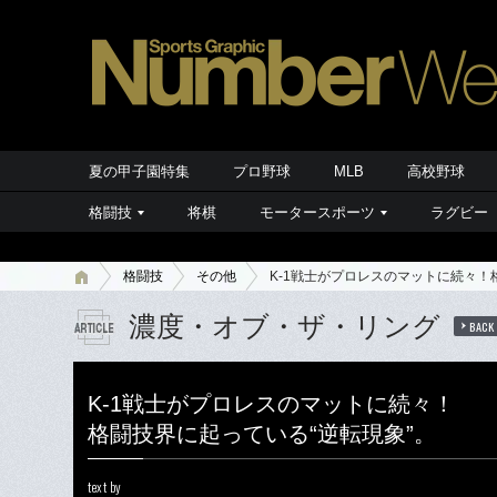
夏の甲子園特集
プロ野球
MLB
高校野球
格闘技
将棋
モータースポーツ
ラグビー
格闘技
その他
K-1戦士がプロレスのマットに続々！
濃度・オブ・ザ・リング
BACK
K-1戦士がプロレスのマットに続々！
格闘技界に起っている“逆転現象”。
text by