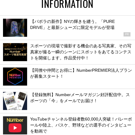
INFORMATION
【バボラの新作】NYの輝きを纏う。「PURE
DRIVE」と最新シューズに限定モデルが登場
PR
スポーツの現場で撮影する機会のある写真家、その写
真家が撮る一瞬のシーンにスポットをあてるコンテス
トを開催します。作品受付中！
【同僚や仲間とお得に】NumberPREMIER法人プラン
が募集スタート！
【登録無料】Numberメールマガジン好評配信中。ス
ポーツの「今」をメールでお届け！
YouTubeチャンネル登録者数60,000人突破！バレーボ
ールや陸上、バスケ、野球などの選手のインタビュー
を動画で