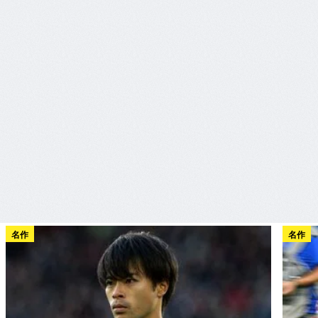
名作
名作