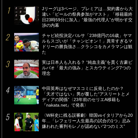
Jリーグは3ページ、プレミアは…契約書から大
違い「ビールの祭典参加がマスト」「移籍最終
日23時59分に加入」“最強の代理人”が明かす交
渉の内幕
チャビ続投決定バルサ「238億円の16歳」ヤマ
ルもスゴいが「チャンピオン！」異常すぎるマ
ドリーの勝負強さ…クラシコをカメラマンは観
た
実は日本人も入れる？ “純血主義”を貫く古豪ビ
ルバオ「最大の強み」とスカウティング7つの
理念
中田英寿はなぜマスコミに反発したのか？
「天才ではない」男が覆した“アスリートとメ
ディアの関係”〈23年前のセリエA移籍も
『nakata.net』で発表〉
〈W杯史に残る誤審劇〉韓国vsイタリアから20
年…「レフェリー人生最高の試合の1つ」忌み
嫌われた審判モレノが認めない“2つのミス”