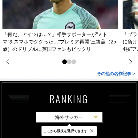
「何だ、アイツは…？」相手サポーターが“ミト
「ブラ
マ”をスマホでググった…“プレミア再開”三笘薫（25
に負け
歳）のドリブルに英国ファンもビックリ
4強”
その他の名作記事 >
RANKING
海外サッカー
×
ここから競技を選択できます
最新
24時間
週間