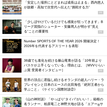
「安定した場所にとどまれば成長は止まる」西内悠人
が故郷・高知で次世代へ伝えた“挑戦する力”
PR
「少しぼやけているだけでも感覚が狂ってきます」B
リーグ屈指のシューター・安藤周人が明かす“見え
る”ことの重要性
PR
Number SPORTS OF THE YEAR 2026 開催決定！
2026年を代表するアスリートを表彰
38歳でも進化を続ける篠山竜青が語る「10年前より
バスケが上手くなっている」理由とは。［MVVりらい
ぶ賞 受賞者インタビュー］
PR
世界の頂点に君臨し続けるオランダの超人ハリー・ラ
ブレイセンと日本のエースの太田海也「絶対王者から
学ぶこと」《ケイリン国際対談②》
PR
《山の神対談》「やっぱり“タイパ”がいい！」箱根の
名ランナー、柏原竜二と神野大地が語る「エアー
サ
®