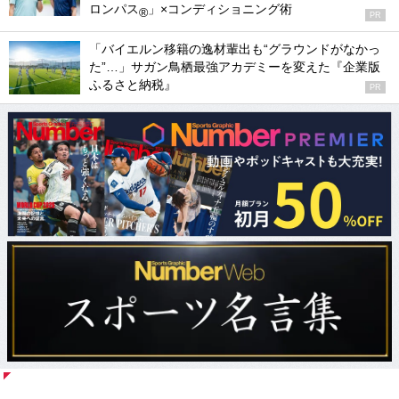
ロンパス
」×コンディショニング術
®
PR
「バイエルン移籍の逸材輩出も“グラウンドがなかっ
た”…」サガン鳥栖最強アカデミーを変えた『企業版
ふるさと納税』
PR