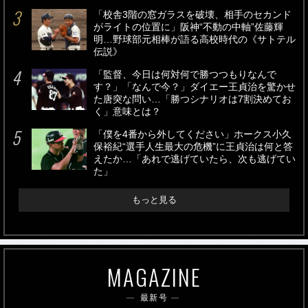
「校舎3階の窓ガラスを破壊、相手のセカンド
がライトの位置に」阪神“不動の中軸”佐藤輝
明…野球部元相棒が語る高校時代の《サトテル
伝説》
「監督、今日は何対何で勝つつもりなんで
す？」「なんで今？」ダイエー王貞治を驚かせ
た唐突な問い…「勝つシナリオは7割決めてお
く」意味とは？
「僕を4番から外してください」ホークス小久
保裕紀“選手人生最大の危機”に王貞治は何と答
えたか…「あれで逃げていたら、次も逃げてい
た」
もっと見る
MAGAZINE
最新号