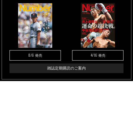
8/6
4/16
発売
発売
雑誌定期購読のご案内