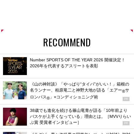
RECOMMEND
Number SPORTS OF THE YEAR 2026 開催決定！
2026年を代表するアスリートを表彰
《山の神対談》「やっぱり“タイパ”がいい！」箱根の
名ランナー、柏原竜二と神野大地が語る「エアー
サ
®
ロンパス
」×コンディショニング術
®
PR
38歳でも進化を続ける篠山竜青が語る「10年前より
バスケが上手くなっている」理由とは。［MVVりらい
ぶ賞 受賞者インタビュー］
PR