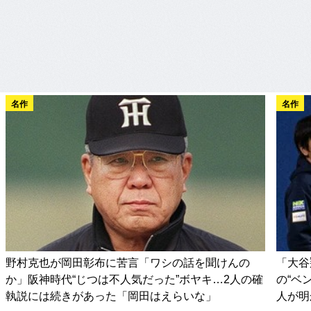
名作
名作
野村克也が岡田彰布に苦言「ワシの話を聞けんの
「大谷
か」阪神時代“じつは不人気だった”ボヤキ…2人の確
の“ベ
執説には続きがあった「岡田はえらいな」
人が明