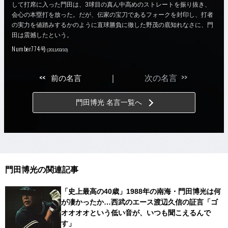
して打席に入った門田は、3球目の真ん中高めのストレートを振り抜き、
会心の本塁打を放った。だが、伝家の宝刀であるフォークを封印し、打者
の実力を値踏みするかのように直球勝負に徹した野茂の底知れなさに、門
田は震撼したという。
Number774号
(2011/03/10)
>>
<<
前の名言
｜
次の名言
門田博光 名言一覧へ
門田博光の関連記事
「史上最高の40歳」1988年の南海・門田博光は何
が凄かったか…西武のエース渡辺久信の証言「ゴ
オオオオという低い音が、いつも聞こえるんで
す」