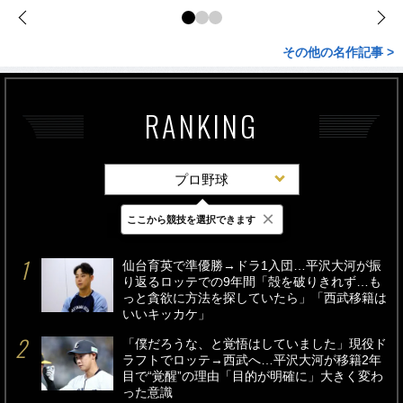
その他の名作記事 >
RANKING
プロ野球
×
ここから競技を選択できます
最新
24時間
週間
仙台育英で準優勝→ドラ1入団…平沢大河が振
り返るロッテでの9年間「殻を破りきれず…も
っと貪欲に方法を探していたら」「西武移籍は
いいキッカケ」
「僕だろうな、と覚悟はしていました」現役ド
ラフトでロッテ→西武へ…平沢大河が移籍2年
目で“覚醒”の理由「目的が明確に」大きく変わ
った意識