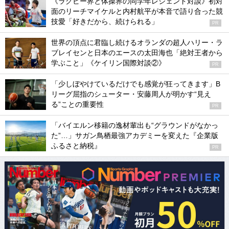
《ラグビー界と体操界の同学年レジェンド対談》初対
面のリーチマイケルと内村航平が本音で語り合った競
技愛「好きだから、続けられる」
PR
世界の頂点に君臨し続けるオランダの超人ハリー・ラ
ブレイセンと日本のエースの太田海也「絶対王者から
学ぶこと」《ケイリン国際対談②》
PR
「少しぼやけているだけでも感覚が狂ってきます」B
リーグ屈指のシューター・安藤周人が明かす“見え
る”ことの重要性
PR
「バイエルン移籍の逸材輩出も“グラウンドがなかっ
た”…」サガン鳥栖最強アカデミーを変えた『企業版
ふるさと納税』
PR