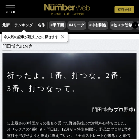
有料会員
毎日6時・11時・17時更新
最新
ランキング
名作
#甲子園
#Jリーグ
#中村剛也
#佐々木朗希
〉
×
今人気の記事が競技ごとに探せます
スポーツ名言集
カ
門田博光の名言
門田博光の名言
祈ったよ。1番、打つな。2番、
3番、打つなって。
門田博光
(プロ野球)
史上最多の8球団からの指名を受けた野茂英雄との対戦を心待ちにした、
オリックスの4番打者・門田は、12月から特訓を開始。野茂にプロ第1号本
塁打を浴びせようと燃えに燃えていた。「全部ストレートが来る」と確信