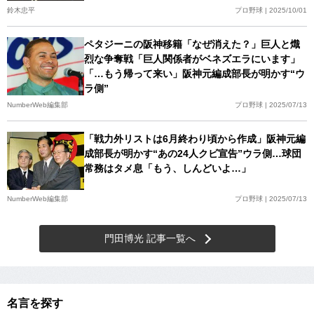
鈴木忠平
プロ野球 | 2025/10/01
ペタジーニの阪神移籍「なぜ消えた？」巨人と熾
烈な争奪戦「巨人関係者がベネズエラにいます」
「…もう帰って来い」阪神元編成部長が明かす“ウ
ラ側”
NumberWeb編集部
プロ野球 | 2025/07/13
「戦力外リストは6月終わり頃から作成」阪神元編
成部長が明かす“あの24人クビ宣告”ウラ側…球団
常務はタメ息「もう、しんどいよ…」
NumberWeb編集部
プロ野球 | 2025/07/13
門田博光 記事一覧へ
名言を探す