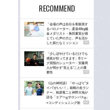
RECOMMEND
「会場の声は自分を客観視す
るバロメーター」柔道48kg級
金メダリスト・角田夏実が感
じていた声の力と、声を活か
した新たなミッション
PR
「少しぼやけているだけでも
感覚が狂ってきます」Bリー
グ屈指のシューター・安藤周
人が明かす“見える”ことの重
要性
PR
《山の神対談》「やっぱり“タ
イパ”がいい！」箱根の名ラン
ナー、柏原竜二と神野大地が
語る「エアー
サロンパス
」
®
®
×コンディショニング術
PR