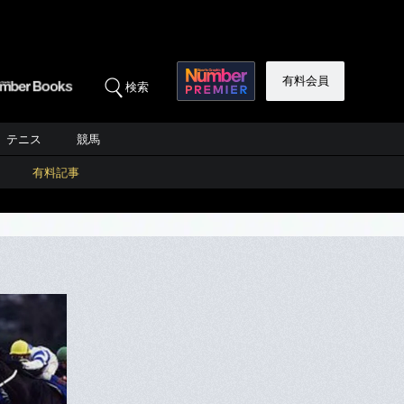
有料会員
検索
テニス
競馬
有料記事