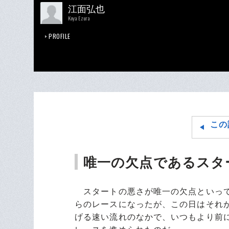
江面弘也
Koya Ezura
PROFILE
この
唯一の欠点であるスタ
スタートの悪さが唯一の欠点といって
らのレースになったが、この日はそれ
げる速い流れのなかで、いつもより前