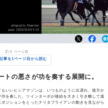
Hisae Imai
photograph by
2009/10/09 11:30
posted
ヒシアマゾン（右端）は、最後の最後まで三
ライアンに追いすがった
2
/2
ページ目
記事を1ページ目から読む
ートの悪さが功を奏する展開に。
もいいヒシアマゾンは、いつものように出遅れ、後方か
が功を奏した。ツインターボが後続を大きく引き離して逃
にポジションをとったナリタブライアンの動きを見ながら