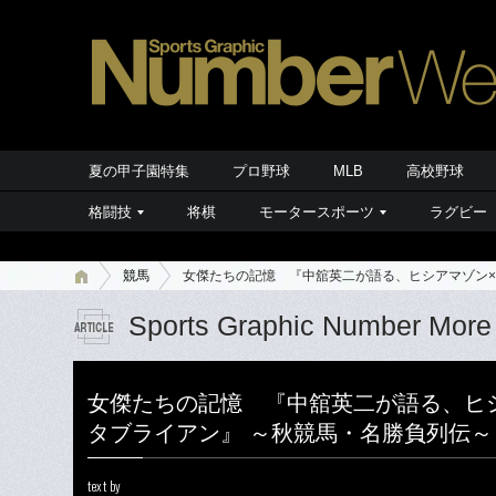
夏の甲子園特集
プロ野球
MLB
高校野球
格闘技
将棋
モータースポーツ
ラグビー
競馬
女傑たちの記憶 『中舘英二が語る、ヒシアマゾン×
Sports Graphic Number More
女傑たちの記憶 『中舘英二が語る、ヒ
タブライアン』 ～秋競馬・名勝負列伝～
text by