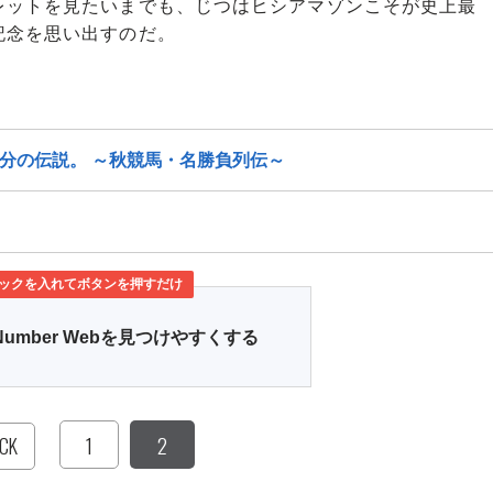
レットを見たいまでも、じつはヒシアマゾンこそが史上最
記念を思い出すのだ。
13分の伝説。 ～秋競馬・名勝負列伝～
ックを入れてボタンを押すだけ
Number Webを見つけやすくする
1
2
CK