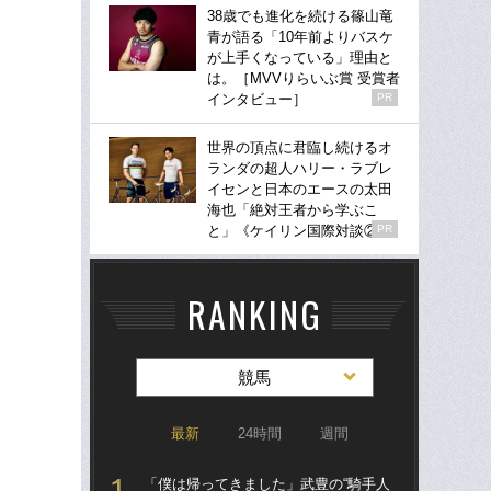
38歳でも進化を続ける篠山竜
青が語る「10年前よりバスケ
が上手くなっている」理由と
は。［MVVりらいぶ賞 受賞者
インタビュー］
PR
世界の頂点に君臨し続けるオ
ランダの超人ハリー・ラブレ
イセンと日本のエースの太田
海也「絶対王者から学ぶこ
と」《ケイリン国際対談②》
PR
RANKING
競馬
最新
24時間
週間
「僕は帰ってきました」武豊の“騎手人
「僕