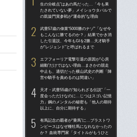
生の分岐点”はあの馬だった…「今も果
生の
たされていない夢」メイショウタバルで
た
の凱旋門賞参戦が“運命的”な理由
の凱
武豊57歳の偉業“5000勝のナゾ”「なぜ今
武豊
もこんなに勝てるのか？」結果でかき消
も
した引退説、今年もGIを2勝…天才騎手
した
が“レジェンド”と呼ばれるまで
が“
エフフォーリア電撃引退の原因が“心房
サ
細動”だけではない理由…まさかの競走
折し
中止も、適切だった横山武史の判断「陣
フ
営や騎手を責めるのは間違い」
42
天才・武豊55歳の“知られざる伝説”「一
武
度会っただけなのに…じつはスゴい記憶
サ
力」鋼のメンタルの秘密も「他人の期待
以上に、自分に期待する」
今村
信頼
有馬記念の覇者が“乗馬”に…ブラストワ
「女
ンピースはなぜ種牡馬になれなかったの
性騎
か？ 血統専門家「タイトルがもうひと