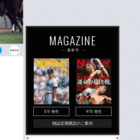
MAGAZINE
最新号
冠馬ナリタブ
8/6
4/16
発売
発売
雑誌定期購読のご案内