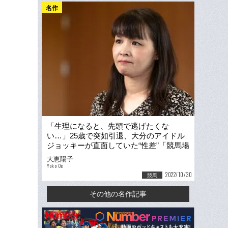
名作
「生理になると、先頭で逃げたくな
い…」25歳で突如引退、大分のアイドル
ジョッキーが直面していた“性差”「競馬場
では男子トイレを使っていました」
大恵陽子
Yoko Oe
2022/10/30
競馬
その他の名作記事