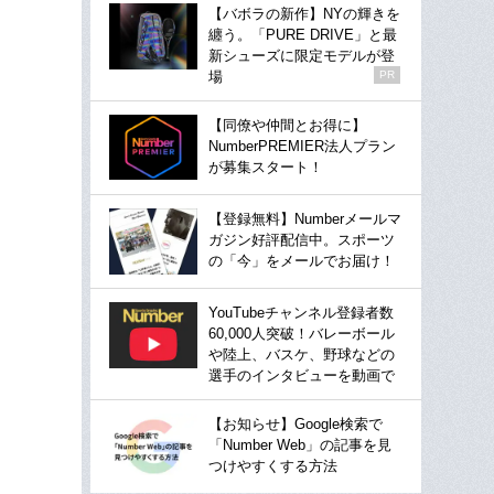
【バボラの新作】NYの輝きを
纏う。「PURE DRIVE」と最
新シューズに限定モデルが登
場
PR
【同僚や仲間とお得に】
NumberPREMIER法人プラン
が募集スタート！
【登録無料】Numberメールマ
ガジン好評配信中。スポーツ
の「今」をメールでお届け！
YouTubeチャンネル登録者数
60,000人突破！バレーボール
や陸上、バスケ、野球などの
選手のインタビューを動画で
【お知らせ】Google検索で
「Number Web」の記事を見
つけやすくする方法