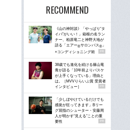
RECOMMEND
《山の神対談》「やっぱり“タ
イパ”がいい！」箱根の名ラン
ナー、柏原竜二と神野大地が
語る「エアー
サロンパス
」
®
®
×コンディショニング術
PR
38歳でも進化を続ける篠山竜
青が語る「10年前よりバスケ
が上手くなっている」理由と
は。［MVVりらいぶ賞 受賞者
インタビュー］
PR
「少しぼやけているだけでも
感覚が狂ってきます」Bリー
グ屈指のシューター・安藤周
人が明かす“見える”ことの重
要性
PR