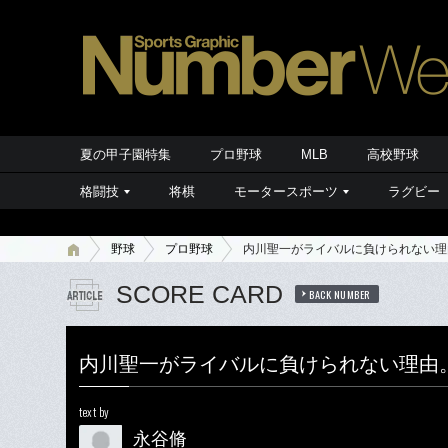
夏の甲子園特集
プロ野球
MLB
高校野球
格闘技
将棋
モータースポーツ
ラグビー
野球
プロ野球
内川聖一がライバルに負けられない理
SCORE CARD
BACK NUMBER
内川聖一がライバルに負けられない理由
text by
永谷脩