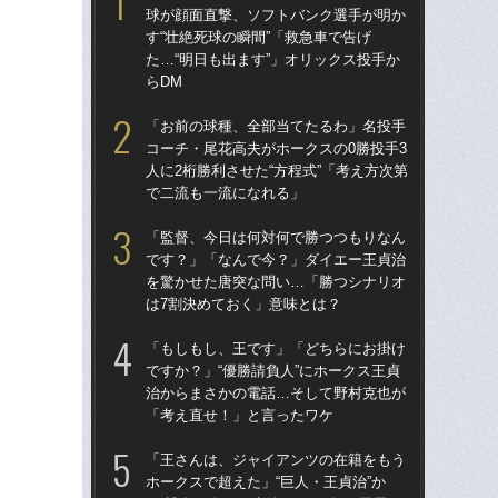
球が顔面直撃、ソフトバンク選手が明か
球
す“壮絶死球の瞬間”「救急車で告げ
す“
た…“明日も出ます”」オリックス投手か
た…
らDM
らD
「お前の球種、全部当てたるわ」名投手
「
コーチ・尾花高夫がホークスの0勝投手3
で
人に2桁勝利させた“方程式”「考え方次第
を
で二流も一流になれる」
は
「監督、今日は何対何で勝つつもりなん
「
です？」「なんで今？」ダイエー王貞治
コー
を驚かせた唐突な問い…「勝つシナリオ
人に
は7割決めておく」意味とは？
で
「もしもし、王です」「どちらにお掛け
「
ですか？」“優勝請負人”にホークス王貞
です
治からまさかの電話…そして野村克也が
治
「考え直せ！」と言ったワケ
「
「王さんは、ジャイアンツの在籍をもう
「
ホークスで超えた」“巨人・王貞治”か
ホー