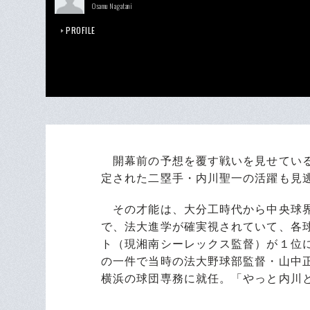
Osamu Nagatani
PROFILE
開幕前の予想を覆す戦いを見せている
定された二塁手・内川聖一の活躍も見
その才能は、大分工時代から中央球界
で、法大進学が確実視されていて、各
ト（現湘南シーレックス監督）が１位
の一件で当時の法大野球部監督・山中
横浜の球団専務に就任。「やっと内川