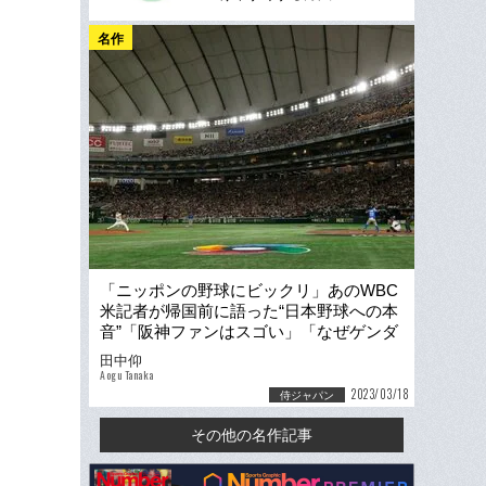
名作
「ニッポンの野球にビックリ」あのWBC
米記者が帰国前に語った“日本野球への本
音”「阪神ファンはスゴい」「なぜゲンダ
は“トヨタ出身”なの？」
田中仰
Aogu Tanaka
2023/03/18
侍ジャパン
その他の名作記事