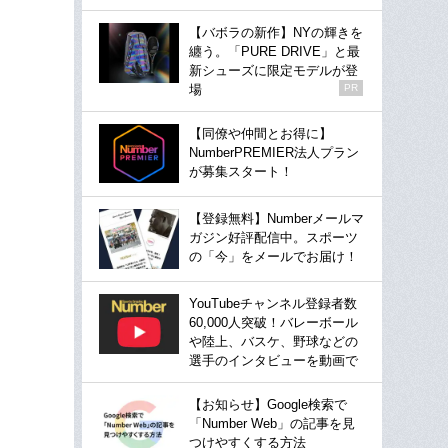
【バボラの新作】NYの輝きを
纏う。「PURE DRIVE」と最
新シューズに限定モデルが登
場
PR
【同僚や仲間とお得に】
NumberPREMIER法人プラン
が募集スタート！
【登録無料】Numberメールマ
ガジン好評配信中。スポーツ
の「今」をメールでお届け！
YouTubeチャンネル登録者数
60,000人突破！バレーボール
や陸上、バスケ、野球などの
選手のインタビューを動画で
【お知らせ】Google検索で
「Number Web」の記事を見
つけやすくする方法