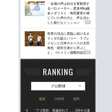
「会場の声は自分を客観視す
るバロメーター」柔道48kg級
金メダリスト・角田夏実が感
じていた声の力と、声を活か
した新たなミッション
PR
世界の頂点に君臨し続けるオ
ランダの超人ハリー・ラブレ
イセンと日本のエースの太田
海也「絶対王者から学ぶこ
と」《ケイリン国際対談②》
PR
RANKING
プロ野球
最新
24時間
週間
「アゴ骨折、前歯折れて…」156キロ速
「ア