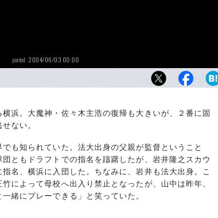
2004/06/03 00:00
posted
横浜。大魔神・佐々木主浩の復帰も大きいが、２番に固
逃せない。
でも知られていた。法大出身の父親が監督ということ
球団ともドラフトでの指名を躊躇したが、岩井隆之スカウ
に指名、横浜に入団した。ちなみに、岩井も法大出身。こ
正竹によって母校へ出入り禁止となったが、山中は昨年、
と一緒にプレーできる」と笑っていた。