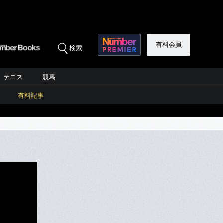
有料会員
検索
テニス
競馬
有料記事