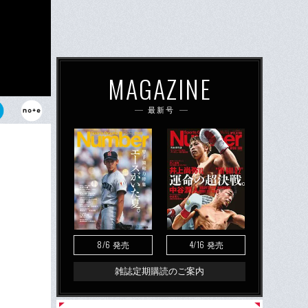
MAGAZINE
最新号
8/6
4/16
発売
発売
雑誌定期購読のご案内