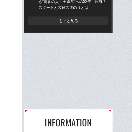
ら“博多の人・王貞治”への32年…屈辱の
ら“
スタートと苦難の道のりとは
ス
もっと見る
INFORMATION