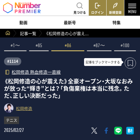
見つける
ログイン
新規登録
動画
最新号
特集
記事一覧
《松岡修造の心が震え...
#1〜
#85
#86
#87〜
#100
#1114
記事を
ブックマークする
松岡修造 熱血修造一直線
《松岡修造の心が震えた》全豪オープン・大坂なおみ
が放った“輝き”とは？「負傷棄権は本当に残念。た
だ、正しい決断だった」
松岡修造
テニス
2025/02/27