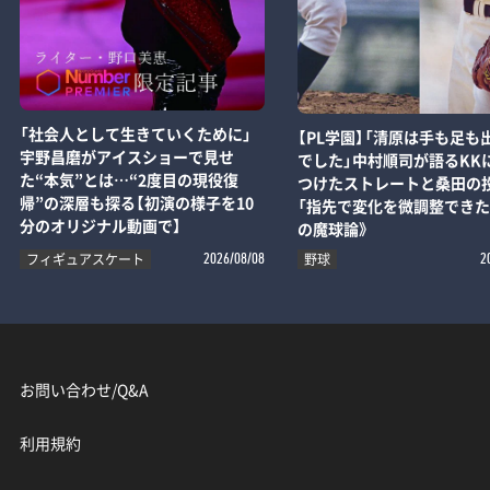
「社会人として生きていくために」
【PL学園】「清原は手も足も
宇野昌磨がアイスショーで見せ
でした」中村順司が語るKK
た“本気”とは…“2度目の現役復
つけたストレートと桑田の
帰”の深層も探る【初演の様子を10
「指先で変化を微調整できた
分のオリジナル動画で】
の魔球論》
フィギュアスケート
野球
2026/08/08
2
お問い合わせ/Q&A
利用規約