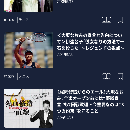
2023/06/12
テニス
#1074
＜大坂なおみの宣言と告白につい
て＞伊達公子「彼女なりの方法で一
石を投じた」～レジェンドの視点～
2021/06/20
テニス
#1029
《松岡修造からのエール》大坂なお
み、全米オープン前には“優勝宣
言”も2回戦敗退…今重要なのは“3
つの約束”を守ること
2024/10/07