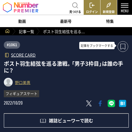
見つける
ログイン
新規登録
動画
最新号
特集
記事一覧
ポスト羽生結弦を巡る...
#1061
記事を
ブックマークする
SCORE CARD
ポスト羽生結弦を巡る激戦。「男子3枠目」は誰の手
に？
野口美惠
フィギュアスケート
2022/10/20
雑誌ビューワーで読む