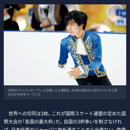
10月の「ジャパンオープン」に出場した三浦佳生。ISU非公認ながら自己ベストを上回
る169.94点をマークした
世界への切符は3枚。これが国際スケート連盟の定めた国
際大会の「各国の最大枠」だ。自国の3枠争いを制さなけれ
ば、日本代表のジャージに袖を通すことすら出来ない。昨季