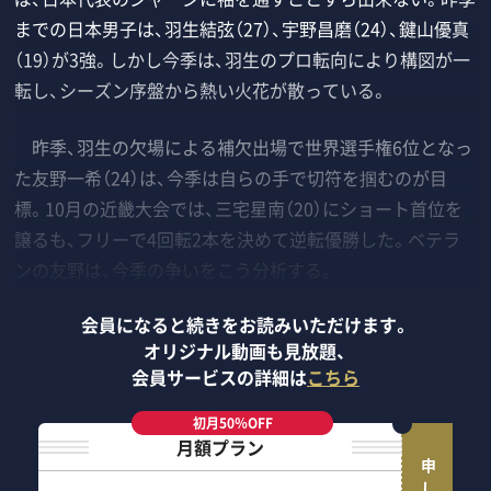
までの日本男子は、羽生結弦（27）、宇野昌磨（24）、鍵山優真
（19）が3強。しかし今季は、羽生のプロ転向により構図が一
転し、シーズン序盤から熱い火花が散っている。
昨季、羽生の欠場による補欠出場で世界選手権6位となっ
た友野一希（24）は、今季は自らの手で切符を掴むのが目
標。10月の近畿大会では、三宅星南（20）にショート首位を
譲るも、フリーで4回転2本を決めて逆転優勝した。ベテラ
ンの友野は、今季の争いをこう分析する。
会員になると続きをお読みいただけます。
オリジナル動画も見放題、
会員サービスの詳細は
こちら
初月50％OFF
月額プラン