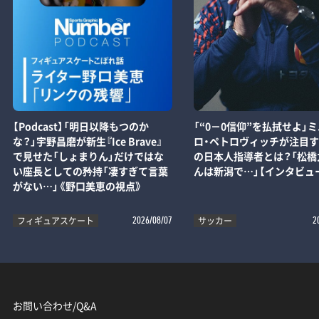
【Podcast】「明日以降もつのか
「“0－0信仰”を払拭せよ」
な？」宇野昌磨が新生『Ice Brave』
ロ・ペトロヴィッチが注目す
で見せた「しょまりん」だけではな
の日本人指導者とは？「松橋
い座長としての矜持「凄すぎて言葉
んは新潟で…」【インタビュ
がない…」《野口美恵の視点》
フィギュアスケート
サッカー
2026/08/07
2
お問い合わせ/Q&A