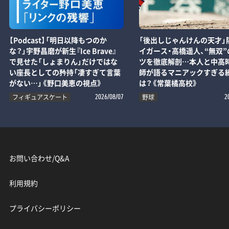
【Podcast】「明日以降もつのか
「後出しじゃんけんの天才」
な？」宇野昌磨が新生『Ice Brave』
イガース・高橋遥人、“無双”
で見せた「しょまりん」だけではな
ツを徹底解剖…本人と中高
い座長としての矜持「凄すぎて言葉
師が語るマニアックすぎる
がない…」《野口美恵の視点》
は？《常葉橘高校》
フィギュアスケート
野球
2026/08/07
2
お問い合わせ/Q&A
利用規約
プライバシーポリシー