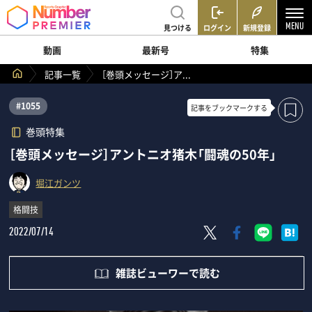
見つける
ログイン
新規登録
動画
最新号
特集
記事一覧
［巻頭メッセージ］ア...
#1055
記事を
ブックマークする
巻頭特集
［巻頭メッセージ］アントニオ猪木「闘魂の50年」
堀江ガンツ
格闘技
2022/07/14
雑誌ビューワーで読む