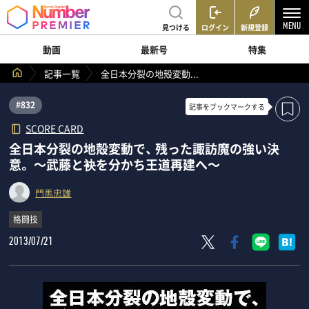
見つける
ログイン
新規登録
動画
最新号
特集
記事一覧
全日本分裂の地殻変動...
#832
記事を
ブックマークする
SCORE CARD
全日本分裂の地殻変動で、 残った諏訪魔の強い決
意。 ～武藤と袂を分かち王道再建へ～
門馬忠雄
格闘技
2013/07/21