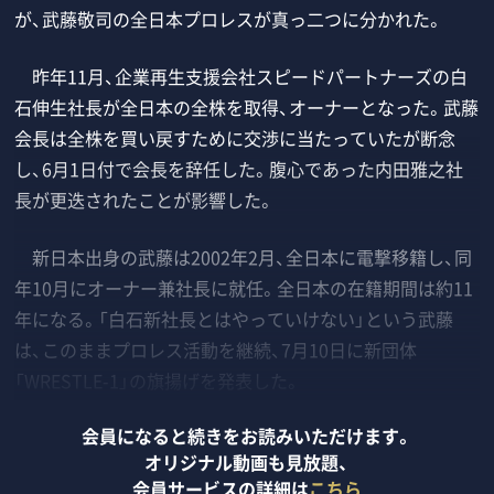
が、武藤敬司の全日本プロレスが真っ二つに分かれた。
昨年11月、企業再生支援会社スピードパートナーズの白
石伸生社長が全日本の全株を取得、オーナーとなった。武藤
会長は全株を買い戻すために交渉に当たっていたが断念
し、6月1日付で会長を辞任した。腹心であった内田雅之社
長が更迭されたことが影響した。
新日本出身の武藤は2002年2月、全日本に電撃移籍し、同
年10月にオーナー兼社長に就任。全日本の在籍期間は約11
年になる。「白石新社長とはやっていけない」という武藤
は、このままプロレス活動を継続、7月10日に新団体
「WRESTLE-1」の旗揚げを発表した。
会員になると続きをお読みいただけます。
オリジナル動画も見放題、
会員サービスの詳細は
こちら