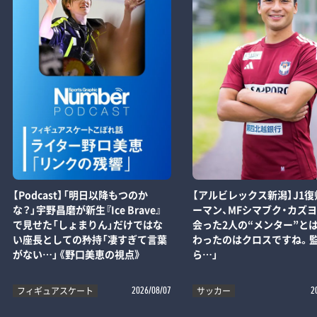
【Podcast】「明日以降もつのか
【アルビレックス新潟】J1復
な？」宇野昌磨が新生『Ice Brave』
ーマン、MFシマブク・カズ
で見せた「しょまりん」だけではな
会った2人の“メンター”とは
い座長としての矜持「凄すぎて言葉
わったのはクロスですね。
がない…」《野口美恵の視点》
ら…」
フィギュアスケート
サッカー
2026/08/07
2