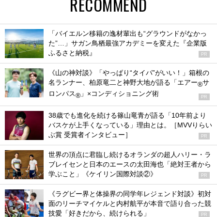
RECOMMEND
「バイエルン移籍の逸材輩出も“グラウンドがなかっ
た”…」サガン鳥栖最強アカデミーを変えた『企業版
ふるさと納税』
PR
《山の神対談》「やっぱり“タイパ”がいい！」箱根の
名ランナー、柏原竜二と神野大地が語る「エアー
サ
®
ロンパス
」×コンディショニング術
®
PR
38歳でも進化を続ける篠山竜青が語る「10年前より
バスケが上手くなっている」理由とは。［MVVりらい
ぶ賞 受賞者インタビュー］
PR
世界の頂点に君臨し続けるオランダの超人ハリー・ラ
ブレイセンと日本のエースの太田海也「絶対王者から
学ぶこと」《ケイリン国際対談②》
PR
《ラグビー界と体操界の同学年レジェンド対談》初対
面のリーチマイケルと内村航平が本音で語り合った競
技愛「好きだから、続けられる」
PR