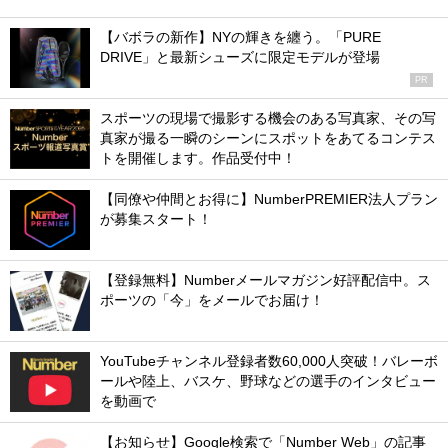
【バボラの新作】NYの輝きを纏う。「PURE
DRIVE」と最新シューズに限定モデルが登場
PR
スポーツの現場で撮影する機会のある写真家、その写
真家が撮る一瞬のシーンにスポットをあてるコンテス
トを開催します。作品受付中！
【同僚や仲間とお得に】NumberPREMIER法人プラン
が募集スタート！
【登録無料】Numberメールマガジン好評配信中。ス
ポーツの「今」をメールでお届け！
YouTubeチャンネル登録者数60,000人突破！バレーボ
ールや陸上、バスケ、野球などの選手のインタビュー
を動画で
【お知らせ】Google検索で「Number Web」の記事