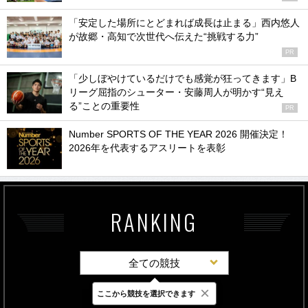
「安定した場所にとどまれば成長は止まる」西内悠人
が故郷・高知で次世代へ伝えた“挑戦する力”
PR
「少しぼやけているだけでも感覚が狂ってきます」B
リーグ屈指のシューター・安藤周人が明かす“見え
る”ことの重要性
PR
Number SPORTS OF THE YEAR 2026 開催決定！
2026年を代表するアスリートを表彰
RANKING
全ての競技
×
ここから競技を選択できます
最新
24時間
週間