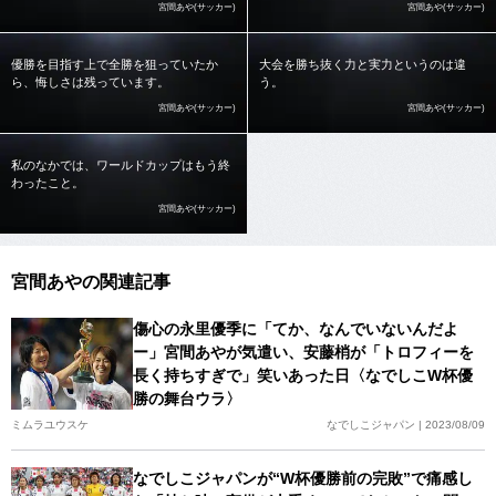
宮間あや(サッカー)
宮間あや(サッカー)
優勝を目指す上で全勝を狙っていたか
大会を勝ち抜く力と実力というのは違
ら、悔しさは残っています。
う。
宮間あや(サッカー)
宮間あや(サッカー)
私のなかでは、ワールドカップはもう終
わったこと。
宮間あや(サッカー)
宮間あやの関連記事
傷心の永里優季に「てか、なんでいないんだよ
ー」宮間あやが気遣い、安藤梢が「トロフィーを
長く持ちすぎで」笑いあった日〈なでしこW杯優
勝の舞台ウラ〉
ミムラユウスケ
なでしこジャパン | 2023/08/09
なでしこジャパンが“W杯優勝前の完敗”で痛感し