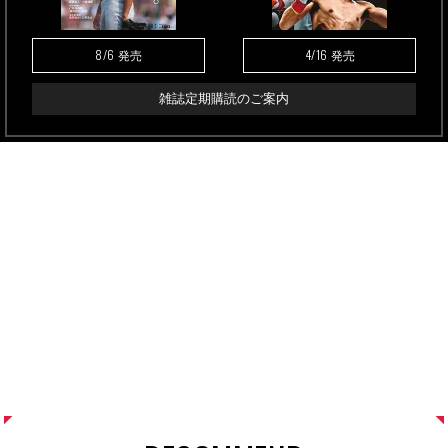
8/6
4/16
発売
発売
雑誌定期購読のご案内