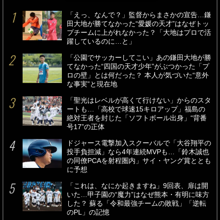
「えっ、なんで？」監督からまさかの宣告…鎌
田大地が勝てなかった“愛媛の天才”はなぜトッ
プチームに上がれなかった？「大地はプロで活
躍しているのに…と」
「公園でサッカーしてこい」あの鎌田大地が勝
てなかった“四国の天才少年”がぶつかった「プ
ロの壁」とは何だった？ 本人が気づいた“意外
な事実”と現在地
「聖光はレベルが高くて行けない」からのスタ
ートも…「高校で球速15キロアップ」福島の
絶対王者を封じた「ソフトボール出身」“背番
号17”の正体
ドジャース電撃加入スクーバルで「大谷翔平の
投手負担減」なら4年連続MVPも…「鈴木誠也
の同僚PCAを射程圏内」サイ・ヤング賞ととも
に予想
「これは、なにか起きますね」9回表、扉は開
いた…甲子園の“魔力”はなぜ熊本・有明に味方
した？ 蘇る「令和最強チームの敗戦」「逆転
のPL」の記憶