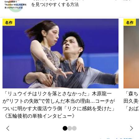
を見つけやすくする方法
名作
名作
「リュウイチはリクを落とさなかった」木原龍一
「森ち
が“リフトの失敗”で苦しんだ本当の理由…コーチが
田久美
ついに明かす大復活ウラ側「リクに感銘を受けた」
「おば
《五輪後初の単独インタビュー》