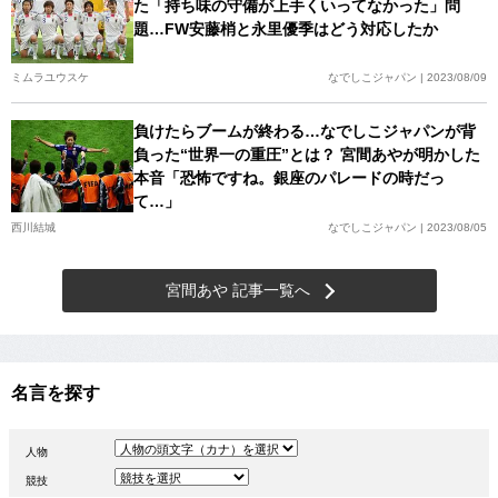
た「持ち味の守備が上手くいってなかった」問
題…FW安藤梢と永里優季はどう対応したか
ミムラユウスケ
なでしこジャパン | 2023/08/09
負けたらブームが終わる…なでしこジャパンが背
負った“世界一の重圧”とは？ 宮間あやが明かした
本音「恐怖ですね。銀座のパレードの時だっ
て…」
西川結城
なでしこジャパン | 2023/08/05
宮間あや 記事一覧へ
名言を探す
人物
競技