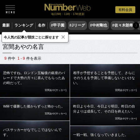
有料会員
毎日6時・11時・17時更新
最新
ランキング
名作
#甲子園
#Jリーグ
#中村剛也
#佐々木朗希
〉
×
今人気の記事が競技ごとに探せます
スポーツ名言集
ミ
宮間あや
宮間あやの名言
9
件中
1 - 9
件を表示
恐怖ですね。ロンドン五輪後の銀座のパ
相手が予想することを予想して、さらに
レードで大勢の方々に喜んでもらったあ
そのうえを予測して準備しないといけな
の時だって。
い。
宮間あや(サッカー)
宮間あや(サッカー)
W杯で優勝した後からずっと怖かった。
昨日より今日、今日より明日。昨日の自
分よりは成長して、その日を終えたい。
宮間あや(サッカー)
宮間あや(サッカー)
パスサッカーがなでしこではないんで
す。
一戦一戦、強くなっていきました。