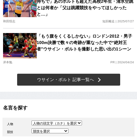
持ちで」あのボルトも超えた高校2年生・清水空跳
とは何者か「父は跳躍競技をやってほしかった
と…」
和田悟志
短距離走 | 2025/07/27
「もう腹をくくるしかない」ロンドン2012・男子
100m決勝で数々の奇跡が重なった中で“絶対王
者”ウサイン・ボルトを撮影した思い出の1シーン
岸本勉
PR | 2024/04/24
ウサイン・ボルト 記事一覧へ
名言を探す
人物
競技