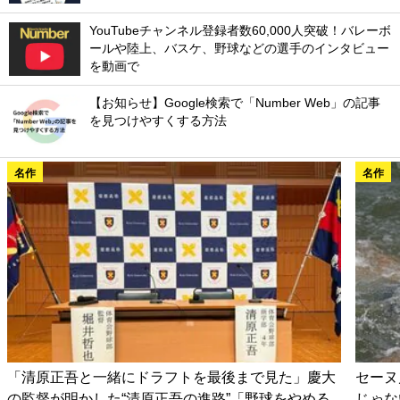
YouTubeチャンネル登録者数60,000人突破！バレーボ
ールや陸上、バスケ、野球などの選手のインタビュー
を動画で
【お知らせ】Google検索で「Number Web」の記事
を見つけやすくする方法
名作
名作
「清原正吾と一緒にドラフトを最後まで見た」慶大
セーヌ
の監督が明かした“清原正吾の進路”「野球をやめる
じゃな