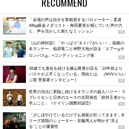
RECOMMEND
「会場の声は自分を客観視するバロメーター」柔道
48kg級金メダリスト・角田夏実が感じていた声の力
と、声を活かした新たなミッション
PR
《山の神対談》「やっぱり“タイパ”がいい！」箱根の
名ランナー、柏原竜二と神野大地が語る「エアー
サ
®
ロンパス
」×コンディショニング術
®
PR
38歳でも進化を続ける篠山竜青が語る「10年前より
バスケが上手くなっている」理由とは。［MVVりらい
ぶ賞 受賞者インタビュー］
PR
世界の頂点に君臨し続けるオランダの超人ハリー・ラ
ブレイセンと日本のエースの太田海也「絶対王者から
学ぶこと」《ケイリン国際対談②》
PR
「少しぼやけているだけでも感覚が狂ってきます」B
リーグ屈指のシューター・安藤周人が明かす“見え
る”ことの重要性
PR