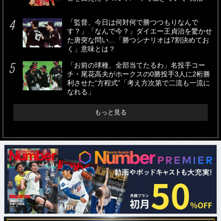
「監督、今日は何対何で勝つつもりなんで
す？」「なんで今？」ダイエー王貞治を驚かせ
た唐突な問い…「勝つシナリオは7割決めてお
く」意味とは？
「お前の球種、全部当てたるわ」名投手コー
チ・尾花高夫がホークスの0勝投手3人に2桁勝
利させた“方程式”「考え方次第で二流も一流に
なれる」
もっと見る