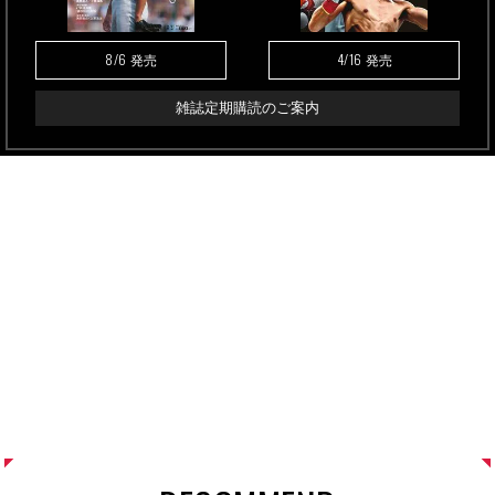
8/6
4/16
発売
発売
雑誌定期購読のご案内