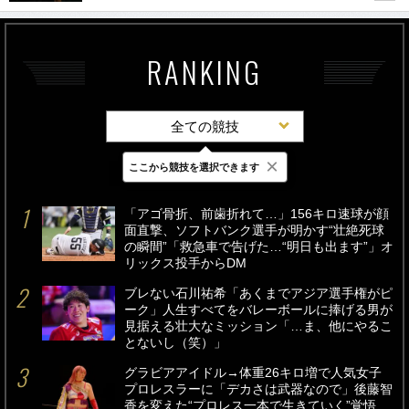
RANKING
全ての競技
×
ここから競技を選択できます
最新
24時間
週間
「アゴ骨折、前歯折れて…」156キロ速球が顔
面直撃、ソフトバンク選手が明かす“壮絶死球
の瞬間”「救急車で告げた…“明日も出ます”」オ
リックス投手からDM
ブレない石川祐希「あくまでアジア選手権がピ
ーク」人生すべてをバレーボールに捧げる男が
見据える壮大なミッション「…ま、他にやるこ
とないし（笑）」
グラビアアイドル→体重26キロ増で人気女子
プロレスラーに「デカさは武器なので」後藤智
香を変えた“プロレス一本で生きていく”覚悟