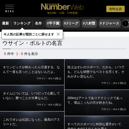
有料会員
毎日6時・11時・17時更新
最新
ランキング
名作
#甲子園
#Jリーグ
#八村塁
#ドジャース
#
〉
×
今人気の記事が競技ごとに探せます
スポーツ名言集
ウ
ウサイン・ボルト
ウサイン・ボルトの名言
9
件中
1 - 9
件を表示
オリンピックが終わったら引退する、な
陸上はオレのスポーツ。だから、いつで
んて一度も言ったことはないんだよ。
も、どんな状態でもベストを尽くす。そ
れがオレ流なんだ。
ウサイン・ボルト(陸上)
ウサイン・ボルト(陸上)
タイムについては、いつだって心配して
いない。勝つことが大事なんだ。
200mはアートでありテクニックであっ
て、僕はこっちの方が好きだね。
ウサイン・ボルト(陸上)
ウサイン・ボルト(陸上)
これでオレは伝説になった。最高のアス
リートだ。
すべてのスポーツに特別な選手がいて、
自分もその1人なんだと思う。