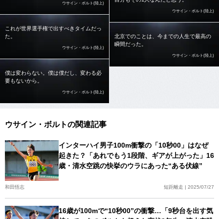
ウサイン・ボルト(陸上)
ウサイン・ボルト(陸上)
これが世界選手権で出すべきタイムだっ
た。
北京でのことは、今までの人生で最高の
瞬間だった。
ウサイン・ボルト(陸上)
ウサイン・ボルト(陸上)
僕は変わらない。僕は僕だし、変わる必
要もないから。
ウサイン・ボルト(陸上)
ウサイン・ボルトの関連記事
インターハイ男子100m衝撃の「10秒00」はなぜ
起きた？「あれでもう1段階、ギアが上がった」16
歳・清水空跳の快挙のウラにあった“ある伏線”
和田悟志
短距離走 | 2025/07/27
16歳が100mで“10秒00”の衝撃…「9秒台を出す気