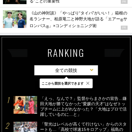
る”ことの重要性
PR
《山の神対談》「やっぱり“タイパ”がいい！」箱根の
名ランナー、柏原竜二と神野大地が語る「エアー
サ
®
ロンパス
」×コンディショニング術
®
PR
RANKING
全ての競技
×
ここから競技を選択できます
最新
24時間
週間
「えっ、なんで？」監督からまさかの宣告…鎌
田大地が勝てなかった“愛媛の天才”はなぜトッ
プチームに上がれなかった？「大地はプロで活
躍しているのに…と」
「聖光はレベルが高くて行けない」からのスタ
ートも…「高校で球速15キロアップ」福島の