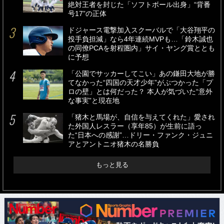
絶対王者を封じた「ソフトボール出身」“背番
号17”の正体
ドジャース電撃加入スクーバルで「大谷翔平の
投手負担減」なら4年連続MVPも…「鈴木誠也
の同僚PCAを射程圏内」サイ・ヤング賞ととも
に予想
「公園でサッカーしてこい」あの鎌田大地が勝
てなかった“四国の天才少年”がぶつかった「プ
ロの壁」とは何だった？ 本人が気づいた“意外
な事実”と現在地
「猪木と馬場が、自信を与えてくれた」愛され
た外国人レスラー（享年85）が生前に語っ
た“日本への感謝”…ドリー・ファンク・ジュニ
アとアントニオ猪木の名勝負
もっと見る