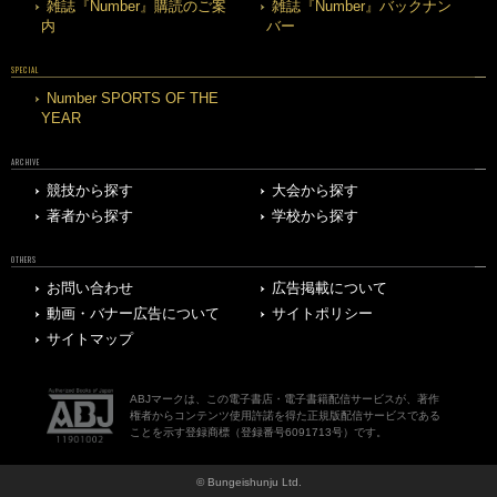
雑誌『Number』購読のご案
雑誌『Number』バックナン
内
バー
SPECIAL
Number SPORTS OF THE
YEAR
ARCHIVE
競技から探す
大会から探す
著者から探す
学校から探す
OTHERS
お問い合わせ
広告掲載について
動画・バナー広告について
サイトポリシー
サイトマップ
ABJマークは、この電子書店・電子書籍配信サービスが、著作
権者からコンテンツ使用許諾を得た正規版配信サービスである
ことを示す登録商標（登録番号6091713号）です。
© Bungeishunju Ltd.