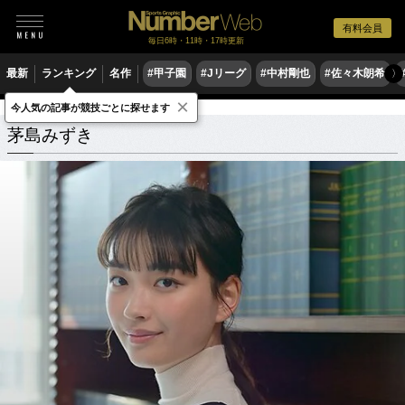
有料会員
毎日6時・11時・17時更新
最新
ランキング
名作
#甲子園
#Jリーグ
#中村剛也
#佐々木朗希
〉
×
今人気の記事が競技ごとに探せます
茅島みずき
関連記事
茅島みずき