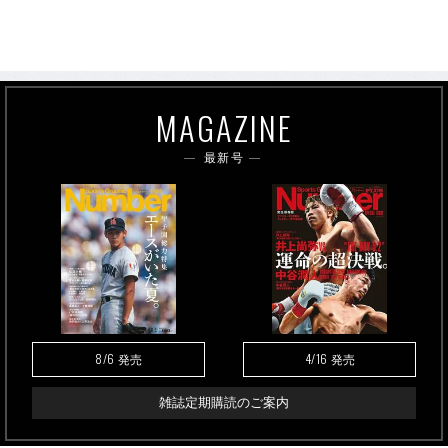
MAGAZINE
最新号
8/6
4/16
発売
発売
雑誌定期購読のご案内