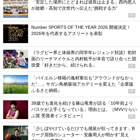
「安定した場所にとどまれば成長は止まる」西内悠人
が故郷・高知で次世代へ伝えた“挑戦する力”
PR
Number SPORTS OF THE YEAR 2026 開催決定！
2026年を代表するアスリートを表彰
《ラグビー界と体操界の同学年レジェンド対談》初対
面のリーチマイケルと内村航平が本音で語り合った競
技愛「好きだから、続けられる」
PR
「バイエルン移籍の逸材輩出も“グラウンドがなかっ
た”…」サガン鳥栖最強アカデミーを変えた『企業版
ふるさと納税』
PR
38歳でも進化を続ける篠山竜青が語る「10年前より
バスケが上手くなっている」理由とは。［MVVりらい
ぶ賞 受賞者インタビュー］
PR
「少しぼやけているだけでも感覚が狂ってきます」B
リーグ屈指のシューター・安藤周人が明かす“見え