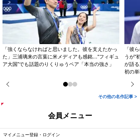
「強くならなければと思いました。彼を支えたかっ
「彼ら
た」三浦璃来の言葉に米メディアも感銘…“フィギュ
うが“
ア大国”でも話題のりくりゅうペア「本当の強さ」
が語る
初の単
その他の名作記事 >
会員メニュー
マイメニュー登録・ログイン