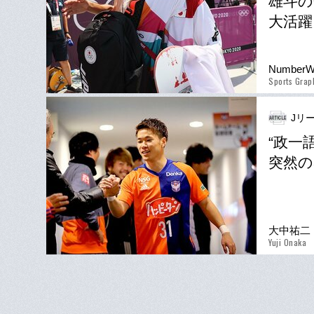
雄斗の
大活躍
Number
Sports Gra
Jリー
“政一
突然の
大中祐二
Yuji Onaka