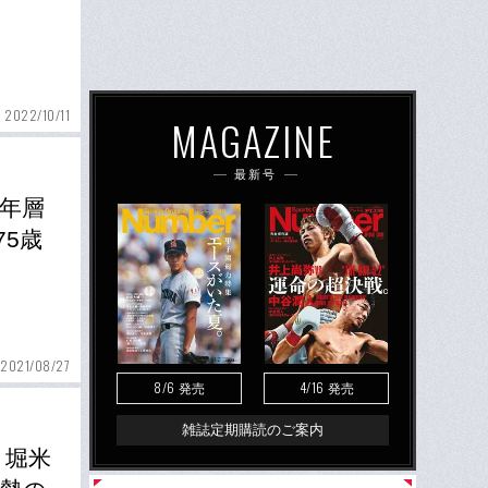
2022/10/11
MAGAZINE
最新号
年層
5歳
2021/08/27
8/6
4/16
発売
発売
雑誌定期購読のご案内
」堀米