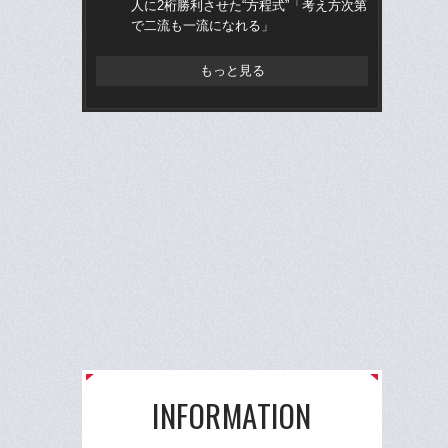
人に2桁勝利させた“方程式”「考え方次第
に
で二流も一流になれる」
「
もっと見る
INFORMATION