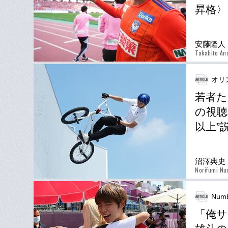
昇格〉
安藤隆人
Takahito An
オリ
若者た
の視聴
以上”
沼澤典史
Norifumi N
Numb
「俺サ