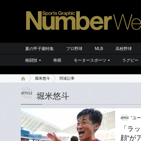
夏の甲子園特集
プロ野球
MLB
高校野球
格闘技
将棋
モータースポーツ
ラグビー
堀米悠斗
関連記事
堀米悠斗
“ユ
「ラッ
顔”が