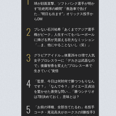
球が顔面直撃、ソフトバンク選手が明か
球
す“壮絶死球の瞬間”「救急車で告げ
す“
た…“明日も出ます”」オリックス投手か
た…
らDM
らD
ブレない石川祐希「あくまでアジア選手
「
権がピーク」人生すべてをバレーボール
で
に捧げる男が見据える壮大なミッション
を
「…ま、他にやることないし（笑）」
は
グラビアアイドル→体重26キロ増で人気
「
女子プロレスラーに「デカさは武器なの
コー
で」後藤智香を変えた“プロレス一本で
人に
生きていく”覚悟
で
「監督、今日は何対何で勝つつもりなん
祖父
です？」「なんで今？」ダイエー王貞治
北
を驚かせた唐突な問い…「勝つシナリオ
へ？
は7割決めておく」意味とは？
ブレ
「お前の球種、全部当てたるわ」名投手
ブ
コーチ・尾花高夫がホークスの0勝投手3
権