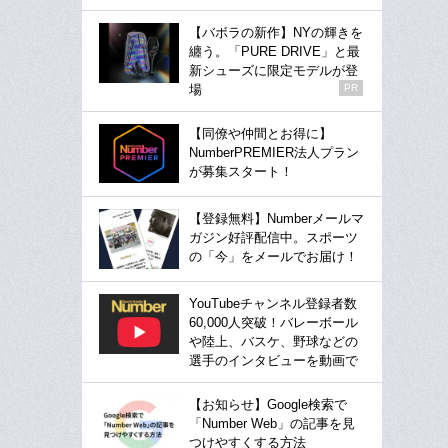
【バボラの新作】NYの輝きを
纏う。「PURE DRIVE」と最
新シューズに限定モデルが登
場
PR
【同僚や仲間とお得に】
NumberPREMIER法人プラン
が募集スタート！
【登録無料】Numberメールマ
ガジン好評配信中。スポーツ
の「今」をメールでお届け！
YouTubeチャンネル登録者数
60,000人突破！バレーボール
や陸上、バスケ、野球などの
選手のインタビューを動画で
【お知らせ】Google検索で
「Number Web」の記事を見
つけやすくする方法