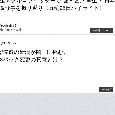
金メダル→ツイッターで“堀米違い”発生？ 日
＆珍事を振り返り〈五輪25日ハイライト〉
Web編集部
phic Number Web
その他スポーツ
グPRESS
語”浸透の新潟が岡山に挑む。
3バック変更の真意とは？
Jリーグ