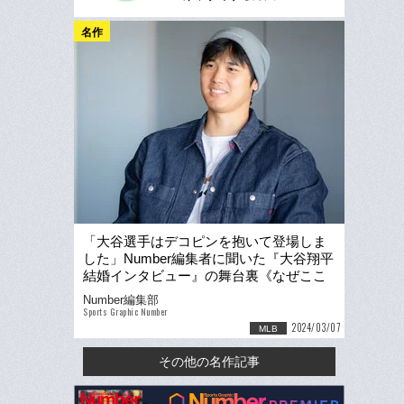
名作
「大谷選手はデコピンを抱いて登場しま
した」Number編集者に聞いた『大谷翔平
結婚インタビュー』の舞台裏《なぜここ
まで話をしてくれたのか？》
Number編集部
Sports Graphic Number
2024/03/07
MLB
その他の名作記事