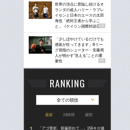
世界の頂点に君臨し続けるオ
ランダの超人ハリー・ラブレ
イセンと日本のエースの太田
海也「絶対王者から学ぶこ
と」《ケイリン国際対談②》
PR
「少しぼやけているだけでも
感覚が狂ってきます」Bリー
グ屈指のシューター・安藤周
人が明かす“見える”ことの重
要性
PR
RANKING
全ての競技
最新
24時間
週間
「アゴ骨折、前歯折れて…」156キロ速
「ア