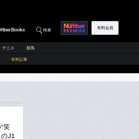
有料会員
検索
テニス
競馬
有料記事
“笑
のJ1