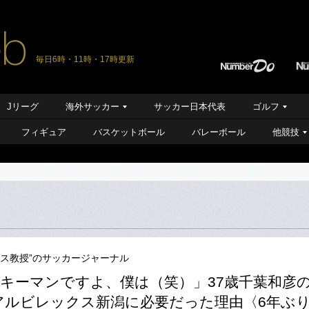
毎日6時・11時・17時更新
Jリーグ
海外サッカー
サッカー日本代表
ゴルフ
フィギュア
バスケットボール
バレーボール
他競技
ース教授”のサッカージャーナル
キーマンですよ、僕は（笑）」37歳千葉和彦の
アルビレックス新潟に必要だった理由〈6年ぶり