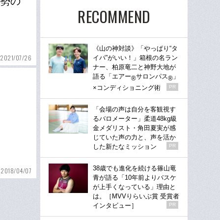
本勢の
RECOMMEND
《山の神対談》「やっぱり“タ
2021/07/26
イパ”がいい！」箱根の名ラン
ナー、柏原竜二と神野大地が
語る「エアー
サロンパス
」
®
®
×コンディショニング術
PR
「会場の声は自分を客観視す
るバロメーター」柔道48kg級
金メダリスト・角田夏実が感
じていた声の力と、声を活か
した新たなミッション
PR
38歳でも進化を続ける篠山竜
2018/04/07
青が語る「10年前よりバスケ
が上手くなっている」理由と
は。［MVVりらいぶ賞 受賞者
インタビュー］
PR