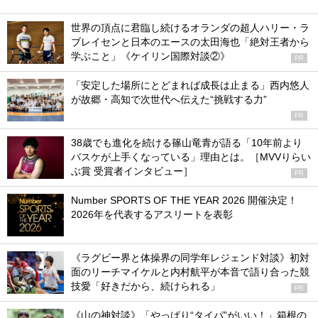
世界の頂点に君臨し続けるオランダの超人ハリー・ラ
ブレイセンと日本のエースの太田海也「絶対王者から
学ぶこと」《ケイリン国際対談②》
PR
「安定した場所にとどまれば成長は止まる」西内悠人
が故郷・高知で次世代へ伝えた“挑戦する力”
PR
38歳でも進化を続ける篠山竜青が語る「10年前より
バスケが上手くなっている」理由とは。［MVVりらい
ぶ賞 受賞者インタビュー］
PR
Number SPORTS OF THE YEAR 2026 開催決定！
2026年を代表するアスリートを表彰
《ラグビー界と体操界の同学年レジェンド対談》初対
面のリーチマイケルと内村航平が本音で語り合った競
技愛「好きだから、続けられる」
PR
《山の神対談》「やっぱり“タイパ”がいい！」箱根の