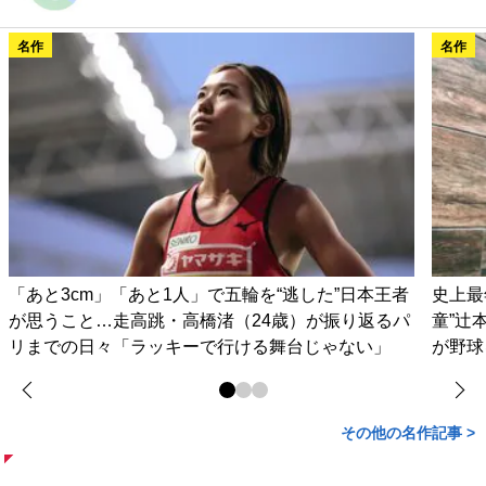
名作
名作
「あと3cm」「あと1人」で五輪を“逃した”日本王者
史上最
が思うこと…走高跳・高橋渚（24歳）が振り返るパ
童”辻
リまでの日々「ラッキーで行ける舞台じゃない」
が野球
その他の名作記事 >