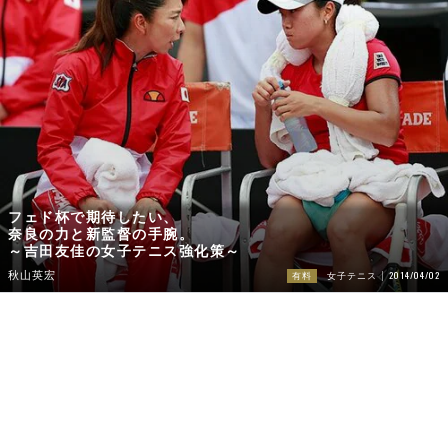
フェド杯で期待したい、
奈良の力と新監督の手腕。
～吉田友佳の女子テニス強化策～
2014/04/02
秋山英宏
有料
女子テニス