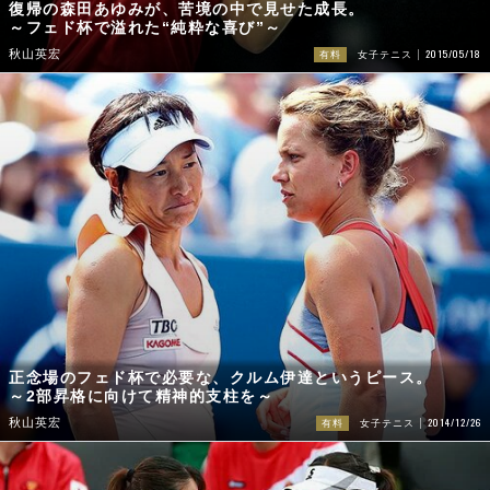
復帰の森田あゆみが、苦境の中で見せた成長。
～フェド杯で溢れた“純粋な喜び”～
2015/05/18
秋山英宏
有料
女子テニス
正念場のフェド杯で必要な、クルム伊達というピース。
～2部昇格に向けて精神的支柱を～
2014/12/26
秋山英宏
有料
女子テニス