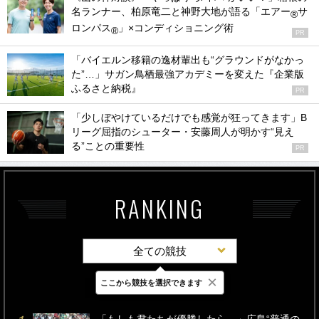
名ランナー、柏原竜二と神野大地が語る「エアー
サ
®
ロンパス
」×コンディショニング術
®
PR
「バイエルン移籍の逸材輩出も“グラウンドがなかっ
た”…」サガン鳥栖最強アカデミーを変えた『企業版
ふるさと納税』
PR
「少しぼやけているだけでも感覚が狂ってきます」B
リーグ屈指のシューター・安藤周人が明かす“見え
る”ことの重要性
PR
RANKING
全ての競技
×
ここから競技を選択できます
最新
24時間
週間