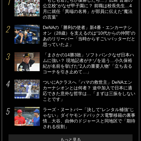
「もしも君たちが優勝したら…」広島“普通の
公立校”がなぜ甲子園に？ 前職は校長先生…4
月に就任「異端の名将」が部員に伝えた“魔法
の言葉”
DeNAの「勝利の使者」新4番・エンカーナシ
オン（28歳）を支えるのは“10代からの仲間”の
あのリリーバー「当時からすごいバッターだと
思っていたよ」
「まさかの14勝3敗」ソフトバンクなぜ日本ハ
ムに強い？ 現地記者がナゾを追う…小久保裕
紀が名前を挙げた“2人の重要人物”「立ち去る
コーチを引き止めて…」
ついにAクラスへ「ハマの救世主」DeNAエン
カーナシオンとは何者？ 途中加入で日本に適
応できた意外な哲学は…「まずは三振をしない
ことです」
ラーズ・ヌートバー「決して“レンタル補強”じ
ゃない」ダイヤモンドバックス電撃移籍の裏事
情…大谷、由伸のドジャースと同地区で「期待
される役割」
もっと見る