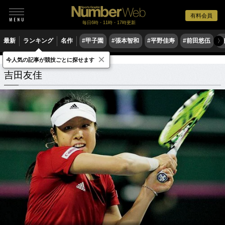
有料会員
毎日6時・11時・17時更新
最新
ランキング
名作
#甲子園
#張本智和
#平野佳寿
#前田悠伍
#
〉
×
今人気の記事が競技ごとに探せます
吉田友佳
関連記事
吉田友佳