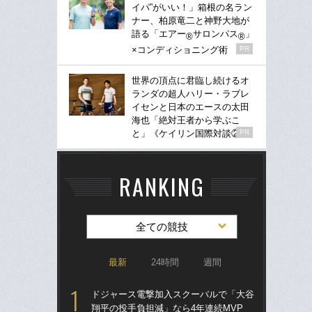
イパ”がいい！」箱根の名ラン
ナー、柏原竜二と神野大地が
語る「エアー
サロンパス
」
®
®
×コンディショニング術
PR
世界の頂点に君臨し続けるオ
ランダの超人ハリー・ラブレ
イセンと日本のエースの太田
海也「絶対王者から学ぶこ
と」《ケイリン国際対談②》
PR
RANKING
全ての競技
最新
24時間
週間
ドジャース電撃加入スクーバルで「大谷
「
翔平の投手負担減」なら4年連続MVP
り