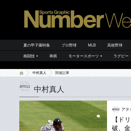
夏の甲子園特集
プロ野球
MLB
高校野球
格闘技
将棋
モータースポーツ
ラグビー
中村真人
関連記事
中村真人
アテ
【ドリ
破、