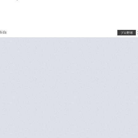
hida
プロ野球