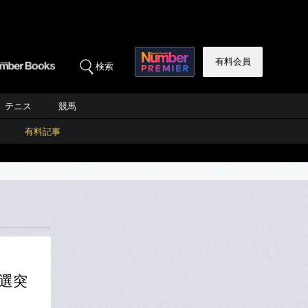
有料会員
検索
テニス
競馬
有料記事
選突