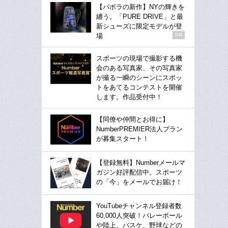
【バボラの新作】NYの輝きを
纏う。「PURE DRIVE」と最
新シューズに限定モデルが登
場
PR
スポーツの現場で撮影する機
会のある写真家、その写真家
が撮る一瞬のシーンにスポッ
トをあてるコンテストを開催
します。作品受付中！
【同僚や仲間とお得に】
NumberPREMIER法人プラン
が募集スタート！
【登録無料】Numberメールマ
ガジン好評配信中。スポーツ
の「今」をメールでお届け！
YouTubeチャンネル登録者数
60,000人突破！バレーボール
や陸上、バスケ、野球などの