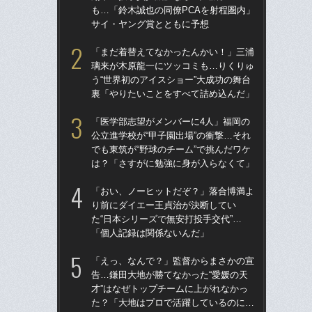
も…「鈴木誠也の同僚PCAを射程圏内」
た“
サイ・ヤング賞とともに予想
「
「まだ着替えてなかったんかい！」三浦
「
璃来が木原龍一にツッコミも…りくりゅ
終わ
う“世界初のアイスショー”大成功の舞台
つか
裏「やりたいことをすべて詰め込んだ」
リ
「医学部志望がメンバーに4人」福岡の
「
公立進学校が“甲子園出場”の衝撃…それ
っ
でも東筑が“野球のチーム”で挑んだワケ
王貞
は？「さすがに勉強に身が入らなくて」
当
「おい、ノーヒットだぞ？」落合博満よ
ド
り前にダイエー王貞治が決断してい
翔平
た“日本シリーズで無安打投手交代”…
も…
「個人記録は関係ないんだ」
サ
「えっ、なんで？」監督からまさかの宣
「
告…鎌田大地が勝てなかった“愛媛の天
シエ
才”はなぜトップチームに上がれなかっ
が
た？「大地はプロで活躍しているのに…
つ