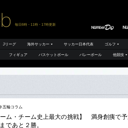
毎日6時・11時・17時更新
Jリーグ
海外サッカー
サッカー日本代表
ゴルフ
フィギュア
バスケットボール
バレーボール
他競技
ネ五輪コラム
ーム・チーム史上最大の挑戦】 満身創痍で予
金まであと２勝。