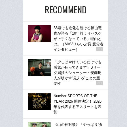
RECOMMEND
38歳でも進化を続ける篠山竜
青が語る「10年前よりバスケ
が上手くなっている」理由と
は。［MVVりらいぶ賞 受賞者
インタビュー］
PR
「少しぼやけているだけでも
感覚が狂ってきます」Bリー
グ屈指のシューター・安藤周
人が明かす“見える”ことの重
要性
PR
Number SPORTS OF THE
YEAR 2026 開催決定！ 2026
年を代表するアスリートを表
彰
《山の神対談》「やっぱり“タ