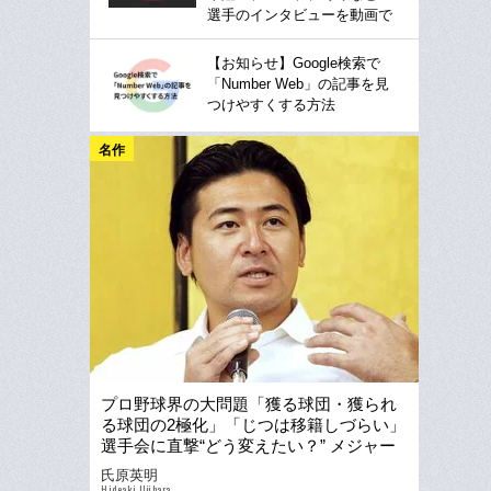
選手のインタビューを動画で
【お知らせ】Google検索で
「Number Web」の記事を見
つけやすくする方法
名作
プロ野球界の大問題「獲る球団・獲られ
る球団の2極化」「じつは移籍しづらい」
選手会に直撃“どう変えたい？” メジャー
流FAには「反対」
氏原英明
Hideaki Ujihara