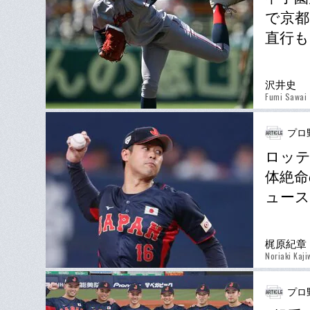
で京都
直行も
沢井史
Fumi Sawai
プロ
ロッテ
体絶命
ュー
梶原紀章
Noriaki Kaji
プロ