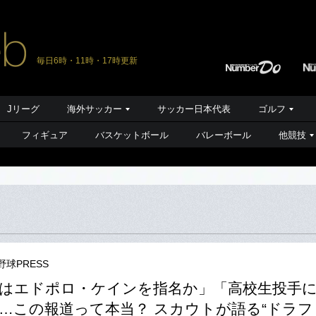
毎日6時・11時・17時更新
Jリーグ
海外サッカー
サッカー日本代表
ゴルフ
フィギュア
バスケットボール
バレーボール
他競技
野球PRESS
はエドポロ・ケインを指名か」「高校生投手に
…この報道って本当？ スカウトが語る“ドラフ