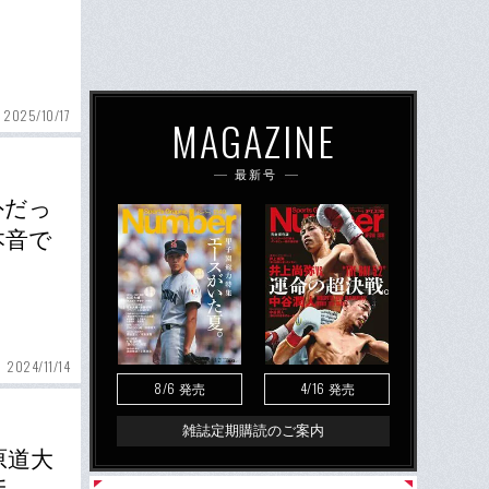
2025/10/17
MAGAZINE
最新号
外だっ
本音で
2024/11/14
8/6
4/16
発売
発売
雑誌定期購読のご案内
原道大