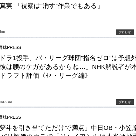
真実”「視察は“消す”作業でもある」
shio
プロ野球
野球PRESS
ドラ1投手、パ・リーグ球団“指名ゼロ”は予想
彼は腰のケガがあるからね…」NHK解説者が
ドラフト評価《セ・リーグ編》
umazawa
プロ野球
野球PRESS
夢斗を引き当てただけで満点」中日OB・小笠