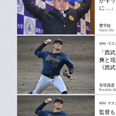
がキ
に…」
曹宇鉉
Uhyon Cho
マス
「西武
爽と現
《西武
安倍昌彦
Masahiko A
マス
監督も