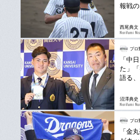
報戦の
西尾典文
Norifumi Ni
プロ
「中日
た」「
語る、
沼澤典史
Norifumi N
プロ
「金丸