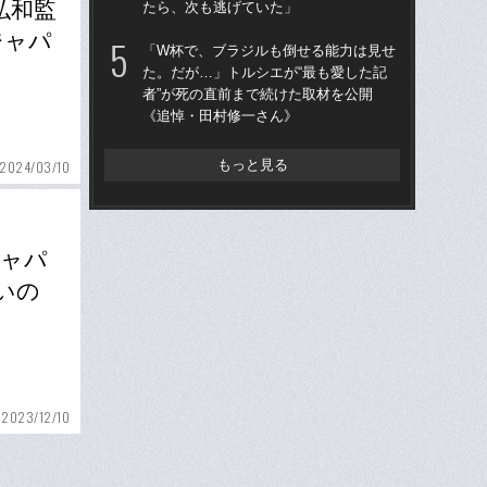
弘和監
たら、次も逃げていた」
へ？
ブレ
ジャパ
「W杯で、ブラジルも倒せる能力は見せ
た。だが…」トルシエが“最も愛した記
「
者”が死の直前まで続けた取材を公開
です
《追悼・田村修一さん》
治
「
もっと見る
2024/03/10
ジャパ
いの
2023/12/10