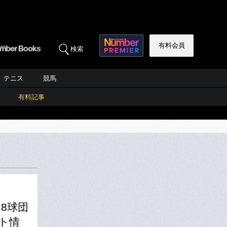
有料会員
検索
テニス
競馬
有料記事
8球団
ト情