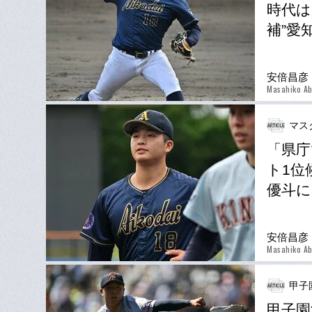
時代は
補”愛
安倍昌彦
Masahiko A
マス
「県庁
ト1位
優斗に
安倍昌彦
Masahiko A
甲子
甲子園