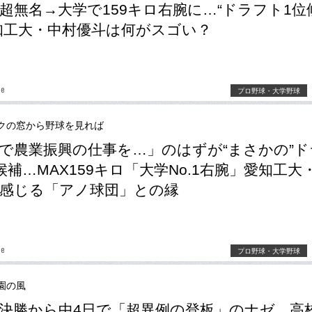
超無名→大学で159キロ右腕に…“ドラフト1位
知工大・中村優斗は何がスゴい？
be
プロ野球・大学野球
クの窓から野球を見れば
で農業振興の仕事を…」のはずが“まさかの”ド
候補…MAX159キロ「大学No.1右腕」愛知工大
感じる「アノ球団」との縁
be
プロ野球・大学野球
園の風
決勝から中4日で「超異例の登板」のナゼ…高