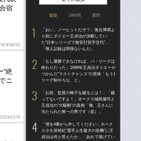
合宿
最新
24時間
週間
「おい、ノーヒットだぞ？」落合博満よ
「ア
り前にダイエー王貞治が決断してい
球
た“日本シリーズで無安打投手交代”…
す“
2024/08/30
「個人記録は関係ないんだ」
た…
らD
「もし優勝できなければ、パ・リーグは
終わりだった」1999年王貞治ダイエーが
「
”絶
つかんだ“ラストチャンス”の意味「もう1
で
森でニ
リーグ制やろな、と」
を
は
「お前、監督の椅子を蹴るとは！」「蹴
ってないですよ！」ホークス城島健司と
「
王貞治の“大騒動”の真相「俺、王さんに
コー
当たられた唯一の男です（笑）」
人に
2024/03/18
で
「僕を4番から外してください」ホーク
ス小久保裕紀“選手人生最大の危機”に王
祖父
貞治は何と答えたか…「あれで逃げてい
北