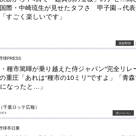
国際・中崎琉生が見せたタフさ 甲子園→代表
「すごく楽しいです」
高校野球
野球PRESS
・種市篤暉が乗り越えた侍ジャパン“完全リレー
の重圧「あれは“種市の10ミリ”ですよ」「青
スになったと…」
（千葉ロッテ広報）
wara
侍ジャパン
野球亭日乗