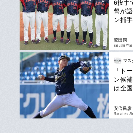
6投手
督が語
ン捕
鷲田康
Yasushi Was
マス
「トー
ン候補
は全国
安倍昌彦
Masahiko A