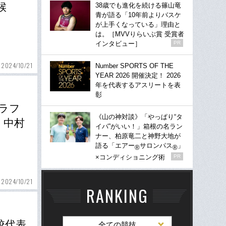
候
38歳でも進化を続ける篠山竜
青が語る「10年前よりバスケ
が上手くなっている」理由と
は。［MVVりらいぶ賞 受賞者
インタビュー］
PR
2024/10/21
Number SPORTS OF THE
YEAR 2026 開催決定！ 2026
年を代表するアスリートを表
彰
ラフ
《山の神対談》「やっぱり“タ
・中村
イパ”がいい！」箱根の名ラン
ナー、柏原竜二と神野大地が
語る「エアー
サロンパス
」
®
®
×コンディショニング術
PR
2024/10/21
RANKING
校代表
全ての競技