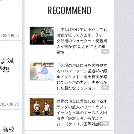
手
RECOMMEND
「少しぼやけているだけでも
2024/10/31
感覚が狂ってきます」Bリー
グ屈指のシューター・安藤周
人が明かす“見える”ことの重
要性
PR
は“颯
「会場の声は自分を客観視す
予想
るバロメーター」柔道48kg級
金メダリスト・角田夏実が感
じていた声の力と、声を活か
した新たなミッション
PR
世界の頂点に君臨し続けるオ
2024/10/23
ランダの超人ハリー・ラブレ
イセンと日本のエースの太田
海也「絶対王者から学ぶこ
と」《ケイリン国際対談②》
PR
」高校