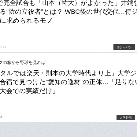
で完全試合も「山本（祐大）がよかった」井端
る“陰の立役者”とは？ WBC後の世代交代…侍
手に求められるモノ
hida
侍ジャパン
クの窓から野球を見れば
タルでは楽天・則本の大学時代より上」大学
合宿で見つけた“愛知の逸材”の正体…「足りな
大会での実績だけ」
be
大学野球