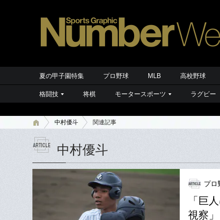
夏の甲子園特集
プロ野球
MLB
高校野球
格闘技
将棋
モータースポーツ
ラグビー
中村優斗
関連記事
中村優斗
プロ
「巨人
視察」