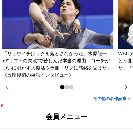
「リュウイチはリクを落とさなかった」木原龍一
WBC
が“リフトの失敗”で苦しんだ本当の理由…コーチが
どう見
ついに明かす大復活ウラ側「リクに感銘を受けた」
た」「
《五輪後初の単独インタビュー》
その他の名作記事 >
会員メニュー