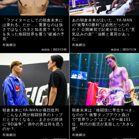
「ファイターとしての朝倉未来に
あの朝倉未来が泣いた…YA-MAN
は乗れる。だが…」重要なのは強
の“衝撃KO勝利”は必然だったの
さではなくカネと知名度？ モラル
か？ 公開練習で記者が目にした“意
を失った格闘技界を覆う“破滅の予
気込みの差”「油断と重荷があっ
兆”
た」
布施鋼治
布施鋼治
2023/12/05
2023/11/24
格闘技
格闘技
朝倉未来にYA-MANが痛烈批判
朝倉未来は「格闘技に専念すべき」
「こんな人間が格闘技界のトップ
なのか？ 衝撃タップアウト負け
だとダサくなる」…まさかの対決
で“世界ランク”はフェザー級101
に“BD論争”、渦中の男は何を思う
位…時代の寵児が直面した“大きな
のか？
壁”
布施鋼治
布施鋼治