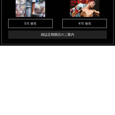
8/6
4/16
発売
発売
雑誌定期購読のご案内