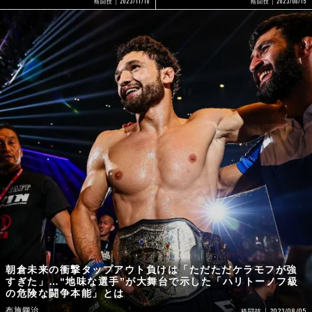
2023/11/10
2023/08/15
格闘技
格闘技
朝倉未来の衝撃タップアウト負けは「ただただケラモフが強
すぎた」…“地味な選手”が大舞台で示した「ハリトーノフ級
の危険な闘争本能」とは
布施鋼治
2023/08/05
格闘技