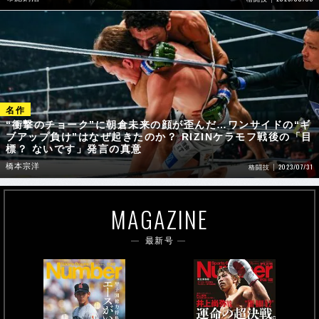
“衝撃のチョーク”に朝倉未来の顔が歪んだ…ワンサイドの“ギ
ブアップ負け”はなぜ起きたのか？ RIZINケラモフ戦後の「目
標？ ないです」発言の真意
橋本宗洋
2023/07/31
格闘技
MAGAZINE
最新号