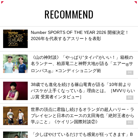
RECOMMEND
Number SPORTS OF THE YEAR 2026 開催決定！
2026年を代表するアスリートを表彰
《山の神対談》「やっぱり“タイパ”がいい！」箱根の
名ランナー、柏原竜二と神野大地が語る「エアー
サ
®
ロンパス
」×コンディショニング術
®
PR
38歳でも進化を続ける篠山竜青が語る「10年前より
バスケが上手くなっている」理由とは。［MVVりらい
ぶ賞 受賞者インタビュー］
PR
世界の頂点に君臨し続けるオランダの超人ハリー・ラ
ブレイセンと日本のエースの太田海也「絶対王者から
学ぶこと」《ケイリン国際対談②》
PR
「少しぼやけているだけでも感覚が狂ってきます」B