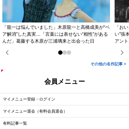
「龍一は悩んでいました」木原龍一と高橋成美が“ペ
「おい
ア解消”した真実…「言葉には表せない“相性”がある
い”張
んだ」葛藤する木原が三浦璃来と出会った日
アント
その他の名作記事 >
会員メニュー
マイメニュー登録・ログイン
マイメニュー退会（有料会員退会）
有料記事一覧