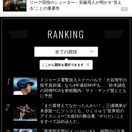
リーグ屈指のシューター・安藤周人が明かす“見え
る”ことの重要性
PR
RANKING
全ての競技
×
ここから競技を選択できます
最新
24時間
週間
ドジャース電撃加入スクーバルで「大谷翔平の
投手負担減」なら4年連続MVPも…「鈴木誠也
の同僚PCAを射程圏内」サイ・ヤング賞ととも
に予想
「まだ着替えてなかったんかい！」三浦璃来が
木原龍一にツッコミも…りくりゅう“世界初の
アイスショー”大成功の舞台裏「やりたいこと
をすべて詰め込んだ」
「医学部志望がメンバーに4人」福岡の公立進