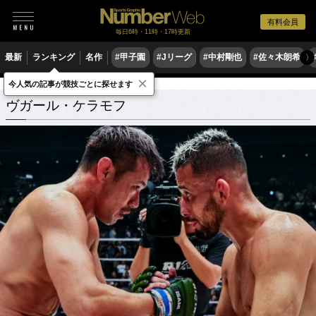
有料会員
毎日6時・11時・17時更新
最新
ランキング
名作
#甲子園
#Jリーグ
#中村剛也
#佐々木朗希
〉
×
今人気の記事が競技ごとに探せます
ヴガール・ケラモフ
関連記事
ヴガール・ケラモフ