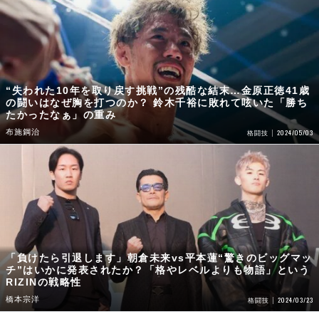
“失われた10年を取り戻す挑戦”の残酷な結末…金原正徳41歳
の闘いはなぜ胸を打つのか？ 鈴木千裕に敗れて呟いた「勝ち
たかったなぁ」の重み
布施鋼治
2024/05/03
格闘技
「負けたら引退します」朝倉未来vs平本蓮“驚きのビッグマッ
チ”はいかに発表されたか？「格やレベルよりも物語」という
RIZINの戦略性
橋本宗洋
2024/03/23
格闘技