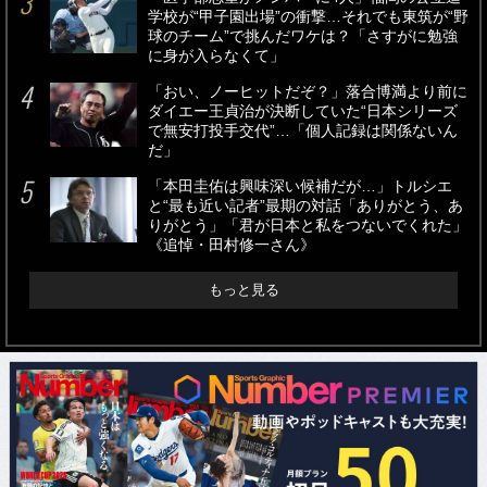
学校が“甲子園出場”の衝撃…それでも東筑が“野
球のチーム”で挑んだワケは？「さすがに勉強
に身が入らなくて」
「おい、ノーヒットだぞ？」落合博満より前に
ダイエー王貞治が決断していた“日本シリーズ
で無安打投手交代”…「個人記録は関係ないん
だ」
「本田圭佑は興味深い候補だが…」トルシエ
と“最も近い記者”最期の対話「ありがとう、あ
りがとう」「君が日本と私をつないでくれた」
《追悼・田村修一さん》
もっと見る