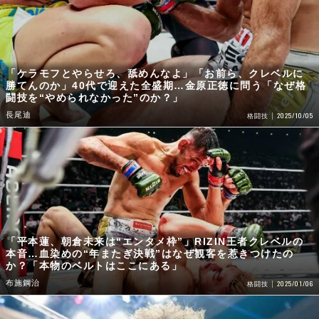
「ケラモフとやらせろ、舐めんなよ」「お前ら、クレベルに
勝てんのか」40代で迎えた全盛期…金原正徳に問う「なぜ格
闘技を“やめられなかった”のか？」
長尾迪
2025/10/05
格闘技
「平本蓮、朝倉未来は“エンタメ枠”」RIZIN王者クレベルの
本音…血染めの“年またぎ決戦”はなぜ観客を惹きつけたの
か？「本物のベルトはここにある」
布施鋼治
2025/01/06
格闘技