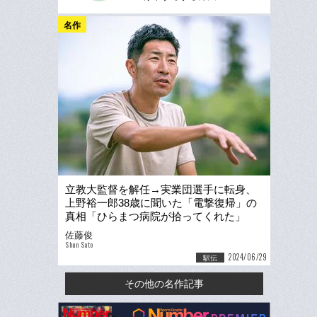
名作
立教大監督を解任→実業団選手に転身、
上野裕一郎38歳に聞いた「電撃復帰」の
真相「ひらまつ病院が拾ってくれた」
「立教大の選手に会うと…」
佐藤俊
Shun Sato
2024/06/29
駅伝
その他の名作記事