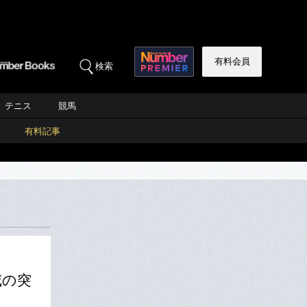
有料会員
検索
テニス
競馬
有料記事
威の突