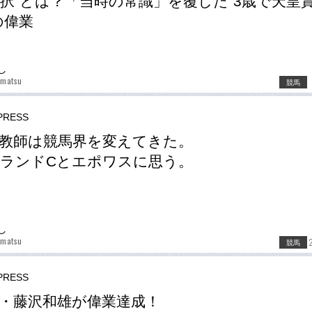
択”とは？「当時の常識」を覆した“3歳で天皇
の偉業
し
amatsu
競馬
RESS
教師は競馬界を変えてきた。
ランドCとエポワスに思う。
し
amatsu
競馬
RESS
・藤沢和雄が偉業達成！