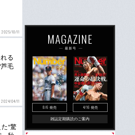
2025/10/11
MAGAZINE
最新号
かれる
“芦毛
2024/04/11
8/6
4/16
発売
発売
雑誌定期購読のご案内
た“驚