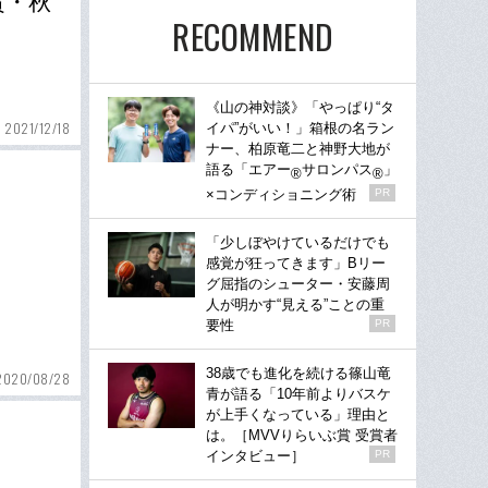
賞・秋
RECOMMEND
《山の神対談》「やっぱり“タ
2021/12/18
イパ”がいい！」箱根の名ラン
ナー、柏原竜二と神野大地が
語る「エアー
サロンパス
」
®
®
×コンディショニング術
PR
「少しぼやけているだけでも
感覚が狂ってきます」Bリー
グ屈指のシューター・安藤周
人が明かす“見える”ことの重
要性
PR
38歳でも進化を続ける篠山竜
2020/08/28
青が語る「10年前よりバスケ
が上手くなっている」理由と
は。［MVVりらいぶ賞 受賞者
インタビュー］
PR