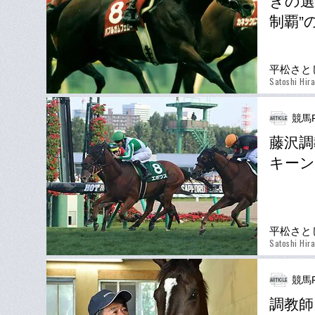
きの選
制覇”
平松さと
Satoshi Hir
競馬P
藤沢調
キーン
平松さと
Satoshi Hir
競馬P
調教師