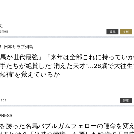
夫
domon
競馬
有料
！ 日本サラブ列島
馬が世代最強」「来年は全部これに持ってい
手たちが絶賛した“消えた天才”…28歳で大往生
候補”を覚えているか
mada
競馬
RESS
を勝った名馬バブルガムフェローの運命を変え