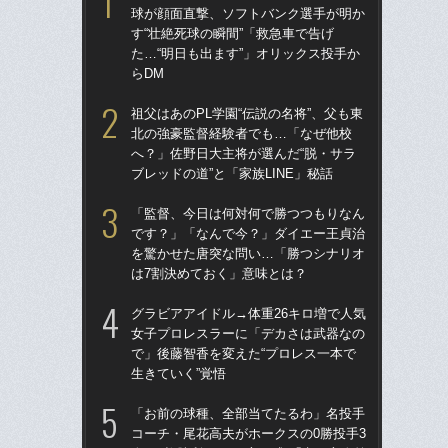
球が顔面直撃、ソフトバンク選手が明か
球
す“壮絶死球の瞬間”「救急車で告げ
す“
た…“明日も出ます”」オリックス投手か
た…
らDM
らD
祖父はあのPL学園“伝説の名将”、父も東
「
北の強豪監督経験者でも…「なぜ他校
で
へ？」佐野日大主将が選んだ“脱・サラ
を
ブレッドの道”と「家族LINE」秘話
は
「監督、今日は何対何で勝つつもりなん
「
です？」「なんで今？」ダイエー王貞治
コー
を驚かせた唐突な問い…「勝つシナリオ
人に
は7割決めておく」意味とは？
で
グラビアアイドル→体重26キロ増で人気
祖父
女子プロレスラーに「デカさは武器なの
北
で」後藤智香を変えた“プロレス一本で
へ？
生きていく”覚悟
ブレ
「お前の球種、全部当てたるわ」名投手
「
コーチ・尾花高夫がホークスの0勝投手3
です