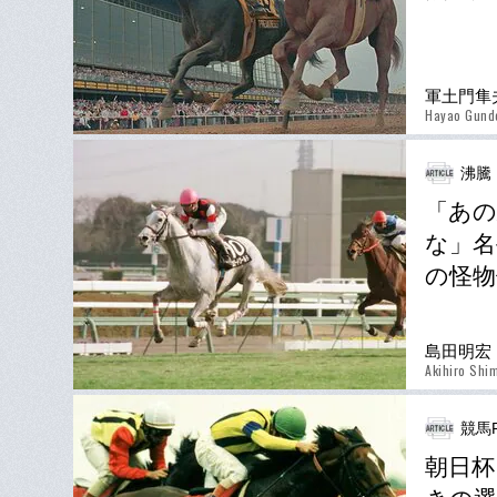
軍土門隼
Hayao Gun
沸騰
「あの
な」名
の怪物
島田明宏
Akihiro Shi
競馬P
朝日杯