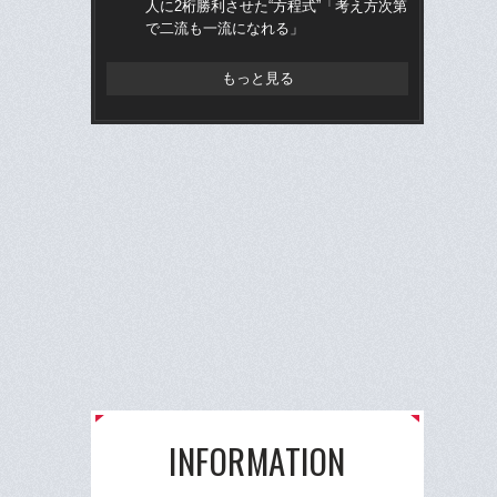
人に2桁勝利させた“方程式”「考え方次第
治
で二流も一流になれる」
「
もっと見る
INFORMATION