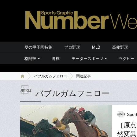
夏の甲子園特集
プロ野球
MLB
高校野球
格闘技
将棋
モータースポーツ
ラグビー
バブルガムフェロー
関連記事
バブルガムフェロー
Spor
［原点
然変異