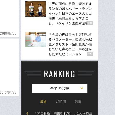
世界の頂点に君臨し続けるオ
ランダの超人ハリー・ラブレ
イセンと日本のエースの太田
海也「絶対王者から学ぶこ
と」《ケイリン国際対談②》
PR
2018/07/06
「会場の声は自分を客観視す
るバロメーター」柔道48kg級
金メダリスト・角田夏実が感
じていた声の力と、声を活か
した新たなミッション
PR
RANKING
全ての競技
2013/04/26
最新
24時間
週間
「アゴ骨折、前歯折れて…」156キロ速
「ア