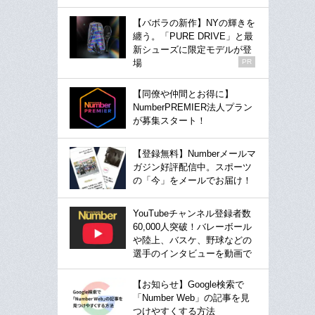
【バボラの新作】NYの輝きを
纏う。「PURE DRIVE」と最
新シューズに限定モデルが登
場
PR
【同僚や仲間とお得に】
NumberPREMIER法人プラン
が募集スタート！
【登録無料】Numberメールマ
ガジン好評配信中。スポーツ
の「今」をメールでお届け！
YouTubeチャンネル登録者数
60,000人突破！バレーボール
や陸上、バスケ、野球などの
選手のインタビューを動画で
【お知らせ】Google検索で
「Number Web」の記事を見
つけやすくする方法