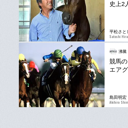
史上2
平松さと
Satoshi Hir
沸騰
競馬の
エアグ
島田明宏
Akihiro Shi