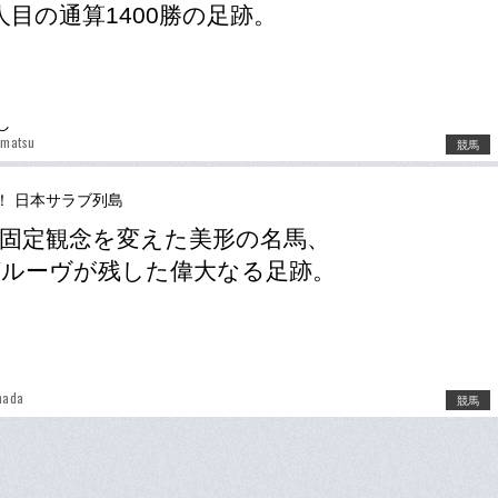
人目の通算1400勝の足跡。
し
amatsu
競馬
！ 日本サラブ列島
固定観念を変えた美形の名馬、
ルーヴが残した偉大なる足跡。
mada
競馬