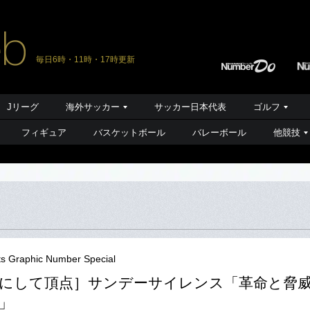
毎日6時・11時・17時更新
Jリーグ
海外サッカー
サッカー日本代表
ゴルフ
フィギュア
バスケットボール
バレーボール
他競技
ts Graphic Number Special
にして頂点］サンデーサイレンス「革命と脅
」