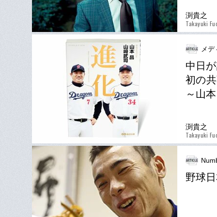
渕貴之
Takayuki Fu
メデ
中日が
初の共
～山本
渕貴之
Takayuki Fu
Numb
野球日