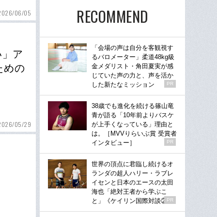
RECOMMEND
2026/06/05
「会場の声は自分を客観視す
い」ア
るバロメーター」柔道48kg級
ための
金メダリスト・角田夏実が感
じていた声の力と、声を活か
した新たなミッション
PR
38歳でも進化を続ける篠山竜
青が語る「10年前よりバスケ
2026/05/29
が上手くなっている」理由と
は。［MVVりらいぶ賞 受賞者
インタビュー］
PR
世界の頂点に君臨し続けるオ
ランダの超人ハリー・ラブレ
イセンと日本のエースの太田
海也「絶対王者から学ぶこ
と」《ケイリン国際対談②》
PR