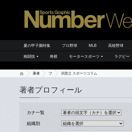
夏の甲子園特集
プロ野球
MLB
高校野球
格闘技
将棋
モータースポーツ
ラグビー
著者
フ
渕貴之 スポーツコラム
著者プロフィール
カナ一覧
組織別