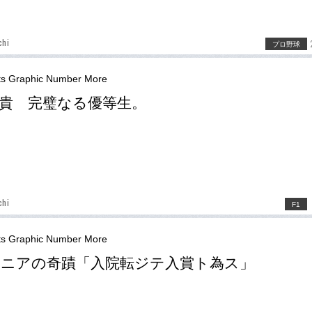
chi
プロ野球
ts Graphic Number More
貴 完璧なる優等生。
chi
F1
ts Graphic Number More
ニアの奇蹟「入院転ジテ入賞ト為ス」