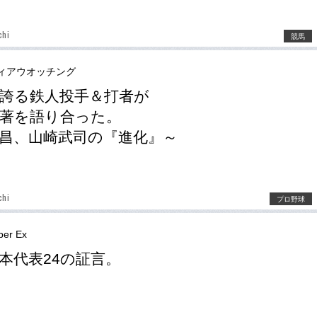
chi
競馬
ィアウオッチング
誇る鉄人投手＆打者が
著を語り合った。
昌、山崎武司の『進化』～
chi
プロ野球
er Ex
本代表24の証言。