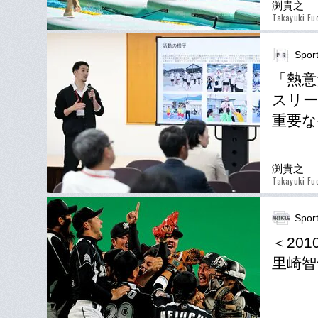
渕貴之
Takayuki Fu
Spor
「熱意
スリ
重要な
渕貴之
Takayuki Fu
Spor
＜20
里崎智