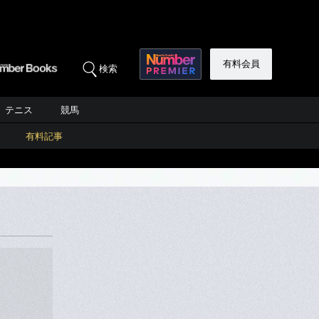
有料会員
検索
テニス
競馬
有料記事