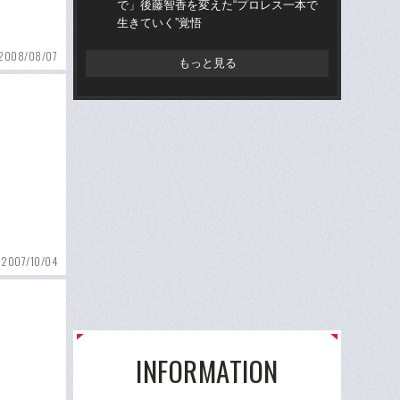
で」後藤智香を変えた“プロレス一本で
的
生きていく”覚悟
ち破
2008/08/07
もっと見る
2007/10/04
INFORMATION