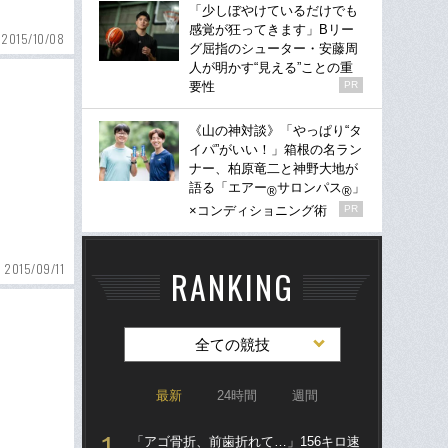
「少しぼやけているだけでも
感覚が狂ってきます」Bリー
2015/10/08
グ屈指のシューター・安藤周
人が明かす“見える”ことの重
要性
PR
《山の神対談》「やっぱり“タ
イパ”がいい！」箱根の名ラン
ナー、柏原竜二と神野大地が
語る「エアー
サロンパス
」
®
®
×コンディショニング術
PR
2015/09/11
RANKING
全ての競技
最新
24時間
週間
「アゴ骨折、前歯折れて…」156キロ速
「ア