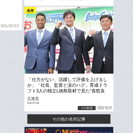
名作
2005/03/03
「仕方がない、活躍して評価を上げるし
か」「社長、監督と涙のハグ」育成ドラ
フト3人の独立L徳島取材で見た“喜怒哀
楽”
広尾晃
Kou Hiroo
2022/10/21
プロ野球
その他の名作記事