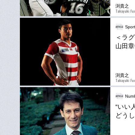
渕貴之
Takayuki Fu
Spor
＜ラグ
山田章
渕貴之
Takayuki Fu
Numb
“いい
どう