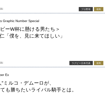
chi
プロ野球
有料
ts Graphic Number Special
ビーW杯に懸ける男たち＞
仁「僕を、見に来てほしい」
chi
ラグビー日本代表
有料
er Ex
人”ミルコ・デムーロが、
しても勝ちたいライバル騎手とは。