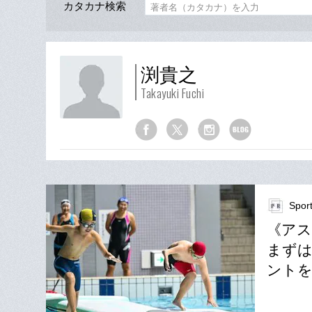
カタカナ検索
渕貴之
Takayuki Fuchi
Spor
《アス
まず
ントを