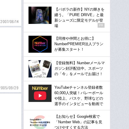
【バボラの新作】NYの輝きを
纏う。「PURE DRIVE」と最
新シューズに限定モデルが登
2007/06/14
場
PR
【同僚や仲間とお得に】
NumberPREMIER法人プラン
が募集スタート！
【登録無料】Numberメールマ
ガジン好評配信中。スポーツ
の「今」をメールでお届け！
YouTubeチャンネル登録者数
2005/09/29
60,000人突破！バレーボール
や陸上、バスケ、野球などの
選手のインタビューを動画で
【お知らせ】Google検索で
「Number Web」の記事を見
つけやすくする方法