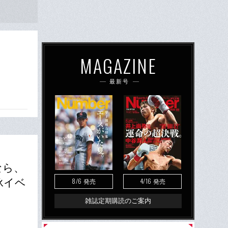
MAGAZINE
最新号
なら、
8/6
4/16
泳イベ
発売
発売
雑誌定期購読のご案内