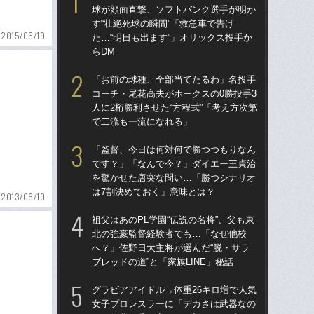
球が顔面直撃、ソフトバンク選手が明か
球
す“壮絶死球の瞬間”「救急車で告げ
す“
2015/06/19
た…“明日も出ます”」オリックス投手か
た…
らDM
らD
「お前の球種、全部当てたるわ」名投手
ブ
コーチ・尾花高夫がホークスの0勝投手3
権
人に2桁勝利させた“方程式”「考え方次第
に
で二流も一流になれる」
「
「監督、今日は何対何で勝つつもりなん
「
です？」「なんで今？」ダイエー王貞治
で
を驚かせた唐突な問い…「勝つシナリオ
を
は7割決めておく」意味とは？
は
2013/06/10
祖父はあのPL学園“伝説の名将”、父も東
「
北の強豪監督経験者でも…「なぜ他校
コー
へ？」佐野日大主将が選んだ“脱・サラ
人に
ブレッドの道”と「家族LINE」秘話
で
グラビアアイドル→体重26キロ増で人気
「
女子プロレスラーに「デカさは武器なの
りゅ