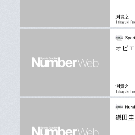
渕貴之
Takayuki Fu
Spor
オビ
渕貴之
Takayuki Fu
Numb
鎌田圭