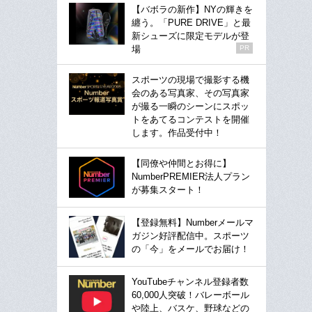
【バボラの新作】NYの輝きを
纏う。「PURE DRIVE」と最
新シューズに限定モデルが登
場
PR
スポーツの現場で撮影する機
会のある写真家、その写真家
が撮る一瞬のシーンにスポッ
トをあてるコンテストを開催
します。作品受付中！
【同僚や仲間とお得に】
NumberPREMIER法人プラン
が募集スタート！
【登録無料】Numberメールマ
ガジン好評配信中。スポーツ
の「今」をメールでお届け！
YouTubeチャンネル登録者数
60,000人突破！バレーボール
や陸上、バスケ、野球などの