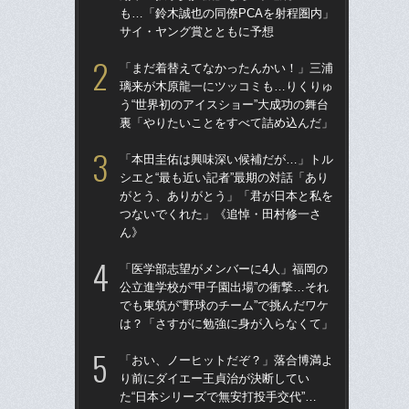
も…「鈴木誠也の同僚PCAを射程圏内」
た“
サイ・ヤング賞とともに予想
「
「まだ着替えてなかったんかい！」三浦
「
璃来が木原龍一にツッコミも…りくりゅ
終わ
う“世界初のアイスショー”大成功の舞台
つか
裏「やりたいことをすべて詰め込んだ」
リ
「本田圭佑は興味深い候補だが…」トル
「
シエと“最も近い記者”最期の対話「あり
っ
がとう、ありがとう」「君が日本と私を
王貞
つないでくれた」《追悼・田村修一さ
当
ん》
ド
「医学部志望がメンバーに4人」福岡の
翔平
公立進学校が“甲子園出場”の衝撃…それ
も…
でも東筑が“野球のチーム”で挑んだワケ
サ
は？「さすがに勉強に身が入らなくて」
「
「おい、ノーヒットだぞ？」落合博満よ
璃
り前にダイエー王貞治が決断してい
う“
た“日本シリーズで無安打投手交代”…
裏