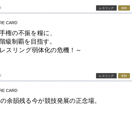
i
レスリング
有料
RE CARD
手権の不振を糧に、
階級制覇を目指す。
レスリング弱体化の危機！～
i
レスリング
有料
RE CARD
の余韻残る今が競技発展の正念場。