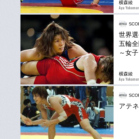
横森綾
Aya Yokomor
SCO
世界選
五輪全
～女子
横森綾
Aya Yokomor
SCO
アテネ