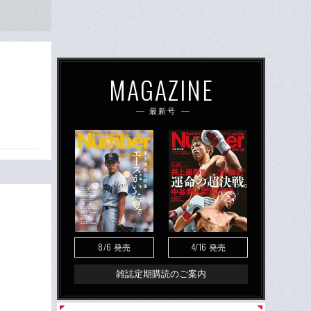
MAGAZINE
最新号
8/6
4/16
発売
発売
雑誌定期購読のご案内