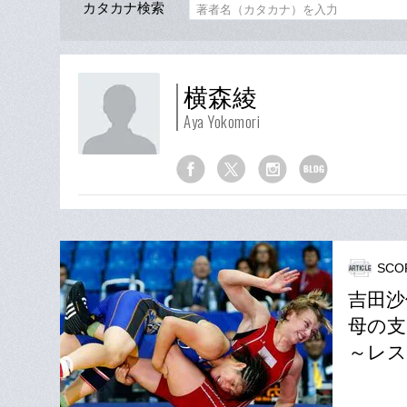
カタカナ検索
横森綾
Aya Yokomori
SCO
吉田沙
母の支
～レス