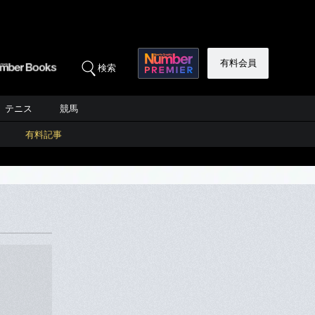
有料会員
検索
テニス
競馬
有料記事