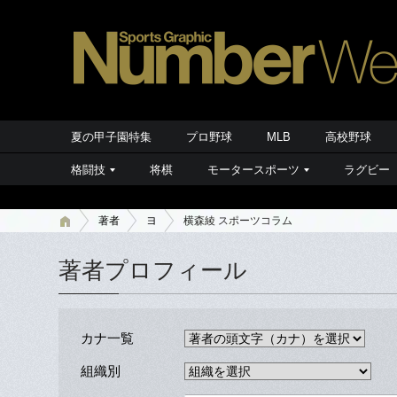
夏の甲子園特集
プロ野球
MLB
高校野球
格闘技
将棋
モータースポーツ
ラグビー
著者
ヨ
横森綾 スポーツコラム
著者プロフィール
カナ一覧
組織別