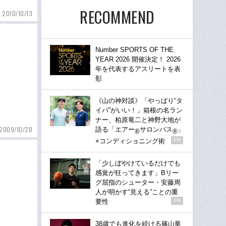
RECOMMEND
2010/10/13
Number SPORTS OF THE
YEAR 2026 開催決定！ 2026
年を代表するアスリートを表
彰
《山の神対談》「やっぱり“タ
イパ”がいい！」箱根の名ラン
ナー、柏原竜二と神野大地が
2009/10/28
語る「エアー
サロンパス
」
®
®
×コンディショニング術
PR
「少しぼやけているだけでも
感覚が狂ってきます」Bリー
グ屈指のシューター・安藤周
人が明かす“見える”ことの重
要性
PR
38歳でも進化を続ける篠山竜