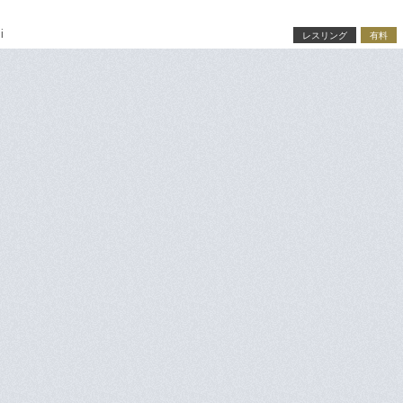
i
レスリング
有料