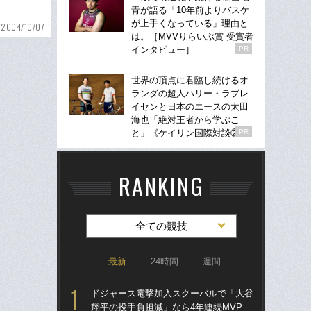
青が語る「10年前よりバスケ
が上手くなっている」理由と
2004/10/07
は。［MVVりらいぶ賞 受賞者
インタビュー］
PR
世界の頂点に君臨し続けるオ
ランダの超人ハリー・ラブレ
イセンと日本のエースの太田
海也「絶対王者から学ぶこ
と」《ケイリン国際対談②》
PR
RANKING
全ての競技
最新
24時間
週間
ドジャース電撃加入スクーバルで「大谷
「
翔平の投手負担減」なら4年連続MVP
り