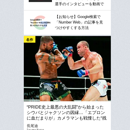
選手のインタビューを動画で
【お知らせ】Google検索で
「Number Web」の記事を見
つけやすくする方法
名作
“PRIDE史上最悪の大乱闘”から始まった
シウバとジャクソンの因縁…「エプロン
に血だまりが」カメラマンも戦慄した“残
酷なKO”が生まれるまで
長尾迪
Susumu Nagao