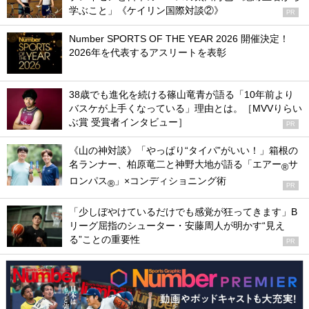
学ぶこと」《ケイリン国際対談②》
PR
Number SPORTS OF THE YEAR 2026 開催決定！
2026年を代表するアスリートを表彰
38歳でも進化を続ける篠山竜青が語る「10年前より
バスケが上手くなっている」理由とは。［MVVりらい
ぶ賞 受賞者インタビュー］
PR
《山の神対談》「やっぱり“タイパ”がいい！」箱根の
名ランナー、柏原竜二と神野大地が語る「エアー
サ
®
ロンパス
」×コンディショニング術
®
PR
「少しぼやけているだけでも感覚が狂ってきます」B
リーグ屈指のシューター・安藤周人が明かす“見え
る”ことの重要性
PR