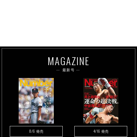
MAGAZINE
最新号
8/6
4/16
発売
発売