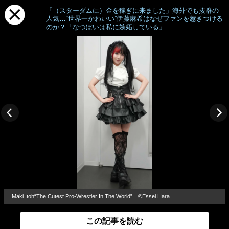
「（スターダムに）金を稼ぎに来ました」海外でも抜群の
人気…“世界一かわいい”伊藤麻希はなぜファンを惹きつける
のか？「なつぽいは私に嫉妬している」
Maki Itoh“The Cutest Pro-Wrestler In The World” ©Essei Hara
この記事を読む