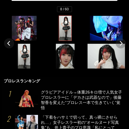
8 / 60
プロレスランキング
グラビアアイドル→体重26キロ増で人気女子
プロレスラーに「デカさは武器なので」後藤
智香を変えた“プロレス一本で生きていく”覚
悟
「下着をハサミで切って、真っ裸にさせら
れ…」女子レスラー初の“オールヌード写真
集”も、井上貴子のプロ意識「私にとって