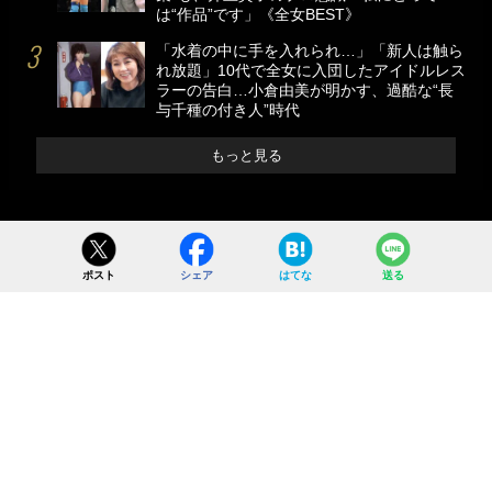
は“作品”です」《全女BEST》
「水着の中に手を入れられ…」「新人は触ら
れ放題」10代で全女に入団したアイドルレス
ラーの告白…小倉由美が明かす、過酷な“長
与千種の付き人”時代
もっと見る
ポスト
シェア
はてな
送る