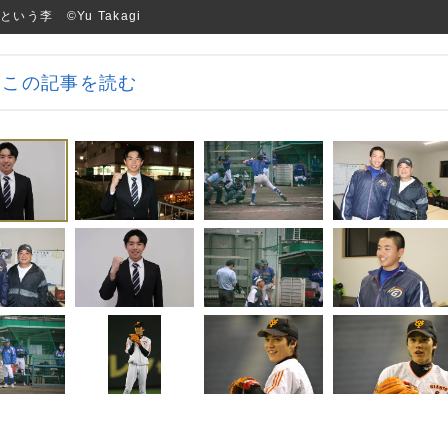
う李 ©Yu Takagi
この記事を読む