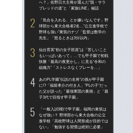
へ？」佐野日大主将が選んだ“脱・サラ
へ？
ブレッドの道”と「家族LINE」秘話
ブレ
「気合を入れる、とか嫌いなんです」野
「
球部から東大合格者2名…“公立進学校で
球部
野球も強い”東筑のナゾ「監督は数学の
野球
先生」「怒るときは3分以内」
先
仙台育英“初の女子部員”は「苦しいこと
「
もいっぱいあって」…でも甲子園で初戦
なぜ
快勝「最高の夜更かし」に見る“令和の
進
組織力”「ストレスなくプレーを…」
な
あのPL学園“伝説の名将”の孫が甲子園
あの
に!?「福留孝介の付き人」“PLの子”だっ
に!
た父が語った「最強軍団の裏側」と「親
た
子3代で目指す甲子園」
子3
「一般入試9割で甲子園」福岡の東筑は
福岡
なぜ強い？ 野球部から東大合格の公立
ぜ地
進学校「高校野球は人間形成が目的では
は
ない」「勉強する習慣は絶対に必要」
流