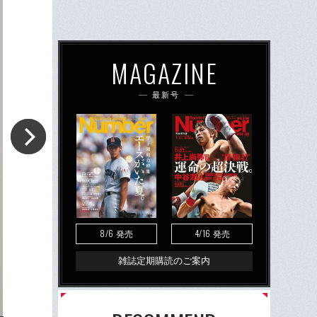
MAGAZINE
最新号
8/6
4/16
発売
発売
雑誌定期購読のご案内