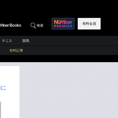
有料会員
検索
テニス
競馬
有料記事
国に