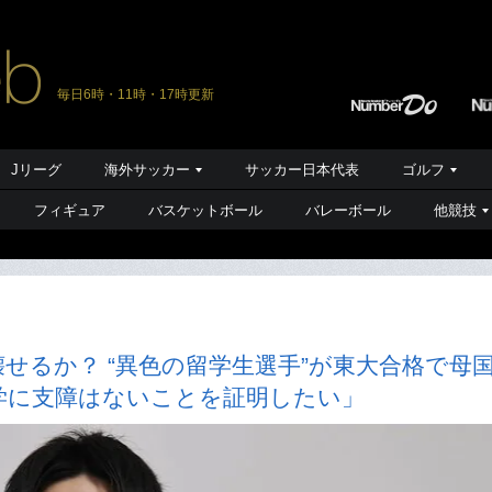
毎日6時・11時・17時更新
Jリーグ
海外サッカー
サッカー日本代表
ゴルフ
フィギュア
バスケットボール
バレーボール
他競技
せるか？ “異色の留学生選手”が東大合格で母
学に支障はないことを証明したい」