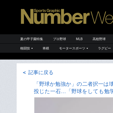
夏の甲子園特集
プロ野球
MLB
高校野球
格闘技
将棋
モータースポーツ
ラグビー
＜
記事に戻る
「野球か勉強か」の二者択一は壊
投じた一石…「野球をしても勉