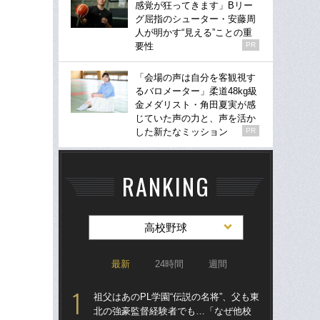
感覚が狂ってきます」Bリー
グ屈指のシューター・安藤周
人が明かす“見える”ことの重
要性
PR
「会場の声は自分を客観視す
るバロメーター」柔道48kg級
金メダリスト・角田夏実が感
じていた声の力と、声を活か
した新たなミッション
PR
RANKING
高校野球
最新
24時間
週間
祖父はあのPL学園“伝説の名将”、父も東
祖父
北の強豪監督経験者でも…「なぜ他校
北