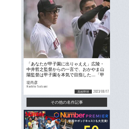
「あなたが甲子園に出りゃええ」広陵・
中井哲之監督からの一言で、おかやま山
陽監督は甲子園を本気で目指した…「甲
子園は世界に野球を広めるための手段」
堤尚彦
Naohiko Tsutsumi
2023/08/17
高校野球
その他の名作記事