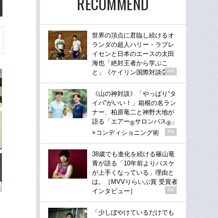
RECOMMEND
世界の頂点に君臨し続けるオ
ランダの超人ハリー・ラブレ
イセンと日本のエースの太田
海也「絶対王者から学ぶこ
と」《ケイリン国際対談②》
PR
《山の神対談》「やっぱり“タ
イパ”がいい！」箱根の名ラン
ナー、柏原竜二と神野大地が
語る「エアー
サロンパス
」
®
®
×コンディショニング術
PR
38歳でも進化を続ける篠山竜
青が語る「10年前よりバスケ
が上手くなっている」理由と
は。［MVVりらいぶ賞 受賞者
インタビュー］
PR
「少しぼやけているだけでも