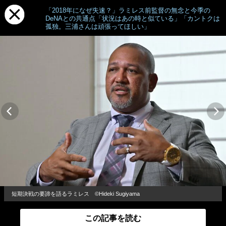
「2018年になぜ失速？」ラミレス前監督の無念と今季の
DeNAとの共通点「状況はあの時と似ている」「カントクは
孤独。三浦さんは頑張ってほしい」
短期決戦の要諦を語るラミレス ©Hideki Sugiyama
この記事を読む