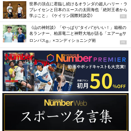
世界の頂点に君臨し続けるオランダの超人ハリー・ラ
ブレイセンと日本のエースの太田海也「絶対王者から
学ぶこと」《ケイリン国際対談②》
PR
《山の神対談》「やっぱり“タイパ”がいい！」箱根の
名ランナー、柏原竜二と神野大地が語る「エアー
サ
®
ロンパス
」×コンディショニング術
®
PR