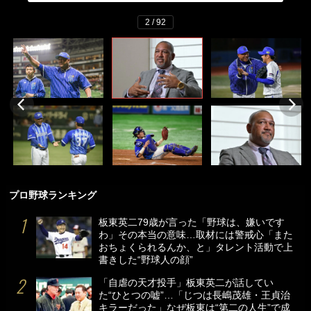
2 / 92
プロ野球ランキング
板東英二79歳が言った「野球は、嫌いです
わ」その本当の意味…取材には警戒心「また
おちょくられるんか、と」タレント活動で上
書きした“野球人の顔”
「自虐の天才投手」板東英二が話してい
た“ひとつの嘘”…「じつは長嶋茂雄・王貞治
キラーだった」なぜ板東は“第二の人生”で成