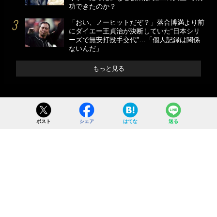
功できたのか？
「おい、ノーヒットだぞ？」落合博満より前
にダイエー王貞治が決断していた“日本シリ
ーズで無安打投手交代”…「個人記録は関係
ないんだ」
もっと見る
ポスト
シェア
はてな
送る