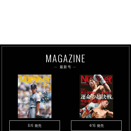
MAGAZINE
最新号
8/6
4/16
発売
発売