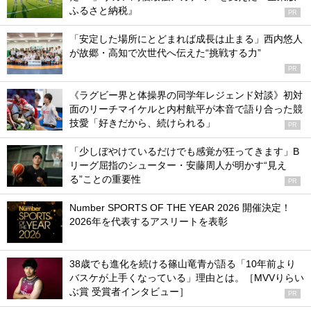
ふるさと納税』
PR
「安定した場所にとどまれば成長は止まる」西内悠人
が故郷・高知で次世代へ伝えた“挑戦する力”
PR
《ラグビー界と体操界の同学年レジェンド対談》初対
面のリーチマイケルと内村航平が本音で語り合った競
技愛「好きだから、続けられる」
PR
「少しぼやけているだけでも感覚が狂ってきます」B
リーグ屈指のシューター・安藤周人が明かす“見え
る”ことの重要性
PR
Number SPORTS OF THE YEAR 2026 開催決定！
2026年を代表するアスリートを表彰
38歳でも進化を続ける篠山竜青が語る「10年前より
バスケが上手くなっている」理由とは。［MVVりらい
ぶ賞 受賞者インタビュー］
PR