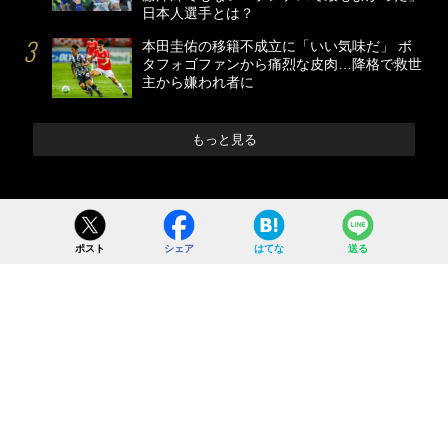
日本人選手とは？
本田圭佑の移籍不成立に「いい気味だ」 ボ
タフォゴファンから痛烈な皮肉…降格で救世
主から嫌われ者に
もっと見る
ポスト
シェア
はてな
送る