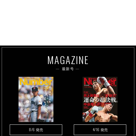
MAGAZINE
最新号
8/6
4/16
発売
発売