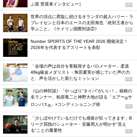
ぶ賞 受賞者インタビュー］
PR
世界の頂点に君臨し続けるオランダの超人ハリー・ラ
ブレイセンと日本のエースの太田海也「絶対王者から
学ぶこと」《ケイリン国際対談②》
PR
Number SPORTS OF THE YEAR 2026 開催決定！
2026年を代表するアスリートを表彰
「会場の声は自分を客観視するバロメーター」柔道
48kg級金メダリスト・角田夏実が感じていた声の力
と、声を活かした新たなミッション
PR
《山の神対談》「やっぱり“タイパ”がいい！」箱根の
名ランナー、柏原竜二と神野大地が語る「エアー
サ
®
ロンパス
」×コンディショニング術
®
PR
「少しぼやけているだけでも感覚が狂ってきます」B
リーグ屈指のシューター・安藤周人が明かす“見え
る”ことの重要性
PR