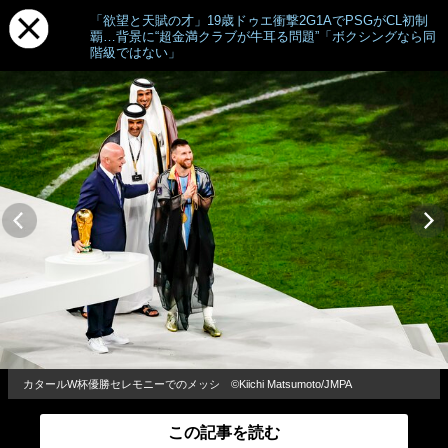
「欲望と天賦の才」19歳ドゥエ衝撃2G1AでPSGがCL初制
覇…背景に“超金満クラブが牛耳る問題”「ボクシングなら同
階級ではない」
カタールW杯優勝セレモニーでのメッシ ©Kiichi Matsumoto/JMPA
この記事を読む