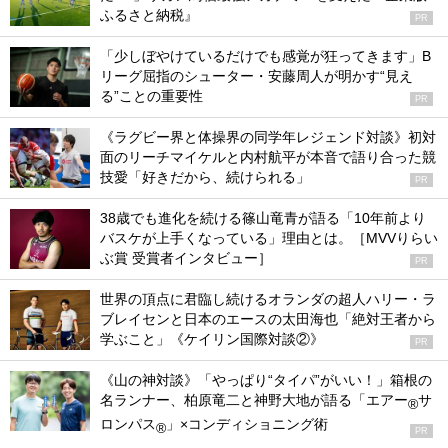
ふるさと納税』
PR
「少しぼやけているだけでも感覚が狂ってきます」B
リーグ屈指のシューター・安藤周人が明かす“見え
る”ことの重要性
PR
《ラグビー界と体操界の同学年レジェンド対談》初対
面のリーチマイケルと内村航平が本音で語り合った競
技愛「好きだから、続けられる」
PR
38歳でも進化を続ける篠山竜青が語る「10年前より
バスケが上手くなっている」理由とは。［MVVりらい
ぶ賞 受賞者インタビュー］
PR
世界の頂点に君臨し続けるオランダの超人ハリー・ラ
ブレイセンと日本のエースの太田海也「絶対王者から
学ぶこと」《ケイリン国際対談②》
PR
《山の神対談》「やっぱり“タイパ”がいい！」箱根の
名ランナー、柏原竜二と神野大地が語る「エアー
サ
®
ロンパス
」×コンディショニング術
®
PR