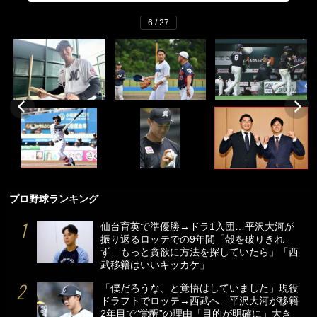
6 / 27
プロ野球ランキング
仙台育英で準優勝→ドラ1入団…平沢大河が
振り返るロッテでの9年間「殻を破りきれ
ず…もっと貪欲に方法を探していたら」「西
武移籍はいいキッカケ」
「僕だろうな、と覚悟はしていました」現役
ドラフトでロッテ→西武へ…平沢大河が移籍
2年目で“覚醒”の理由「目的が明確に」大き