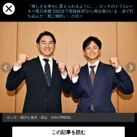
「悔しさを幸せに変えられるように…」ロッテのドラ1ルー
キー西川史礁“10試合で登録抹消”から再出発のいま…涙で打
ち込んだ「死に物狂い」の日々
ロッテ・西川と楽天・宗山 ©︎JIJI PRESS
この記事を読む