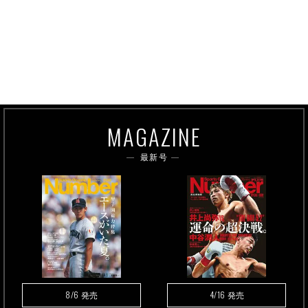
MAGAZINE
最新号
8/6
4/16
発売
発売