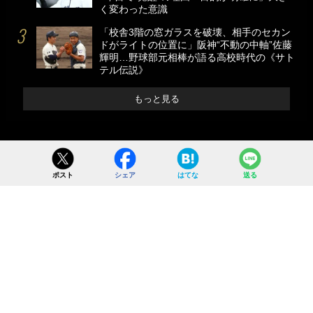
く変わった意識
「校舎3階の窓ガラスを破壊、相手のセカン
ドがライトの位置に」阪神“不動の中軸”佐藤
輝明…野球部元相棒が語る高校時代の《サト
テル伝説》
もっと見る
ポスト
シェア
はてな
送る