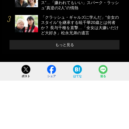
ス”…「嫌われてもいい」スパーク・ラッシ
ュ“真逆の2人”の情熱
「クラッシュ・ギャルズに学んだ」“全女の
スタイル”を継承する暁千華20歳とは何者
か？ 長与千種を直撃…「全女は大嫌いだけ
ど大好き」松永兄弟の遺言
もっと見る
ポスト
シェア
はてな
送る