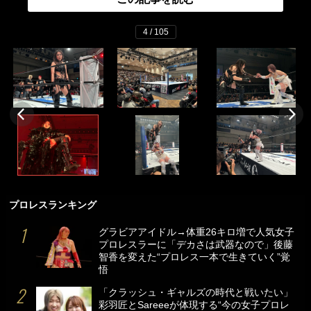
4 / 105
プロレスランキング
グラビアアイドル→体重26キロ増で人気女子
プロレスラーに「デカさは武器なので」後藤
智香を変えた“プロレス一本で生きていく”覚
悟
「クラッシュ・ギャルズの時代と戦いたい」
彩羽匠とSareeeが体現する“今の女子プロレ