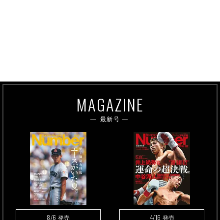
MAGAZINE
最新号
8/6
4/16
発売
発売