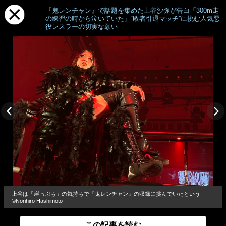
『鬼レンチャン』で話題を集めた上谷沙弥が告白「300m走
の練習の時から泣いていた」“敗者引退マッチ”に挑む人気悪
役レスラーの切実な願い
上谷は「崖っぷち」の気持ちで『鬼レンチャン』の収録に挑んでいたという
©Norihiro Hashimoto
この記事を読む