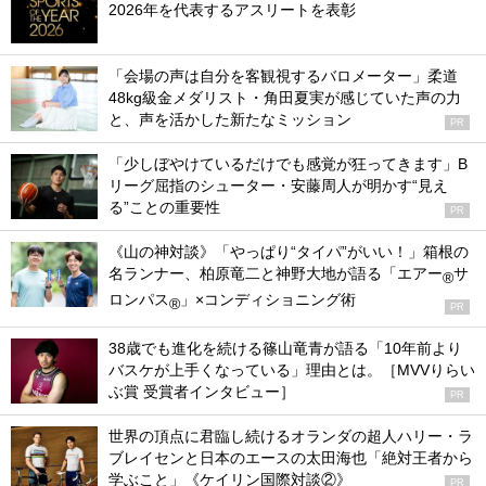
2026年を代表するアスリートを表彰
「会場の声は自分を客観視するバロメーター」柔道
48kg級金メダリスト・角田夏実が感じていた声の力
と、声を活かした新たなミッション
PR
「少しぼやけているだけでも感覚が狂ってきます」B
リーグ屈指のシューター・安藤周人が明かす“見え
る”ことの重要性
PR
《山の神対談》「やっぱり“タイパ”がいい！」箱根の
名ランナー、柏原竜二と神野大地が語る「エアー
サ
®
ロンパス
」×コンディショニング術
®
PR
38歳でも進化を続ける篠山竜青が語る「10年前より
バスケが上手くなっている」理由とは。［MVVりらい
ぶ賞 受賞者インタビュー］
PR
世界の頂点に君臨し続けるオランダの超人ハリー・ラ
ブレイセンと日本のエースの太田海也「絶対王者から
学ぶこと」《ケイリン国際対談②》
PR