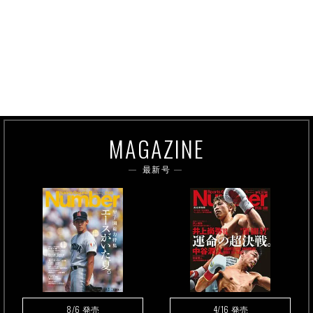
MAGAZINE
最新号
8/6
4/16
発売
発売