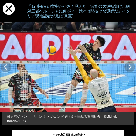
「石川祐希の背中が小さく見えた」波乱の大逆転負け…絶
対王者ペルージャに何が？「我々は間抜けな猟師だ」イタ
リア現地記者が見た“異変”
司令塔ジャンネッリ（左）とのコンビで得点を重ねる石川祐希 ©︎Michele
Benda/AFLO
この記事を読む