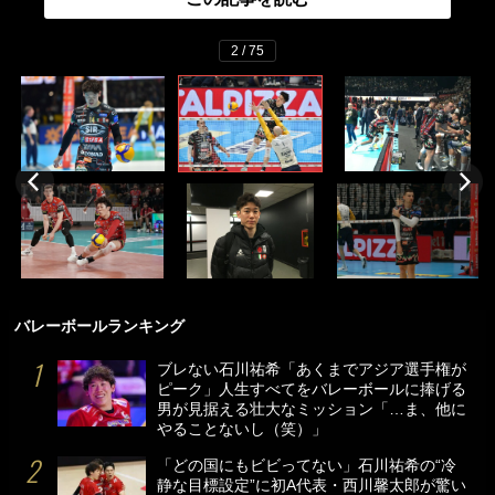
2 / 75
バレーボールランキング
ブレない石川祐希「あくまでアジア選手権が
ピーク」人生すべてをバレーボールに捧げる
男が見据える壮大なミッション「…ま、他に
やることないし（笑）」
「どの国にもビビってない」石川祐希の“冷
静な目標設定”に初A代表・西川馨太郎が驚い