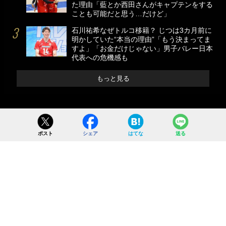
た理由「藍とか西田さんがキャプテンをする
ことも可能だと思う…だけど」
石川祐希なぜトルコ移籍？ じつは3カ月前に
明かしていた“本当の理由”「もう決まってま
すよ」「お金だけじゃない」男子バレー日本
代表への危機感も
もっと見る
ポスト
シェア
はてな
送る