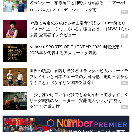
名ランナー、柏原竜二と神野大地が語る「エアー
サ
®
ロンパス
」×コンディショニング術
®
PR
38歳でも進化を続ける篠山竜青が語る「10年前より
バスケが上手くなっている」理由とは。［MVVりらい
ぶ賞 受賞者インタビュー］
PR
Number SPORTS OF THE YEAR 2026 開催決定！
2026年を代表するアスリートを表彰
世界の頂点に君臨し続けるオランダの超人ハリー・ラ
ブレイセンと日本のエースの太田海也「絶対王者から
学ぶこと」《ケイリン国際対談②》
PR
「少しぼやけているだけでも感覚が狂ってきます」B
リーグ屈指のシューター・安藤周人が明かす“見え
る”ことの重要性
PR