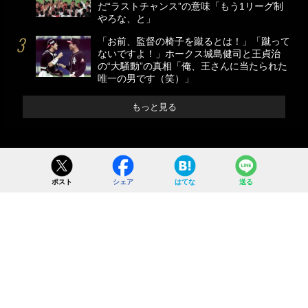
だ“ラストチャンス”の意味「もう1リーグ制
やろな、と」
「お前、監督の椅子を蹴るとは！」「蹴って
ないですよ！」ホークス城島健司と王貞治
の“大騒動”の真相「俺、王さんに当たられた
唯一の男です（笑）」
もっと見る
ポスト
シェア
はてな
送る