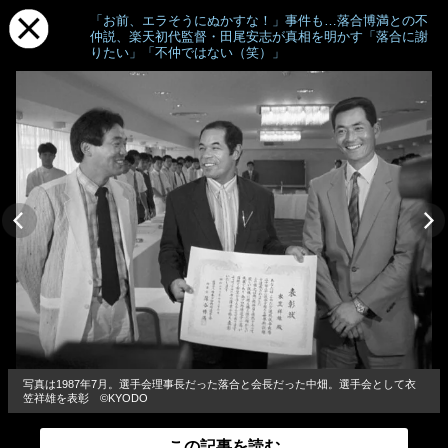
「お前、エラそうにぬかすな！」事件も…落合博満との不
仲説、楽天初代監督・田尾安志が真相を明かす「落合に謝
りたい」「不仲ではない（笑）」
写真は1987年7月。選手会理事長だった落合と会長だった中畑。選手会として衣
笠祥雄を表彰 ©KYODO
この記事を読む