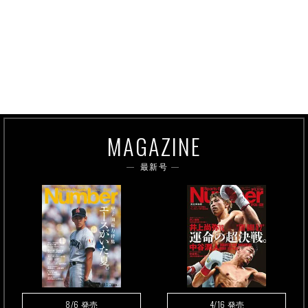
MAGAZINE
最新号
8/6
4/16
発売
発売