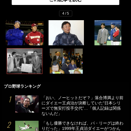
4 / 5
プロ野球ランキング
「おい、ノーヒットだぞ？」落合博満より前
にダイエー王貞治が決断していた“日本シリ
ーズで無安打投手交代”…「個人記録は関係
ないんだ」
「もし優勝できなければ、パ・リーグは終わ
りだった」1999年王貞治ダイエーがつかん