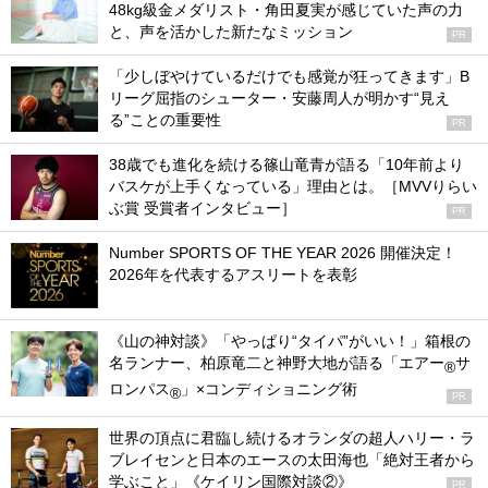
48kg級金メダリスト・角田夏実が感じていた声の力
と、声を活かした新たなミッション
PR
「少しぼやけているだけでも感覚が狂ってきます」B
リーグ屈指のシューター・安藤周人が明かす“見え
る”ことの重要性
PR
38歳でも進化を続ける篠山竜青が語る「10年前より
バスケが上手くなっている」理由とは。［MVVりらい
ぶ賞 受賞者インタビュー］
PR
Number SPORTS OF THE YEAR 2026 開催決定！
2026年を代表するアスリートを表彰
《山の神対談》「やっぱり“タイパ”がいい！」箱根の
名ランナー、柏原竜二と神野大地が語る「エアー
サ
®
ロンパス
」×コンディショニング術
®
PR
世界の頂点に君臨し続けるオランダの超人ハリー・ラ
ブレイセンと日本のエースの太田海也「絶対王者から
学ぶこと」《ケイリン国際対談②》
PR