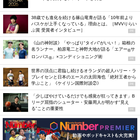
38歳でも進化を続ける篠山竜青が語る「10年前より
バスケが上手くなっている」理由とは。［MVVりらい
ぶ賞 受賞者インタビュー］
PR
《山の神対談》「やっぱり“タイパ”がいい！」箱根の
名ランナー、柏原竜二と神野大地が語る「エアー
サ
®
ロンパス
」×コンディショニング術
®
PR
世界の頂点に君臨し続けるオランダの超人ハリー・ラ
ブレイセンと日本のエースの太田海也「絶対王者から
学ぶこと」《ケイリン国際対談②》
PR
「少しぼやけているだけでも感覚が狂ってきます」B
リーグ屈指のシューター・安藤周人が明かす“見え
る”ことの重要性
PR