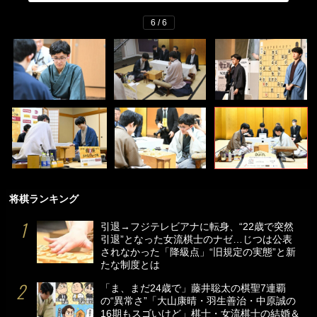
6 / 6
将棋ランキング
引退→フジテレビアナに転身、“22歳で突然
引退”となった女流棋士のナゼ…じつは公表
されなかった「降級点」“旧規定の実態”と新
たな制度とは
「ま、まだ24歳で」藤井聡太の棋聖7連覇
の“異常さ”「大山康晴・羽生善治・中原誠の
16期もスゴいけど」棋士・女流棋士の結婚＆