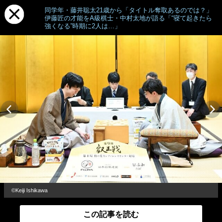
同学年・藤井聡太21歳から「タイトル奪取あるのでは？」
伊藤匠の才能をA級棋士・中村太地が語る「“寝て起きたら
強くなる”時期に2人は…」
©Keiji Ishikawa
この記事を読む