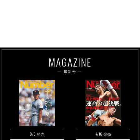
MAGAZINE
最新号
8/6
4/16
発売
発売