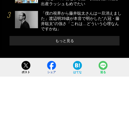
出産ラッシュもめでたい
「僕の視界から藤井聡太さんは一旦消えまし
た」渡辺明39歳が本音で明かした“八冠・藤
井聡太”の強さ「これは…どういう心理なん
ですかね」
もっと見る
ポスト
シェア
はてな
送る