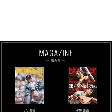
MAGAZINE
最新号
8/6
4/16
発売
発売