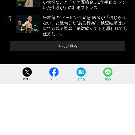
い大切なこと「リオ五輪金…1年半止まって
いた生理が」の壮絶ストレス
平本蓮の“ドーピング疑惑”医師が「信じられ
ない」と絶句した“ある行為”…検査結果はシ
ロでも残る疑念「絶対飲んでると思われても
仕方ない」
もっと見る
ポスト
シェア
はてな
送る