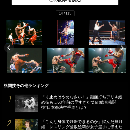
14 / 115
格闘技その他ランキング
「寸止めはやめなさい！」顔面打ちアリ＆絞
め技も…60年前の早すぎた“幻の総合格闘
技”日本拳法空手道とは？
「こんな身体で妊娠できるのか」悩んだ無月
経…レスリング登坂絵莉が女子選手に伝えた