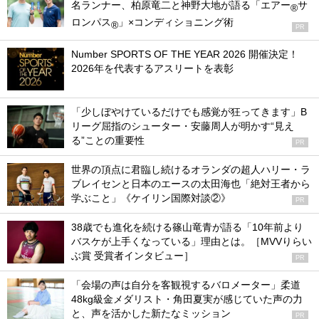
名ランナー、柏原竜二と神野大地が語る「エアー
サ
®
ロンパス
」×コンディショニング術
®
PR
Number SPORTS OF THE YEAR 2026 開催決定！
2026年を代表するアスリートを表彰
「少しぼやけているだけでも感覚が狂ってきます」B
リーグ屈指のシューター・安藤周人が明かす“見え
る”ことの重要性
PR
世界の頂点に君臨し続けるオランダの超人ハリー・ラ
ブレイセンと日本のエースの太田海也「絶対王者から
学ぶこと」《ケイリン国際対談②》
PR
38歳でも進化を続ける篠山竜青が語る「10年前より
バスケが上手くなっている」理由とは。［MVVりらい
ぶ賞 受賞者インタビュー］
PR
「会場の声は自分を客観視するバロメーター」柔道
48kg級金メダリスト・角田夏実が感じていた声の力
と、声を活かした新たなミッション
PR