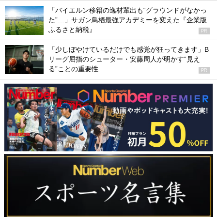
「バイエルン移籍の逸材輩出も“グラウンドがなかっ
た”…」サガン鳥栖最強アカデミーを変えた『企業版
ふるさと納税』
PR
「少しぼやけているだけでも感覚が狂ってきます」B
リーグ屈指のシューター・安藤周人が明かす“見え
る”ことの重要性
PR