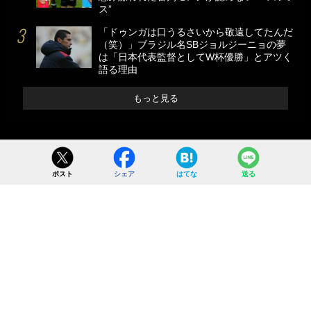
ス”
「ドゥンガは口うるさいから敬遠してたんだ
（笑）」ブラジル名SBジョルジーニョの夢
は「日本代表監督としてW杯優勝」とアツく
語る理由
もっと見る
ポスト
シェア
はてな
送る