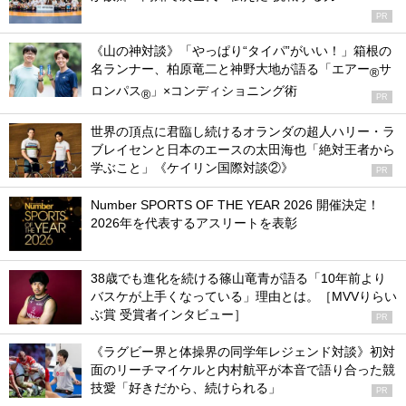
PR
《山の神対談》「やっぱり“タイパ”がいい！」箱根の
名ランナー、柏原竜二と神野大地が語る「エアー
サ
®
ロンパス
」×コンディショニング術
®
PR
世界の頂点に君臨し続けるオランダの超人ハリー・ラ
ブレイセンと日本のエースの太田海也「絶対王者から
学ぶこと」《ケイリン国際対談②》
PR
Number SPORTS OF THE YEAR 2026 開催決定！
2026年を代表するアスリートを表彰
38歳でも進化を続ける篠山竜青が語る「10年前より
バスケが上手くなっている」理由とは。［MVVりらい
ぶ賞 受賞者インタビュー］
PR
《ラグビー界と体操界の同学年レジェンド対談》初対
面のリーチマイケルと内村航平が本音で語り合った競
技愛「好きだから、続けられる」
PR