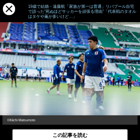
19歳で結婚・遠藤航「家族が第一は普通」リバプール自宅
で語った“死ぬほどサッカーを頑張る理由”「代表戦のタオル
はタケや薫が多いけど…」
©︎Kiichi Matsumoto
この記事を読む