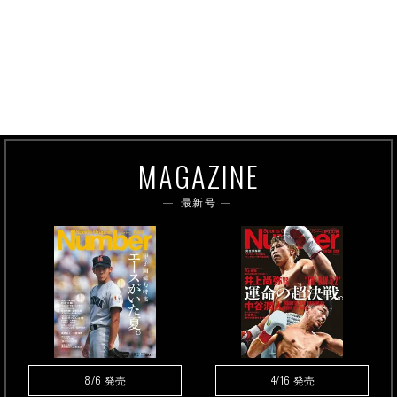
MAGAZINE
最新号
8/6
4/16
発売
発売