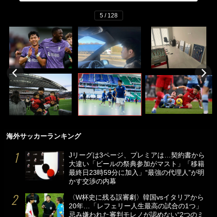
5 / 128
海外サッカーランキング
Jリーグは3ページ、プレミアは…契約書から
大違い「ビールの祭典参加がマスト」「移籍
最終日23時59分に加入」“最強の代理人”が明
かす交渉の内幕
〈W杯史に残る誤審劇〉韓国vsイタリアから
20年…「レフェリー人生最高の試合の1つ」
忌み嫌われた審判モレノが認めない“2つのミ