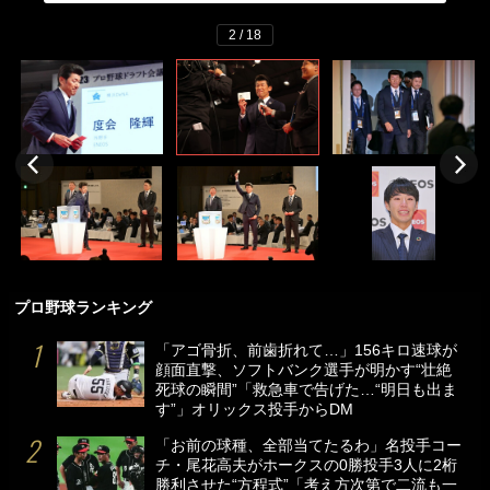
2 / 18
プロ野球ランキング
「アゴ骨折、前歯折れて…」156キロ速球が
顔面直撃、ソフトバンク選手が明かす“壮絶
死球の瞬間”「救急車で告げた…“明日も出ま
す”」オリックス投手からDM
「お前の球種、全部当てたるわ」名投手コー
チ・尾花高夫がホークスの0勝投手3人に2桁
勝利させた“方程式”「考え方次第で二流も一