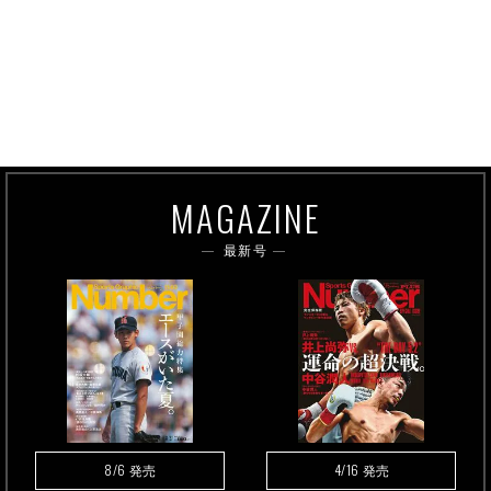
MAGAZINE
最新号
8/6
4/16
発売
発売