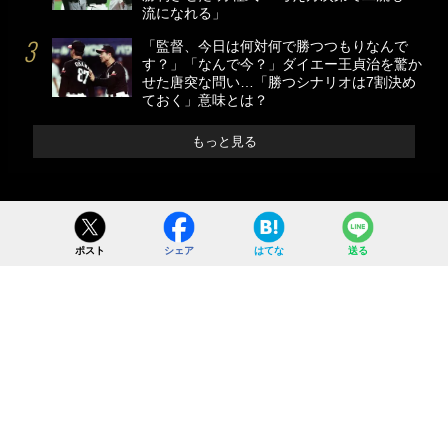
流になれる」
「監督、今日は何対何で勝つつもりなんで
す？」「なんで今？」ダイエー王貞治を驚か
せた唐突な問い…「勝つシナリオは7割決め
ておく」意味とは？
もっと見る
ポスト
シェア
はてな
送る