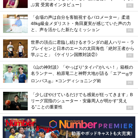
ぶ賞 受賞者インタビュー］
PR
「会場の声は自分を客観視するバロメーター」柔道
48kg級金メダリスト・角田夏実が感じていた声の力
と、声を活かした新たなミッション
PR
世界の頂点に君臨し続けるオランダの超人ハリー・ラ
ブレイセンと日本のエースの太田海也「絶対王者から
学ぶこと」《ケイリン国際対談②》
PR
《山の神対談》「やっぱり“タイパ”がいい！」箱根の
名ランナー、柏原竜二と神野大地が語る「エアー
サ
®
ロンパス
」×コンディショニング術
®
PR
「少しぼやけているだけでも感覚が狂ってきます」B
リーグ屈指のシューター・安藤周人が明かす“見え
る”ことの重要性
PR