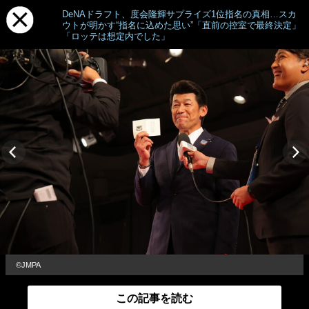
DeNAドラフト、度会隆輝サプライズ1位指名の真相…スカ
ウトが明かす“指名に込めた思い”「直前の控室で最終決定」
「ロッテは想定内でした」
©JMPA
この記事を読む