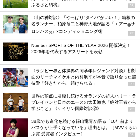
ふるさと納税』
PR
《山の神対談》「やっぱり“タイパ”がいい！」箱根の
名ランナー、柏原竜二と神野大地が語る「エアー
サ
®
ロンパス
」×コンディショニング術
®
PR
Number SPORTS OF THE YEAR 2026 開催決定！
2026年を代表するアスリートを表彰
《ラグビー界と体操界の同学年レジェンド対談》初対
面のリーチマイケルと内村航平が本音で語り合った競
技愛「好きだから、続けられる」
PR
世界の頂点に君臨し続けるオランダの超人ハリー・ラ
ブレイセンと日本のエースの太田海也「絶対王者から
学ぶこと」《ケイリン国際対談②》
PR
38歳でも進化を続ける篠山竜青が語る「10年前より
バスケが上手くなっている」理由とは。［MVVりらい
ぶ賞 受賞者インタビュー］
PR