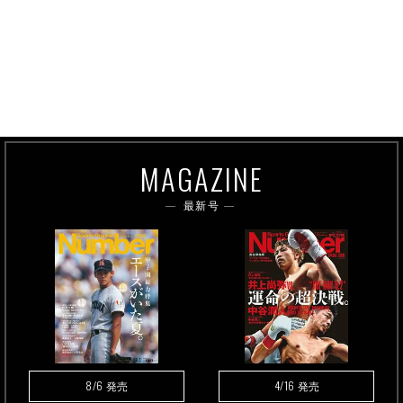
MAGAZINE
最新号
8/6
4/16
発売
発売