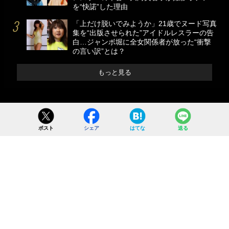
を“快諾”した理由
「上だけ脱いでみようか」21歳でヌード写真
集を“出版させられた”アイドルレスラーの告
白…ジャンボ堀に全女関係者が放った“衝撃
の言い訳”とは？
もっと見る
ポスト
シェア
はてな
送る