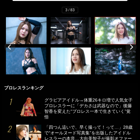
3 / 83
プロレスランキング
グラビアアイドル→体重26キロ増で人気女子
プロレスラーに「デカさは武器なので」後藤
智香を変えた“プロレス一本で生きていく”覚
悟
「四つん這いで、早く撮って！って…」28歳
で“オールヌード写真集”を出版したアイドル
レスラーの本音…大向美智子が撮影オファー