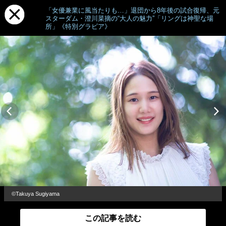
「女優兼業に風当たりも…」退団から8年後の試合復帰、元
スターダム・澄川菜摘の“大人の魅力”「リングは神聖な場
所」《特別グラビア》
©Takuya Sugiyama
この記事を読む