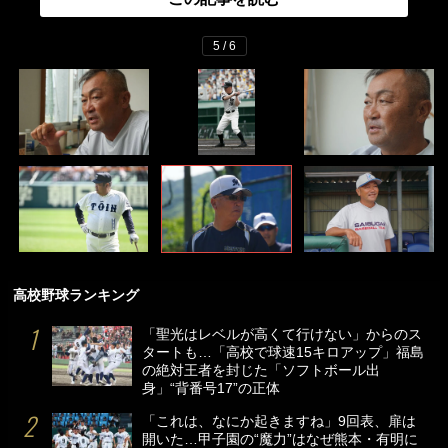
5 / 6
高校野球ランキング
「聖光はレベルが高くて行けない」からのス
タートも…「高校で球速15キロアップ」福島
の絶対王者を封じた「ソフトボール出
身」“背番号17”の正体
「これは、なにか起きますね」9回表、扉は
開いた…甲子園の“魔力”はなぜ熊本・有明に