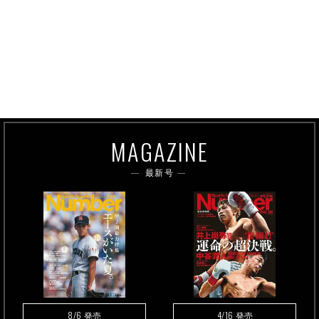
MAGAZINE
最新号
8/6
4/16
発売
発売