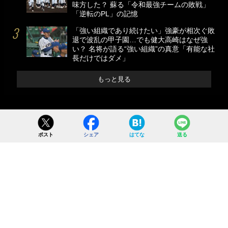
味方した？ 蘇る「令和最強チームの敗戦」
「逆転のPL」の記憶
「強い組織であり続けたい」強豪が相次ぐ敗
退で波乱の甲子園…でも健大高崎はなぜ強
い？ 名将が語る“強い組織”の真意「有能な社
長だけではダメ」
もっと見る
ポスト
シェア
はてな
送る