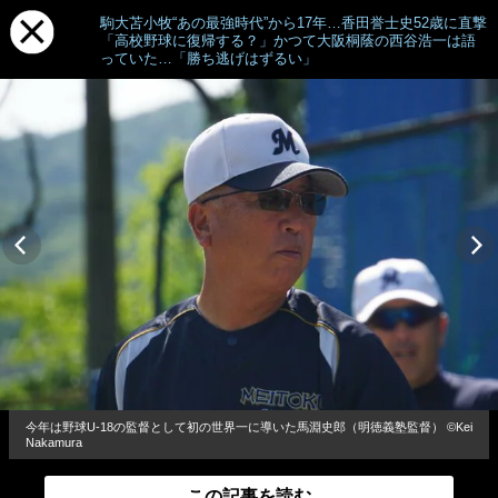
駒大苫小牧“あの最強時代”から17年…香田誉士史52歳に直撃
「高校野球に復帰する？」かつて大阪桐蔭の西谷浩一は語
っていた…「勝ち逃げはずるい」
今年は野球U-18の監督として初の世界一に導いた馬淵史郎（明徳義塾監督） ©Kei
Nakamura
この記事を読む