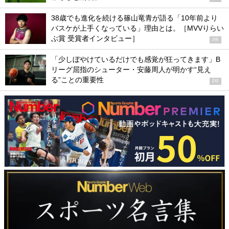
38歳でも進化を続ける篠山竜青が語る「10年前より
バスケが上手くなっている」理由とは。［MVVりらい
ぶ賞 受賞者インタビュー］
PR
「少しぼやけているだけでも感覚が狂ってきます」B
リーグ屈指のシューター・安藤周人が明かす“見え
る”ことの重要性
PR