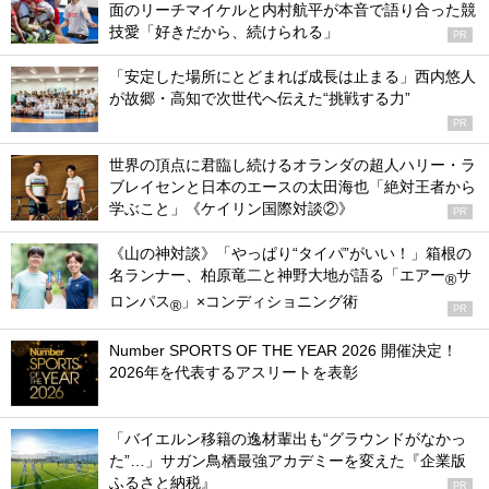
面のリーチマイケルと内村航平が本音で語り合った競
技愛「好きだから、続けられる」
PR
「安定した場所にとどまれば成長は止まる」西内悠人
が故郷・高知で次世代へ伝えた“挑戦する力”
PR
世界の頂点に君臨し続けるオランダの超人ハリー・ラ
ブレイセンと日本のエースの太田海也「絶対王者から
学ぶこと」《ケイリン国際対談②》
PR
《山の神対談》「やっぱり“タイパ”がいい！」箱根の
名ランナー、柏原竜二と神野大地が語る「エアー
サ
®
ロンパス
」×コンディショニング術
®
PR
Number SPORTS OF THE YEAR 2026 開催決定！
2026年を代表するアスリートを表彰
「バイエルン移籍の逸材輩出も“グラウンドがなかっ
た”…」サガン鳥栖最強アカデミーを変えた『企業版
ふるさと納税』
PR