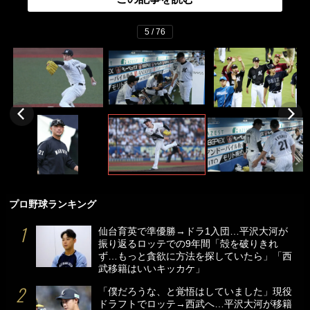
5 / 76
プロ野球ランキング
仙台育英で準優勝→ドラ1入団…平沢大河が
振り返るロッテでの9年間「殻を破りきれ
ず…もっと貪欲に方法を探していたら」「西
武移籍はいいキッカケ」
「僕だろうな、と覚悟はしていました」現役
ドラフトでロッテ→西武へ…平沢大河が移籍