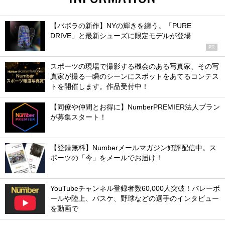
【バボラの新作】NYの輝きを纏う。「PURE
DRIVE」と最新シューズに限定モデルが登場
PR
スポーツの現場で撮影する機会のある写真家、その写
真家が撮る一瞬のシーンにスポットをあてるコンテス
トを開催します。作品受付中！
【同僚や仲間とお得に】NumberPREMIER法人プラン
が募集スタート！
【登録無料】Numberメールマガジン好評配信中。ス
ポーツの「今」をメールでお届け！
YouTubeチャンネル登録者数60,000人突破！バレーボ
ールや陸上、バスケ、野球などの選手のインタビュー
を動画で