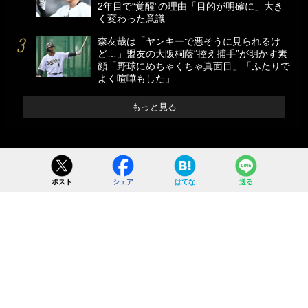
2年目で“覚醒”の理由「目的が明確に」大き
く変わった意識
森友哉は「ヤンキーで悪そうに見られるけ
ど…」盟友の大阪桐蔭“控え捕手”が明かす素
顔「野球にめちゃくちゃ真面目」「ふたりで
よく喧嘩もした」
もっと見る
ポスト
シェア
はてな
送る