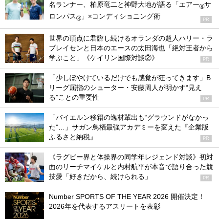
名ランナー、柏原竜二と神野大地が語る「エアー
サ
®
ロンパス
」×コンディショニング術
®
PR
世界の頂点に君臨し続けるオランダの超人ハリー・ラ
ブレイセンと日本のエースの太田海也「絶対王者から
学ぶこと」《ケイリン国際対談②》
PR
「少しぼやけているだけでも感覚が狂ってきます」B
リーグ屈指のシューター・安藤周人が明かす“見え
る”ことの重要性
PR
「バイエルン移籍の逸材輩出も“グラウンドがなかっ
た”…」サガン鳥栖最強アカデミーを変えた『企業版
ふるさと納税』
PR
《ラグビー界と体操界の同学年レジェンド対談》初対
面のリーチマイケルと内村航平が本音で語り合った競
技愛「好きだから、続けられる」
PR
Number SPORTS OF THE YEAR 2026 開催決定！
2026年を代表するアスリートを表彰