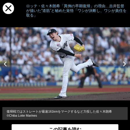
ロッテ・佐々木朗希「異例の早期復帰」の理由…吉井監督
が描いた“道筋”と秘めた覚悟「ワシが決断し、ワシが責任を
取る」
復帰戦ではストレートが最速161kmをマークするなど力投した佐々木朗希
©︎Chiba Lotte Marines
この記事を読む