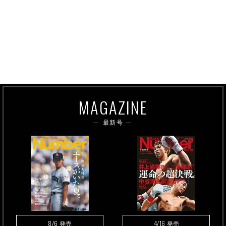
MAGAZINE
最新号
8/6
4/16
発売
発売