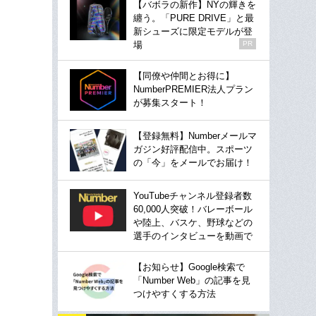
【バボラの新作】NYの輝きを
纏う。「PURE DRIVE」と最
新シューズに限定モデルが登
場
PR
【同僚や仲間とお得に】
NumberPREMIER法人プラン
が募集スタート！
【登録無料】Numberメールマ
ガジン好評配信中。スポーツ
の「今」をメールでお届け！
YouTubeチャンネル登録者数
60,000人突破！バレーボール
や陸上、バスケ、野球などの
選手のインタビューを動画で
【お知らせ】Google検索で
「Number Web」の記事を見
つけやすくする方法