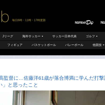
毎日6時・11時・17時更新
Jリーグ
海外サッカー
サッカー日本代表
ゴルフ
フィギュア
バスケットボール
バレーボール
他競技
高監督に…佐藤洋61歳が落合博満に学んだ打撃
い」と思ったこと