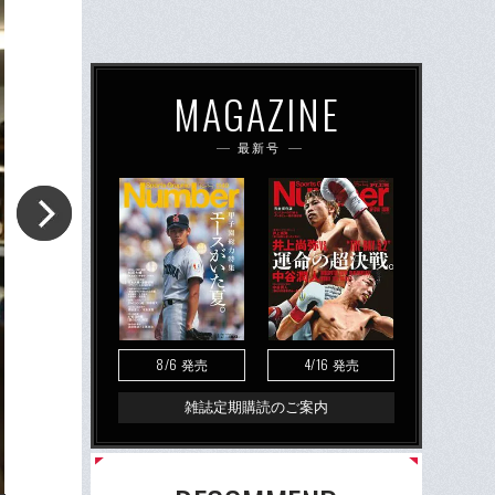
MAGAZINE
最新号
8/6
4/16
発売
発売
雑誌定期購読のご案内