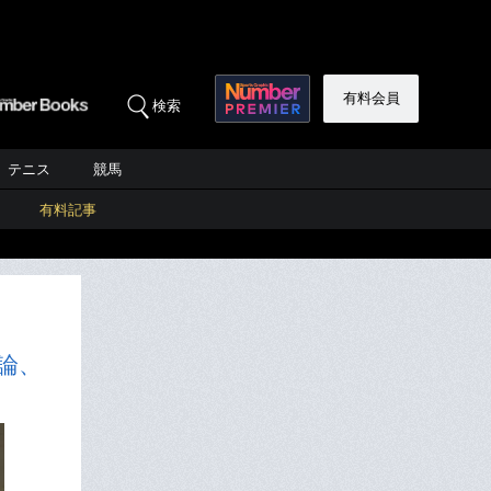
有料会員
検索
テニス
競馬
有料記事
論、