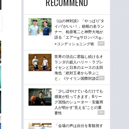
RECOMMEND
《山の神対談》「やっぱり“タ
イパ”がいい！」箱根の名ラン
ナー、柏原竜二と神野大地が
語る「エアー
サロンパス
」
®
®
×コンディショニング術
PR
世界の頂点に君臨し続けるオ
ランダの超人ハリー・ラブレ
イセンと日本のエースの太田
海也「絶対王者から学ぶこ
と」《ケイリン国際対談②》
PR
「少しぼやけているだけでも
感覚が狂ってきます」Bリー
グ屈指のシューター・安藤周
人が明かす“見える”ことの重
要性
PR
「会場の声は自分を客観視す