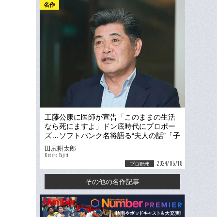
名作
工藤公康に医師が宣告「このままの生活
なら死にますよ」ドン底時代にプロポー
ズ…ソフトバンク名将語る“夫人の話”「子
を生観戦させなかった」理由
田尻耕太郎
Kotaro Tajiri
2024/05/18
プロ野球
その他の名作記事