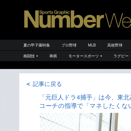
夏の甲子園特集
プロ野球
MLB
高校野球
格闘技
将棋
モータースポーツ
ラグビー
＜
記事に戻る
「元巨人ドラ4捕手」は今、東北
コーチの指導で「マネしたくな