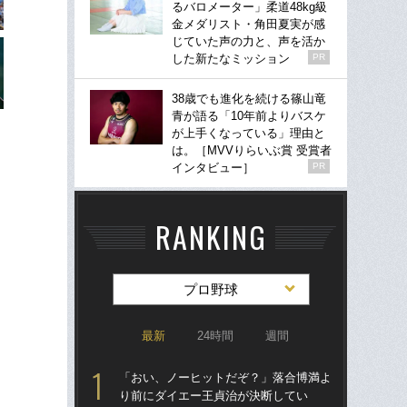
るバロメーター」柔道48kg級
金メダリスト・角田夏実が感
じていた声の力と、声を活か
した新たなミッション
PR
38歳でも進化を続ける篠山竜
青が語る「10年前よりバスケ
が上手くなっている」理由と
は。［MVVりらいぶ賞 受賞者
インタビュー］
PR
RANKING
プロ野球
最新
24時間
週間
「おい、ノーヒットだぞ？」落合博満よ
「ア
り前にダイエー王貞治が決断してい
球