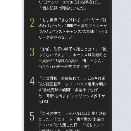
た“日本シリーズで無安打投手交代”…
す“
「個人記録は関係ないんだ」
た…
らD
「もし優勝できなければ、パ・リーグは
終わりだった」1999年王貞治ダイエーが
「
つかんだ“ラストチャンス”の意味「もう1
で
リーグ制やろな、と」
を
は
「お前、監督の椅子を蹴るとは！」「蹴
ってないですよ！」ホークス城島健司と
「
王貞治の“大騒動”の真相「俺、王さんに
コー
当たられた唯一の男です（笑）」
人に
で
「アゴ骨折、前歯折れて…」156キロ速
球が顔面直撃、ソフトバンク選手が明か
「
す“壮絶死球の瞬間”「救急車で告げ
です
た…“明日も出ます”」オリックス投手か
治
らDM
「
「自分の中で、ライバルは江川卓と決め
「
ました」非エリート・西本聖の“永遠の
ホー
ライバル”が入団した日…「僕もトレー
ら“
ド候補だった、と聞いた」
ス