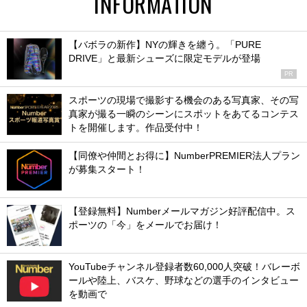
INFORMATION
【バボラの新作】NYの輝きを纏う。「PURE
DRIVE」と最新シューズに限定モデルが登場
PR
スポーツの現場で撮影する機会のある写真家、その写
真家が撮る一瞬のシーンにスポットをあてるコンテス
トを開催します。作品受付中！
【同僚や仲間とお得に】NumberPREMIER法人プラン
が募集スタート！
【登録無料】Numberメールマガジン好評配信中。ス
ポーツの「今」をメールでお届け！
YouTubeチャンネル登録者数60,000人突破！バレーボ
ールや陸上、バスケ、野球などの選手のインタビュー
を動画で