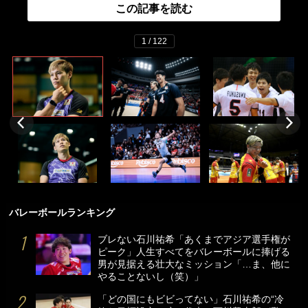
この記事を読む
1 / 122
バレーボールランキング
ブレない石川祐希「あくまでアジア選手権が
ピーク」人生すべてをバレーボールに捧げる
男が見据える壮大なミッション「…ま、他に
やることないし（笑）」
「どの国にもビビってない」石川祐希の“冷