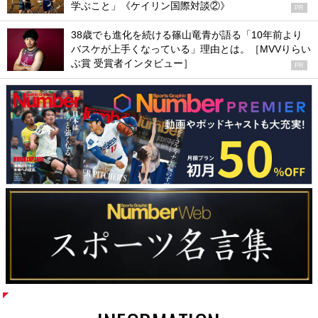
学ぶこと」《ケイリン国際対談②》
PR
38歳でも進化を続ける篠山竜青が語る「10年前より
バスケが上手くなっている」理由とは。［MVVりらい
ぶ賞 受賞者インタビュー］
PR