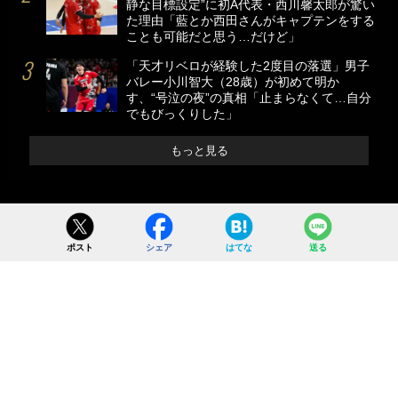
静な目標設定”に初A代表・西川馨太郎が驚い
た理由「藍とか西田さんがキャプテンをする
ことも可能だと思う…だけど」
「天才リベロが経験した2度目の落選」男子
バレー小川智大（28歳）が初めて明か
す、“号泣の夜”の真相「止まらなくて…自分
でもびっくりした」
もっと見る
ポスト
シェア
はてな
送る