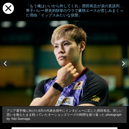
「もう俺はいいから外してくれ」西田有志が涙の直談判…
男子バレー歴史的快挙のウラで豪快エースが苦しみまくっ
た理由「イップスみたいな状態」
アジア選手権に向けた8月の代表合宿中にインタビューに応じた西田有志。苦しい
思いを抱えたまま戦っていたネーションズリーグの時間を振り返った photograph
by Yuki Suenaga