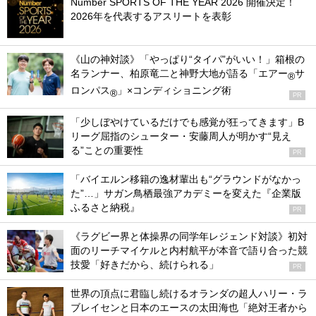
Number SPORTS OF THE YEAR 2026 開催決定！
2026年を代表するアスリートを表彰
《山の神対談》「やっぱり“タイパ”がいい！」箱根の
名ランナー、柏原竜二と神野大地が語る「エアー
サ
®
ロンパス
」×コンディショニング術
®
PR
「少しぼやけているだけでも感覚が狂ってきます」B
リーグ屈指のシューター・安藤周人が明かす“見え
る”ことの重要性
PR
「バイエルン移籍の逸材輩出も“グラウンドがなかっ
た”…」サガン鳥栖最強アカデミーを変えた『企業版
ふるさと納税』
PR
《ラグビー界と体操界の同学年レジェンド対談》初対
面のリーチマイケルと内村航平が本音で語り合った競
技愛「好きだから、続けられる」
PR
世界の頂点に君臨し続けるオランダの超人ハリー・ラ
ブレイセンと日本のエースの太田海也「絶対王者から