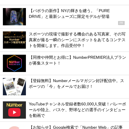
【バボラの新作】NYの輝きを纏う。「PURE
DRIVE」と最新シューズに限定モデルが登場
PR
スポーツの現場で撮影する機会のある写真家、その写
真家が撮る一瞬のシーンにスポットをあてるコンテス
トを開催します。作品受付中！
【同僚や仲間とお得に】NumberPREMIER法人プラン
が募集スタート！
【登録無料】Numberメールマガジン好評配信中。ス
ポーツの「今」をメールでお届け！
YouTubeチャンネル登録者数60,000人突破！バレーボ
ールや陸上、バスケ、野球などの選手のインタビュー
を動画で
【お知らせ】Google検索で「Number Web」の記事