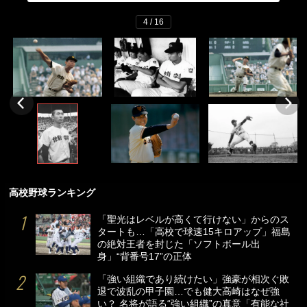
4 / 16
高校野球ランキング
「聖光はレベルが高くて行けない」からのス
タートも…「高校で球速15キロアップ」福島
の絶対王者を封じた「ソフトボール出
身」“背番号17”の正体
「強い組織であり続けたい」強豪が相次ぐ敗
退で波乱の甲子園…でも健大高崎はなぜ強
い？ 名将が語る“強い組織”の真意「有能な社