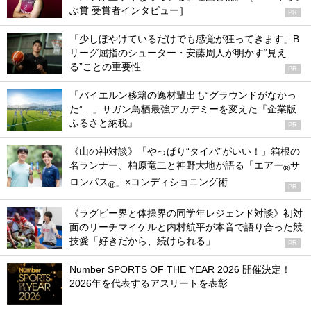
ぶ賞 受賞者インタビュー］
PR
「少しぼやけているだけでも感覚が狂ってきます」B
リーグ屈指のシューター・安藤周人が明かす“見え
る”ことの重要性
PR
「バイエルン移籍の逸材輩出も“グラウンドがなかっ
た”…」サガン鳥栖最強アカデミーを変えた『企業版
ふるさと納税』
PR
《山の神対談》「やっぱり“タイパ”がいい！」箱根の
名ランナー、柏原竜二と神野大地が語る「エアー
サ
®
ロンパス
」×コンディショニング術
®
PR
《ラグビー界と体操界の同学年レジェンド対談》初対
面のリーチマイケルと内村航平が本音で語り合った競
技愛「好きだから、続けられる」
PR
Number SPORTS OF THE YEAR 2026 開催決定！
2026年を代表するアスリートを表彰