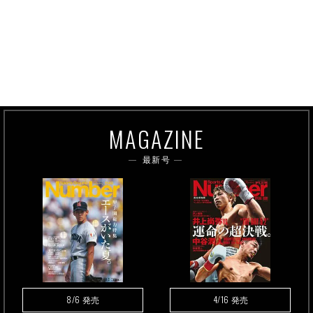
MAGAZINE
最新号
8/6
4/16
発売
発売