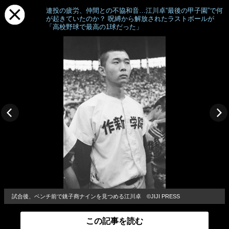
連投の疲労、仲間との不協和音…江川卓“最後の甲子園”で何
が起きていたのか？ 呪縛から解放されたラストボールが
「高校野球で最高の1球だった」
試合後、ベンチ前で銚子商ナインを見つめる江川卓 ©JIJI PRESS
この記事を読む