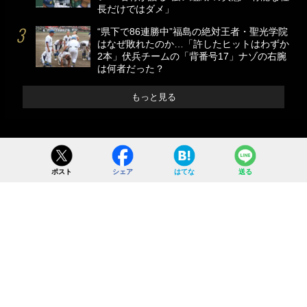
長だけではダメ」
“県下で86連勝中”福島の絶対王者・聖光学院
はなぜ敗れたのか…「許したヒットはわずか
2本」伏兵チームの「背番号17」ナゾの右腕
は何者だった？
もっと見る
ポスト
シェア
はてな
送る