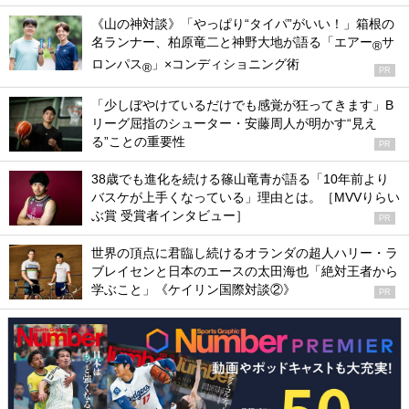
《山の神対談》「やっぱり“タイパ”がいい！」箱根の
名ランナー、柏原竜二と神野大地が語る「エアー
サ
®
ロンパス
」×コンディショニング術
®
PR
「少しぼやけているだけでも感覚が狂ってきます」B
リーグ屈指のシューター・安藤周人が明かす“見え
る”ことの重要性
PR
38歳でも進化を続ける篠山竜青が語る「10年前より
バスケが上手くなっている」理由とは。［MVVりらい
ぶ賞 受賞者インタビュー］
PR
世界の頂点に君臨し続けるオランダの超人ハリー・ラ
ブレイセンと日本のエースの太田海也「絶対王者から
学ぶこと」《ケイリン国際対談②》
PR