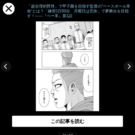
「超合理的野球」で甲子園を目指す監督の”ベースボール革
命“とは？「練習1日50分、月曜日は完休」で夢舞台を目指
す！――『ベー革』第1話
この記事を読む