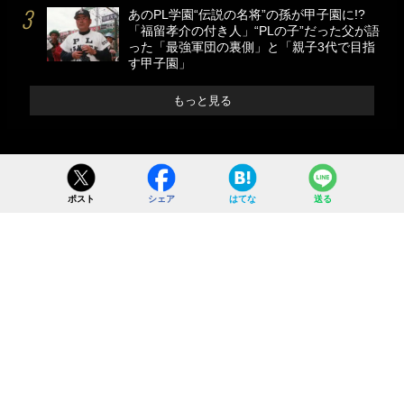
あのPL学園“伝説の名将”の孫が甲子園に!?
「福留孝介の付き人」“PLの子”だった父が語
った「最強軍団の裏側」と「親子3代で目指
す甲子園」
もっと見る
ポスト
シェア
はてな
送る