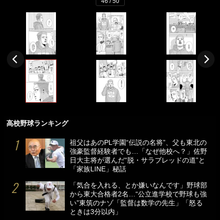
46 / 50
高校野球ランキング
祖父はあのPL学園“伝説の名将”、父も東北の
強豪監督経験者でも…「なぜ他校へ？」佐野
日大主将が選んだ“脱・サラブレッドの道”と
「家族LINE」秘話
「気合を入れる、とか嫌いなんです」野球部
から東大合格者2名…“公立進学校で野球も強
い”東筑のナゾ「監督は数学の先生」「怒る
ときは3分以内」