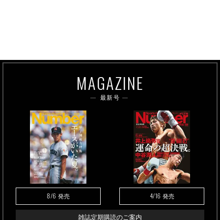
MAGAZINE
最新号
8/6
4/16
発売
発売
雑誌定期購読のご案内