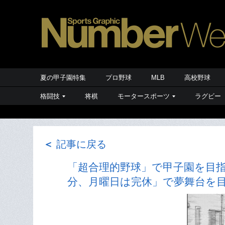
夏の甲子園特集
プロ野球
MLB
高校野球
格闘技
将棋
モータースポーツ
ラグビー
＜
記事に戻る
「超合理的野球」で甲子園を目指
分、月曜日は完休」で夢舞台を目