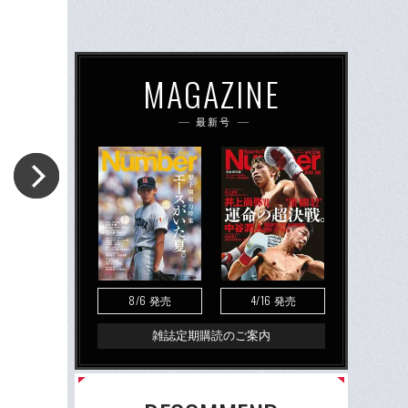
MAGAZINE
最新号
8/6
4/16
発売
発売
雑誌定期購読のご案内