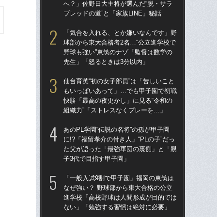
へ？」佐野日大主将が選んだ“脱・サラ
へ？
ブレッドの道”と「家族LINE」秘話
ブレ
「気合を入れる、とか嫌いなんです」野
「
球部から東大合格者2名…“公立進学校で
球部
野球も強い”東筑のナゾ「監督は数学の
野球
先生」「怒るときは3分以内」
先
仙台育英“初の女子部員”は「苦しいこと
「
もいっぱいあって」…でも甲子園で初戦
なぜ
快勝「最高の夜更かし」に見る“令和の
進
組織力”「ストレスなくプレーを…」
な
あのPL学園“伝説の名将”の孫が甲子園
あの
に!?「福留孝介の付き人」“PLの子”だっ
に!
た父が語った「最強軍団の裏側」と「親
た
子3代で目指す甲子園」
子3
「一般入試9割で甲子園」福岡の東筑は
福岡
なぜ強い？ 野球部から東大合格の公立
ぜ地
進学校「高校野球は人間形成が目的では
は
ない」「勉強する習慣は絶対に必要」
流