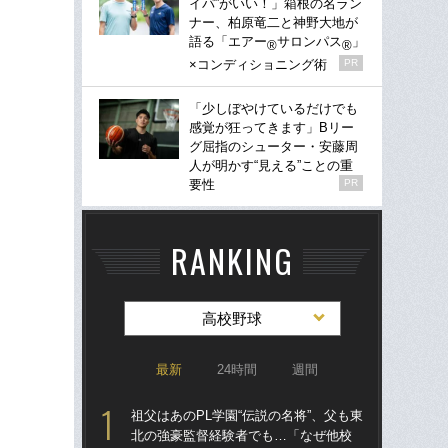
イパ”がいい！」箱根の名ラン
ナー、柏原竜二と神野大地が
語る「エアー
サロンパス
」
®
®
×コンディショニング術
PR
「少しぼやけているだけでも
感覚が狂ってきます」Bリー
グ屈指のシューター・安藤周
人が明かす“見える”ことの重
要性
PR
RANKING
高校野球
最新
24時間
週間
祖父はあのPL学園“伝説の名将”、父も東
祖父
北の強豪監督経験者でも…「なぜ他校
北