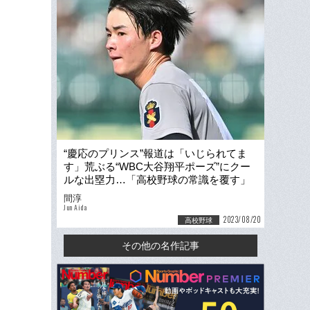
“慶応のプリンス”報道は「いじられてま
す」荒ぶる“WBC大谷翔平ポーズ”にクー
ルな出塁力…「高校野球の常識を覆す」
中心に丸田湊斗あり
間淳
Jun Aida
2023/08/20
高校野球
その他の名作記事