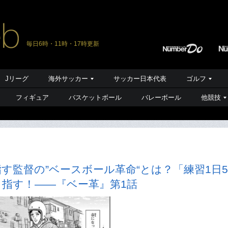
毎日6時・11時・17時更新
Jリーグ
海外サッカー
サッカー日本代表
ゴルフ
フィギュア
バスケットボール
バレーボール
他競技
す監督の”ベースボール革命“とは？「練習1日5
指す！――『ベー革』第1話