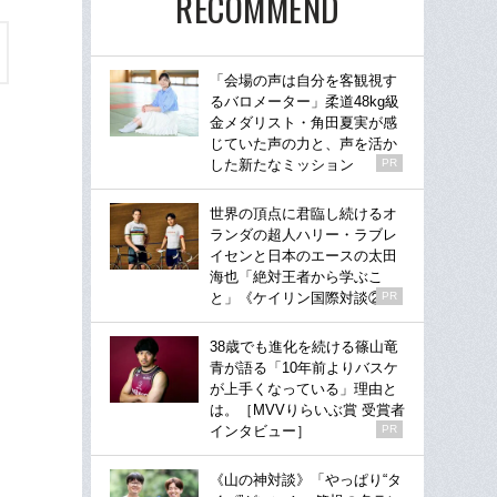
RECOMMEND
「会場の声は自分を客観視す
るバロメーター」柔道48kg級
金メダリスト・角田夏実が感
じていた声の力と、声を活か
した新たなミッション
PR
世界の頂点に君臨し続けるオ
ランダの超人ハリー・ラブレ
イセンと日本のエースの太田
海也「絶対王者から学ぶこ
と」《ケイリン国際対談②》
PR
38歳でも進化を続ける篠山竜
青が語る「10年前よりバスケ
が上手くなっている」理由と
は。［MVVりらいぶ賞 受賞者
インタビュー］
PR
《山の神対談》「やっぱり“タ