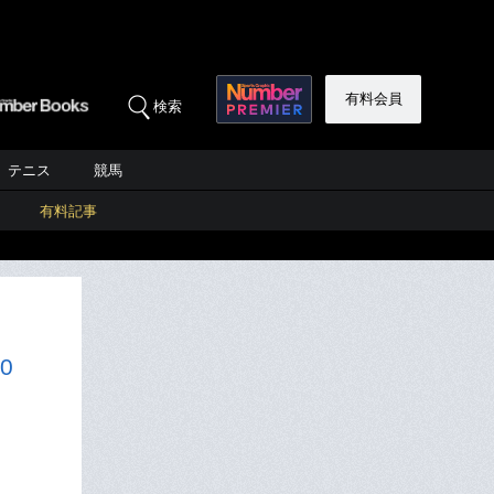
有料会員
検索
テニス
競馬
有料記事
0