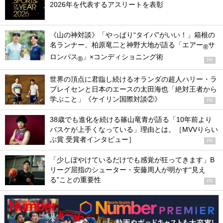
2026年を代表するアスリートを表彰
《山の神対談》「やっぱり“タイパ”がいい！」箱根の
名ランナー、柏原竜二と神野大地が語る「エアー
サ
®
ロンパス
」×コンディショニング術
®
PR
世界の頂点に君臨し続けるオランダの超人ハリー・ラ
ブレイセンと日本のエースの太田海也「絶対王者から
学ぶこと」《ケイリン国際対談②》
PR
38歳でも進化を続ける篠山竜青が語る「10年前より
バスケが上手くなっている」理由とは。［MVVりらい
ぶ賞 受賞者インタビュー］
PR
「少しぼやけているだけでも感覚が狂ってきます」B
リーグ屈指のシューター・安藤周人が明かす“見え
る”ことの重要性
PR