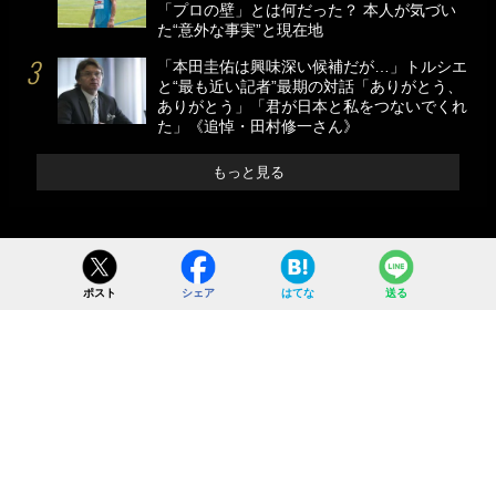
「プロの壁」とは何だった？ 本人が気づい
た“意外な事実”と現在地
「本田圭佑は興味深い候補だが…」トルシエ
と“最も近い記者”最期の対話「ありがとう、
ありがとう」「君が日本と私をつないでくれ
た」《追悼・田村修一さん》
もっと見る
ポスト
シェア
はてな
送る