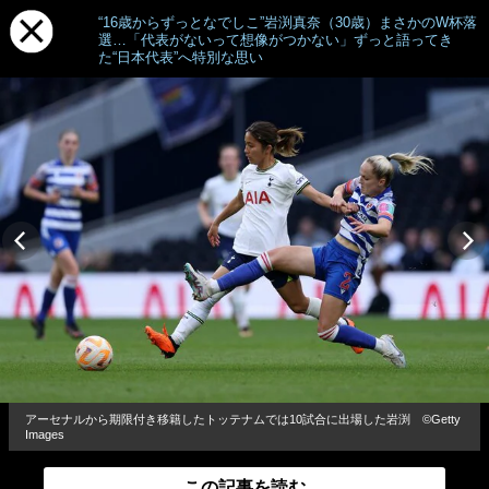
“16歳からずっとなでしこ”岩渕真奈（30歳）まさかのW杯落
選…「代表がないって想像がつかない」ずっと語ってき
た“日本代表”へ特別な思い
アーセナルから期限付き移籍したトッテナムでは10試合に出場した岩渕 ©︎Getty
Images
この記事を読む