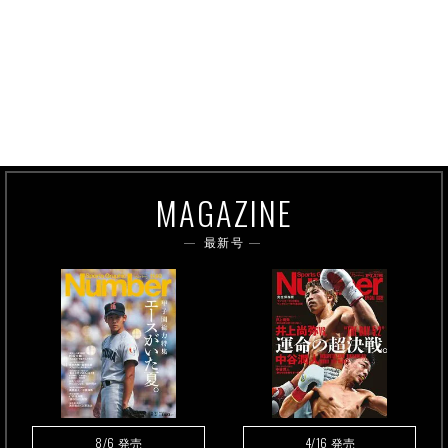
MAGAZINE
最新号
8/6
4/16
発売
発売